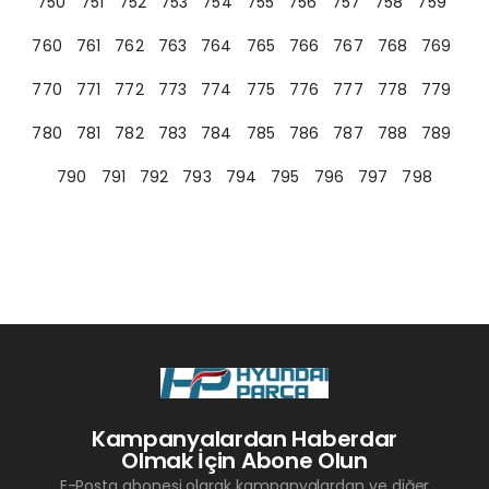
750
751
752
753
754
755
756
757
758
759
760
761
762
763
764
765
766
767
768
769
770
771
772
773
774
775
776
777
778
779
780
781
782
783
784
785
786
787
788
789
790
791
792
793
794
795
796
797
798
Kampanyalardan Haberdar
Olmak İçin Abone Olun
E-Posta abonesi olarak kampanyalardan ve diğer