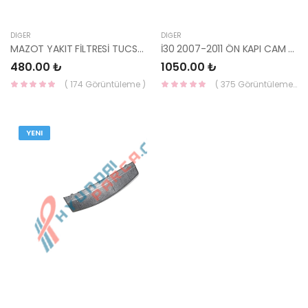
DIĞER
DIĞER
MAZOT YAKIT FİLTRESİ TUCSON /İ20/SPORTAGE/CERATO/ELANTRA 06=>/31922-2E900-YS
İ30 2007-2011 ÖN KAPI CAM SIYIRICI FİTİL SOL 82210-2L000-HMC
480.00 ₺
1050.00 ₺
( 174 Görüntüleme )
( 375 Görüntüleme )
YENI