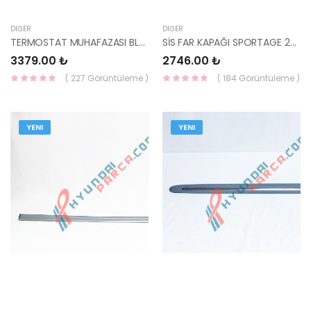
DIĞER
DIĞER
TERMOSTAT MUHAFAZASI BLUE / İ20 DİZEL 25610-2A750-HMC
SİS FAR KAPAĞI SPORTAGE 2016- 4 DELİKLİ SOL 86521-D9300-YS
3379.00 ₺
2746.00 ₺
( 227 Görüntüleme )
( 184 Görüntüleme )
YENI
YENI