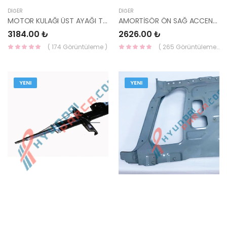
DIĞER
DIĞER
MOTOR KULAĞI ÜST AYAĞI TUCSON / SPORTAGE 16- BENZİN 21825-D7000-HMC
AMORTİSÖR ÖN SAĞ ACCENT 00> 54660-25000-MANDO
3184.00 ₺
2626.00 ₺
( 174 Görüntüleme )
( 265 Görüntüleme )
YENI
YENI