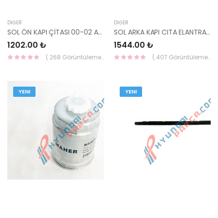
DIĞER
DIĞER
SOL ÖN KAPI ÇİTASI 00-02 ACCENT MİLENYUM 87721-25000-HMC
SOL ARKA KAPI CITA ELANTRA 99- 87721-29510-HMC
1202.00 ₺
1544.00 ₺
( 268 Görüntüleme )
( 407 Görüntüleme )
YENI
YENI