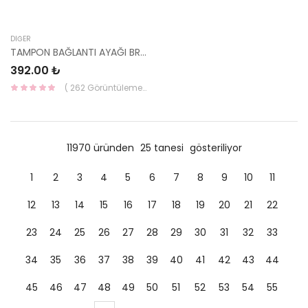
DIĞER
TAMPON BAĞLANTI AYAĞI BRAKETİ H100 KMY 2012-SAĞ ÜST 86518-4F500-HMC
392.00 ₺
( 262 Görüntüleme )
11970 üründen
25 tanesi
gösteriliyor
1
2
3
4
5
6
7
8
9
10
11
12
13
14
15
16
17
18
19
20
21
22
23
24
25
26
27
28
29
30
31
32
33
34
35
36
37
38
39
40
41
42
43
44
45
46
47
48
49
50
51
52
53
54
55