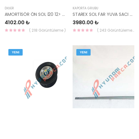
DIĞER
KAPORTA GRUBU
AMORTİSÖR ÖN SOL İ20 12> 54650-4P500 54650-1J500-HMC
STAREX SOL FAR YUVA SACI 64101-4A400-HMC
4102.00 ₺
3980.00 ₺
( 218 Görüntüleme )
( 243 Görüntüleme )
YENI
YENI