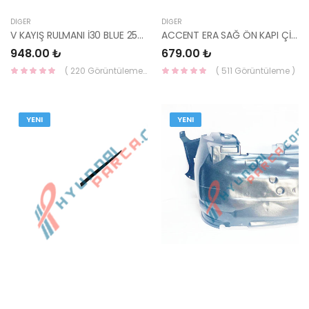
DIĞER
DIĞER
V KAYIŞ RULMANI İ30 BLUE 25287-2A600-GATES
ACCENT ERA SAĞ ÖN KAPI ÇİTASI 87722-1E000-YS
948.00 ₺
679.00 ₺
( 220 Görüntüleme )
( 511 Görüntüleme )
YENI
YENI