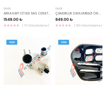
DIĞER
DIĞER
ARKA KAPI CITASI SAG CERATO 03-09 87722-2F300-YS
ÇAMURLUK DAVLUMBAZI ÖN SOL SORENTO 02-08 86811-3E000-YS
1548.00 ₺
849.00 ₺
( 171 Görüntüleme )
( 160 Görüntüleme )
YENI
YENI