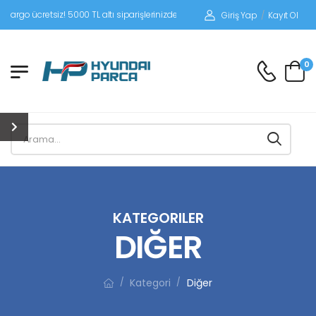
iz! 5000 TL altı siparişlerinizde siparişleriniz alıcı ödemeli gönderilir.
Giriş Yap
/
Kayıt Ol
0
KATEGORILER
DIĞER
Kategori
Diğer
/
/