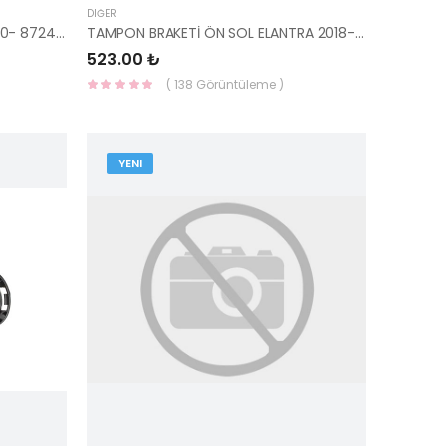
DIĞER
TAVAN OLUK ÇITASI SAĞ İ20 2020- 87240-Q0000-MOBIS-S
TAMPON BRAKETİ ÖN SOL ELANTRA 2018-2019 86513-F2AA0-MOBIS-S
523.00 ₺
( 138 Görüntüleme )
YENI