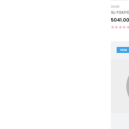
DIĞER
5041.00
YENI