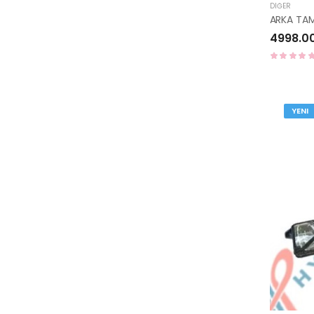
DIĞER
4998.0
YENI