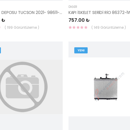
DIĞER
SU FISKIYE DEPOSU TUCSON 2021- 98611-N7100-HMC
 ₺
757.00 ₺
( 199 Görüntüleme )
( 149 Görüntüleme )
YENI