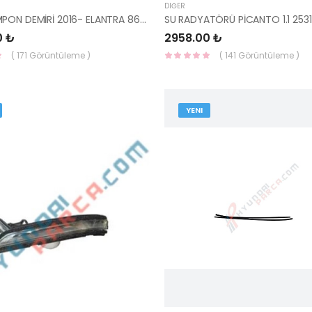
DIĞER
ARKA TAMPON DEMİRİ 2016- ELANTRA 86631-F2020-HMC
0 ₺
2958.00 ₺
( 171 Görüntüleme )
( 141 Görüntüleme )
YENI