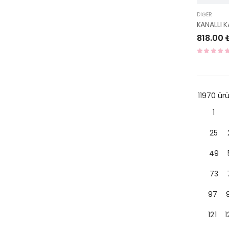
DIĞER
KANALLI 
818.00 
11970 ü
1
25
49
73
97
121
1