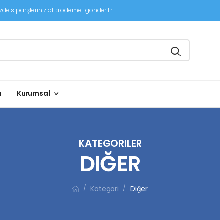
de siparişleriniz alıcı ödemeli gönderilir.
a
Kurumsal
KATEGORILER
DIĞER
Kategori
Diğer
/
/