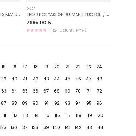
DIĞER
ACCENT SU RADYATÖRÜ 00-06 1.3 MANUEL 25310-25050-YS
TEKER PORYASI ÖN RULMANLI TUCSON / SPORTAGE 2021- 51730-L1000-MOBIS
7695.00 ₺
( 124 Görüntüleme )
15
16
17
18
19
20
21
22
23
24
39
40
41
42
43
44
45
46
47
48
63
64
65
66
67
68
69
70
71
72
87
88
89
90
91
92
93
94
95
96
111
112
113
114
115
116
117
118
119
120
135
136
137
138
139
140
141
142
143
144