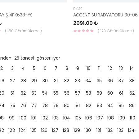
DIĞER
KAYIŞ 4PK638-YS
₺
2091.00 ₺
( 150 Görüntüleme )
( 123 Görüntüleme )
ründen
25 tanesi
gösteriliyor
2
3
4
5
6
7
8
9
10
11
12
13
14
26
27
28
29
30
31
32
33
34
35
36
37
38
50
51
52
53
54
55
56
57
58
59
60
61
62
74
75
76
77
78
79
80
81
82
83
84
85
86
98
99
100
101
102
103
104
105
106
107
108
109
110
22
123
124
125
126
127
128
129
130
131
132
133
134