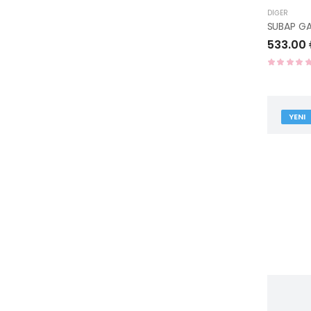
DIĞER
533.00
YENI