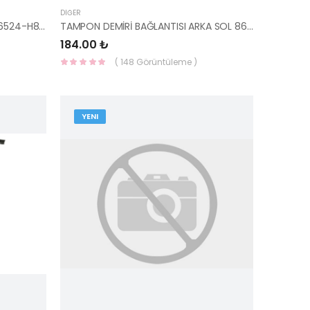
DIĞER
SİS FAR KAPAĞI SAĞ RİO 2018- 86524-H8030-YS
TAMPON DEMİRİ BAĞLANTISI ARKA SOL 86633-P2000-MOBIS-S
184.00 ₺
( 148 Görüntüleme )
YENI