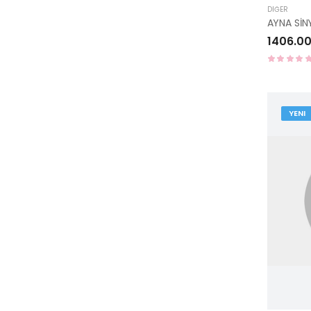
DIĞER
1406.00
YENI