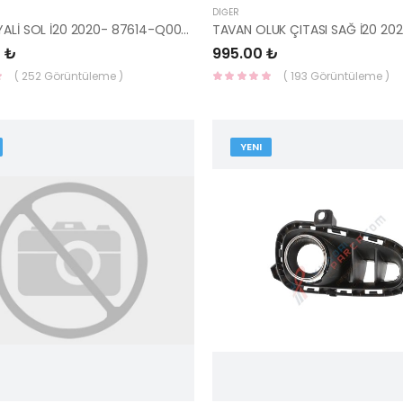
DIĞER
AYNA SİNYALİ SOL İ20 2020- 87614-Q0000-MOBIS-S
 ₺
995.00 ₺
( 252 Görüntüleme )
( 193 Görüntüleme )
YENI