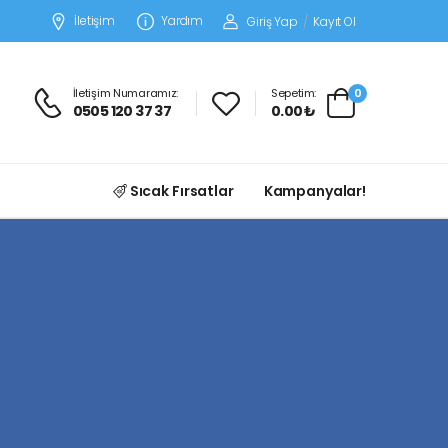
İletişim
Yardım
Giriş Yap
/
Kayıt Ol
İletişim Numaramız:
Sepetim:
0
0505 120 37 37
0.00 ₺
Sıcak Fırsatlar
Kampanyalar!