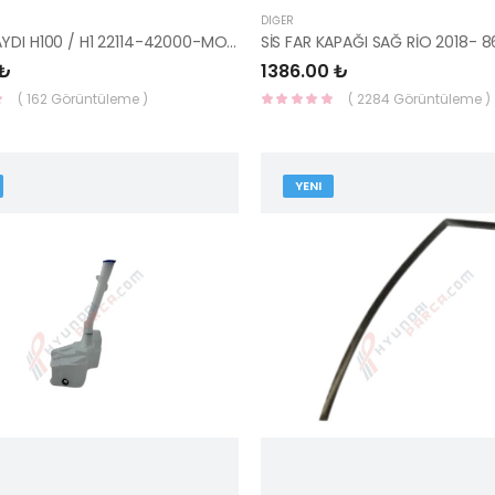
DIĞER
SUBAP GAYDI H100 / H1 22114-42000-MOBIS
 ₺
1386.00 ₺
( 162 Görüntüleme )
( 2284 Görüntüleme )
YENI