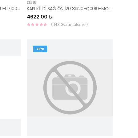
DIĞER
SU RADYATÖRÜ PİCANTO 1.1 25310-07100-YS
KAPI KİLİDİ SAĞ ÖN İ20 81320-Q0010-MOBIS-S
4622.00 ₺
( 148 Görüntüleme )
YENI