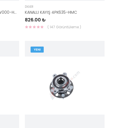
DIĞER
KAPI İSKELET SERİDİ RİO 86372-1W000-HMC
KANALLI KAYIŞ 4PK635-HMC
826.00 ₺
( 147 Görüntüleme )
YENI