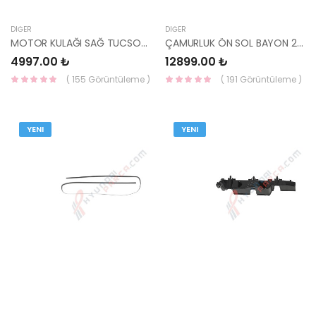
DIĞER
DIĞER
MOTOR KULAĞI SAĞ TUCSON DİZEL 21810-2E200-HMC
ÇAMURLUK ÖN SOL BAYON 2020- 66311-Q0450-MOBIS-S
4997.00 ₺
12899.00 ₺
( 155 Görüntüleme )
( 191 Görüntüleme )
YENI
YENI