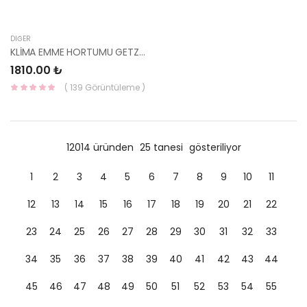
DIĞER
KLİMA EMME HORTUMU GETZ 97763-1C150-HMC
1810.00 ₺
( 139 Görüntüleme )
12014 üründen
25 tanesi
gösteriliyor
1
2
3
4
5
6
7
8
9
10
11
12
13
14
15
16
17
18
19
20
21
22
23
24
25
26
27
28
29
30
31
32
33
34
35
36
37
38
39
40
41
42
43
44
45
46
47
48
49
50
51
52
53
54
55