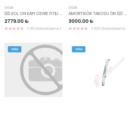
DIĞER
DIĞER
İ20 SOL ON KAPI CEVRE FITILI 2020- 82130-Q0000-MOBIS-S
AMORTİSÖR TAKOZU ÖN İ20 2020- 54610-Q0100-MOBIS-S
2779.00 ₺
3000.00 ₺
( 161 Görüntüleme )
( 630 Görüntüleme )
YENI
YENI