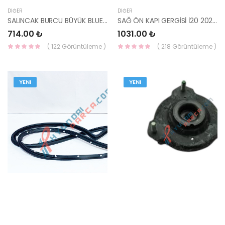
DIĞER
DIĞER
SALINCAK BURCU BÜYÜK BLUE/ELANTRA 11-/YENİ İ10 54584-3X000-KORE
SAĞ ÖN KAPI GERGİSİ İ20 2020- 76990-Q0000-MOBIS-S
714.00 ₺
1031.00 ₺
( 122 Görüntüleme )
( 218 Görüntüleme )
YENI
YENI