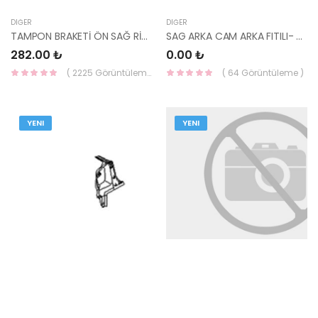
DIĞER
DIĞER
TAMPON BRAKETİ ÖN SAĞ RİO 2017- 86514-H8000-YS
SAG ARKA CAM ARKA FITILI- 83520-22000-
282.00 ₺
0.00 ₺
( 2225 Görüntüleme )
( 64 Görüntüleme )
YENI
YENI