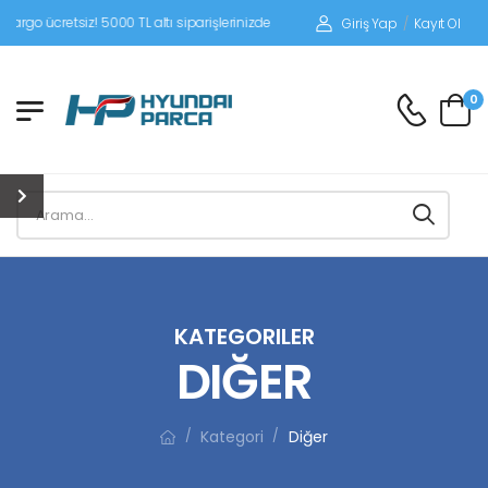
iz! 5000 TL altı siparişlerinizde siparişleriniz alıcı ödemeli gönderilir.
Giriş Yap
/
Kayıt Ol
0
KATEGORILER
DIĞER
Kategori
Diğer
/
/