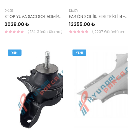
DIĞER
DIĞER
STOP YUVA SACI SOL ADMİRA 69141-25350-HMC
FAR ÖN SOL İ10 ELEKTRİKLİ 14-16 92101-B9000-DEPO
2038.00 ₺
13355.00 ₺
( 124 Görüntüleme )
( 2207 Görüntüleme )
YENI
YENI