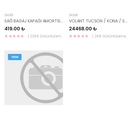
DIĞER
DIĞER
SAĞ BAGAJ KAPAĞI AMORTİSÖRÜ SORENTO 81781-3E021-YS
VOLANT TUCSON / KONA / SPORTAGE 2018- DİZEL 23200-2U310-VALEO
419.00 ₺
24468.00 ₺
( 2269 Görüntüleme )
( 268 Görüntüleme )
YENI