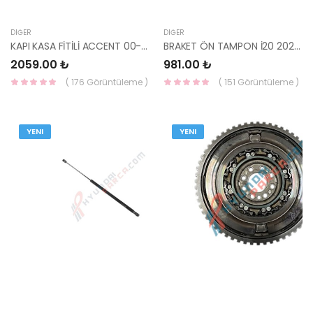
DIĞER
DIĞER
KAPI KASA FİTİLİ ACCENT 00-06 ÖN SOL 82110-25000-HMC
BRAKET ÖN TAMPON İ20 2020- 86551-Q0AA0-MOBIS-S
2059.00 ₺
981.00 ₺
( 176 Görüntüleme )
( 151 Görüntüleme )
YENI
YENI