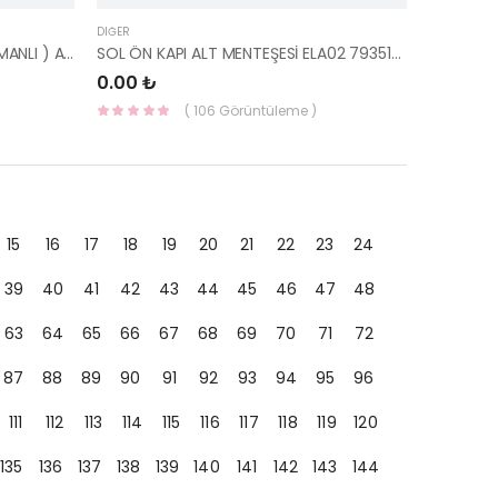
DIĞER
PISTON SEGMAN 0.50 ( NPR SEGMANLI ) ACCENT 1.5 00-02 G4EC-G G4EB YEN-4483-050-NP
SOL ÖN KAPI ALT MENTEŞESİ ELA02 79351-2D000-HMC
0.00 ₺
( 106 Görüntüleme )
15
16
17
18
19
20
21
22
23
24
39
40
41
42
43
44
45
46
47
48
63
64
65
66
67
68
69
70
71
72
87
88
89
90
91
92
93
94
95
96
111
112
113
114
115
116
117
118
119
120
135
136
137
138
139
140
141
142
143
144