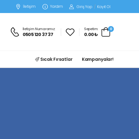
İletişim
Yardım
Giriş Yap
/
Kayıt Ol
İletişim Numaramız:
Sepetim:
0
0505 120 37 37
0.00 ₺
Sıcak Fırsatlar
Kampanyalar!