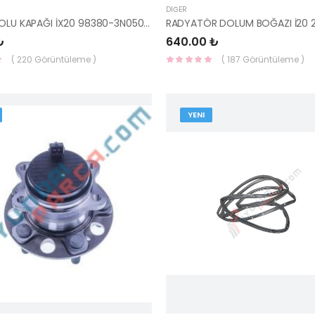
DIĞER
SİLECEK KOLU KAPAĞI İX20 98380-3N050-HMC
₺
640.00 ₺
( 220 Görüntüleme )
( 187 Görüntüleme )
YENI