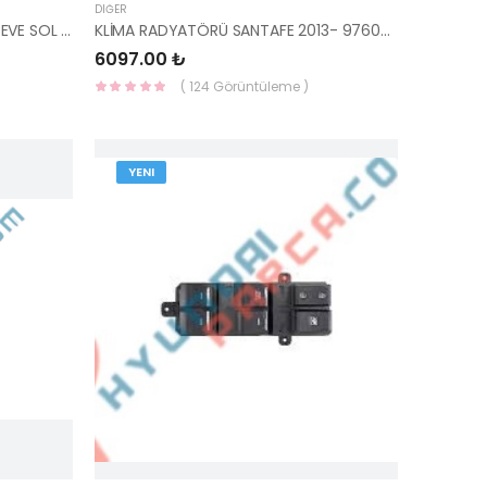
DIĞER
ÖN KAPI BANDI SİYAH ARKA CERCEVE SOL 86363-1W000-HMC
KLİMA RADYATÖRÜ SANTAFE 2013- 97606-2W000-YS
6097.00 ₺
( 124 Görüntüleme )
YENI