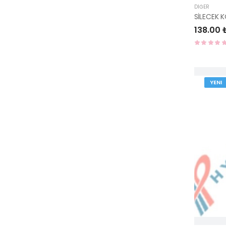
DIĞER
138.00 
YENI