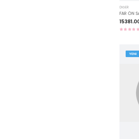
DIĞER
15381.0
YENI