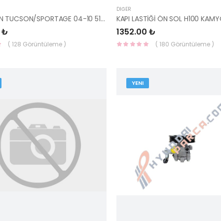
DIĞER
PORYA ÖN TUCSON/SPORTAGE 04-10 51750-3K100-YS
 ₺
1352.00 ₺
( 128 Görüntüleme )
( 180 Görüntüleme )
YENI