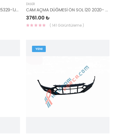
DIĞER
RADYATÖR DOLUM BOĞAZI İ20 25329-1J500 25329-4P500-HMC
CAM AÇMA DÜĞMESİ ÖN SOL İ20 2020- 93571-Q02104X-HMC
3761.00 ₺
( 141 Görüntüleme )
YENI