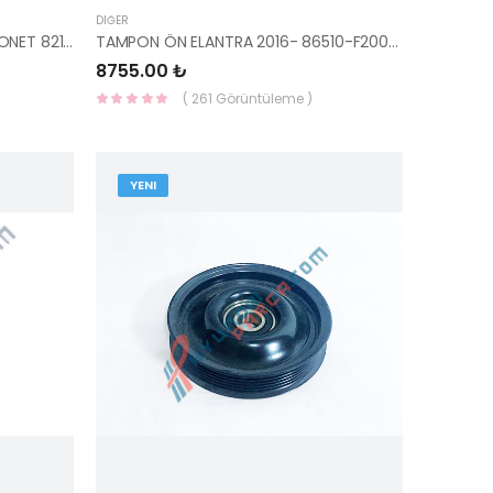
DIĞER
KAPI LASTİĞİ ÖN SOL H100 KAMYONET 82130-4F000-HMC
TAMPON ÖN ELANTRA 2016- 86510-F2000-MOBIS
8755.00 ₺
( 261 Görüntüleme )
YENI