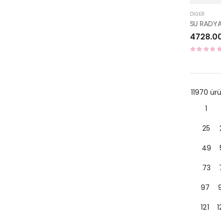
DIĞER
4728.0
11970 ü
1
25
49
73
97
121
1