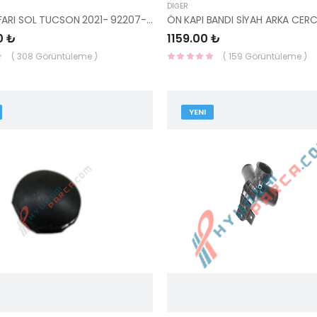
DIĞER
GÜNDÜZ FARI SOL TUCSON 2021- 92207-N7000-MOBIS-S
0 ₺
1159.00 ₺
( 308 Görüntüleme )
( 159 Görüntüleme )
YENI