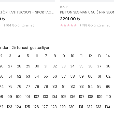
DIĞER
SU RADYATÖR FANI TUCSON - SPORTAGE 04-06 25380-2E250 -
0 ₺
3291.00 ₺
( 164 Görüntüleme )
( 198 Görüntüleme )
ründen
25 tanesi
gösteriliyor
2
3
4
5
6
7
8
9
10
11
12
13
14
26
27
28
29
30
31
32
33
34
35
36
37
38
50
51
52
53
54
55
56
57
58
59
60
61
62
74
75
76
77
78
79
80
81
82
83
84
85
86
98
99
100
101
102
103
104
105
106
107
108
109
110
22
123
124
125
126
127
128
129
130
131
132
133
134