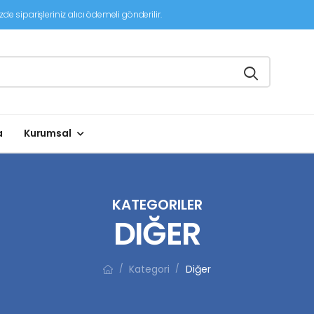
de siparişleriniz alıcı ödemeli gönderilir.
a
Kurumsal
KATEGORILER
DIĞER
Kategori
Diğer
/
/