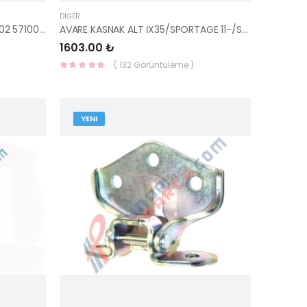
DIĞER
DİREKSİYON POMPASI SORENTO 02 57100-3E050-YS
AVARE KASNAK ALT İX35/SPORTAGE 11-/SORENTO 10 25288-27000 -KORE
1603.00 ₺
( 132 Görüntüleme )
YENI