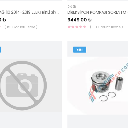
DIĞER
FAR ÖN SAĞ İ10 2014-2019 ELEKTRİKLİ SİYAH 92102-B9000-TYC
0 ₺
9449.00 ₺
( 151 Görüntüleme )
( 118 Görüntüleme )
YENI