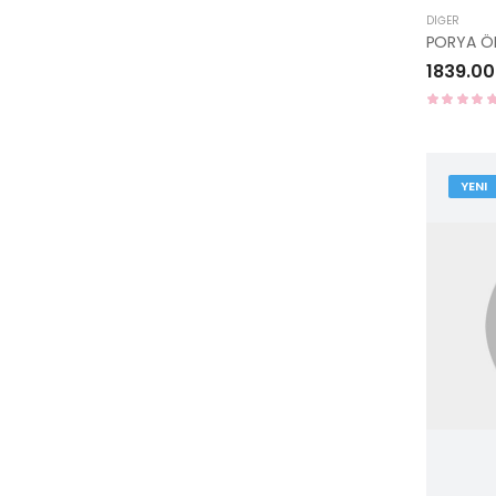
DIĞER
1839.00
YENI