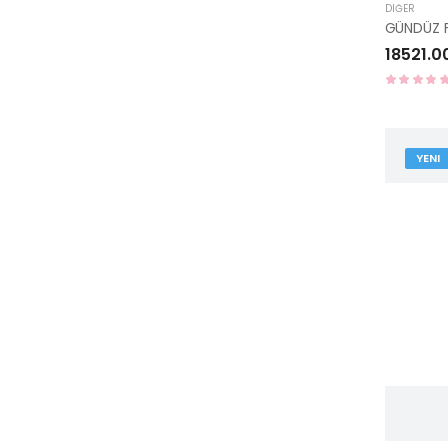
DIĞER
18521.0
YENI