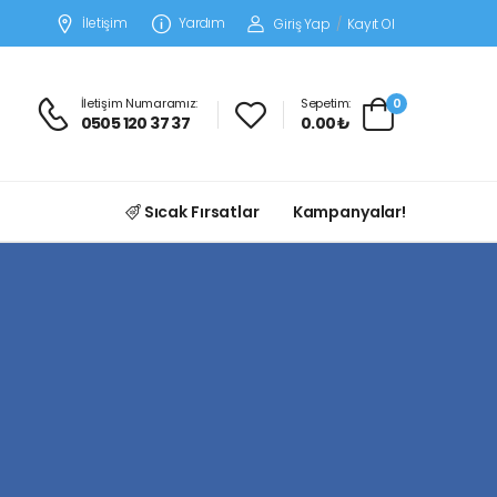
İletişim
Yardım
Giriş Yap
/
Kayıt Ol
İletişim Numaramız:
Sepetim:
0
0505 120 37 37
0.00 ₺
Sıcak Fırsatlar
Kampanyalar!