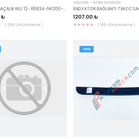
SOĞUTMA - ISITMA SİSTEMLERİ
SAĞ ÖN PAÇALIK RIO 12- 86834-1W200-HMC
 ₺
1207.00 ₺
( 238 Görüntüleme )
( 165 Görüntüleme )
YENI