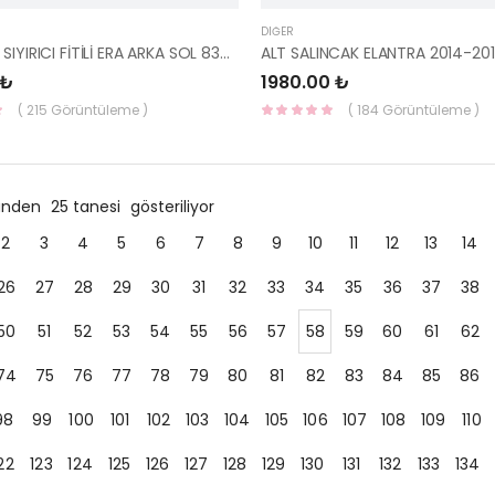
DIĞER
KAPI CAM SIYIRICI FİTİLİ ERA ARKA SOL 83210-1E000-HMC
 ₺
1980.00 ₺
( 215 Görüntüleme )
( 184 Görüntüleme )
ründen
25 tanesi
gösteriliyor
2
3
4
5
6
7
8
9
10
11
12
13
14
26
27
28
29
30
31
32
33
34
35
36
37
38
50
51
52
53
54
55
56
57
58
59
60
61
62
74
75
76
77
78
79
80
81
82
83
84
85
86
98
99
100
101
102
103
104
105
106
107
108
109
110
22
123
124
125
126
127
128
129
130
131
132
133
134