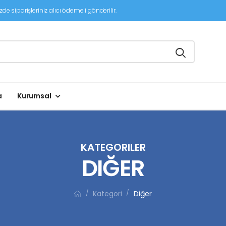
de siparişleriniz alıcı ödemeli gönderilir.
a
Kurumsal
KATEGORILER
DIĞER
Kategori
Diğer
/
/