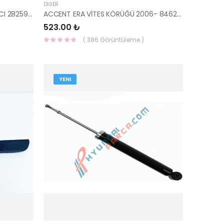
DIĞER
RADYATÖR BAĞLANTI TAKOZ SACI 28259-2B740-HMC
ACCENT ERA VİTES KÖRÜĞÜ 2006- 84620-1E000WK-YS
523.00 ₺
( 386 Görüntüleme )
YENI