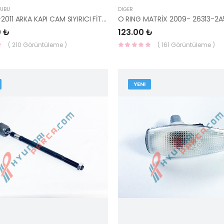
RUBU
DIĞER
İ30 2007-2011 ARKA KAPI CAM SIYIRICI FİTİL SOL 83210-2L000-HMC
O RING MATRİX 2009- 26313-2
0 ₺
123.00 ₺
( 210 Görüntüleme )
( 161 Görüntüleme )
YENI