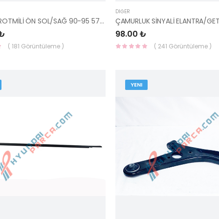
DIĞER
ELANTRA ROTMİLİ ÖN SOL/SAĞ 90-95 57730-33100-AYD
 ₺
98.00 ₺
( 181 Görüntüleme )
( 241 Görüntüleme )
YENI