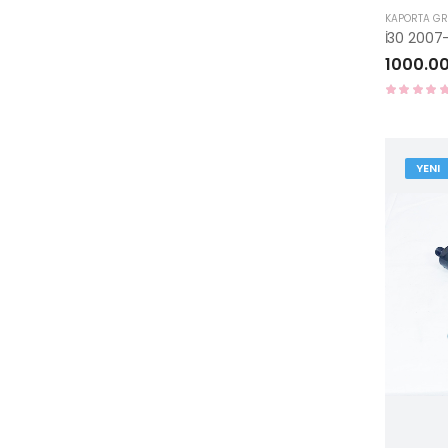
KAPORTA G
1000.0
YENI