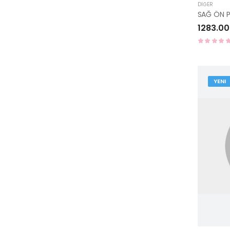
DIĞER
1283.00
YENI