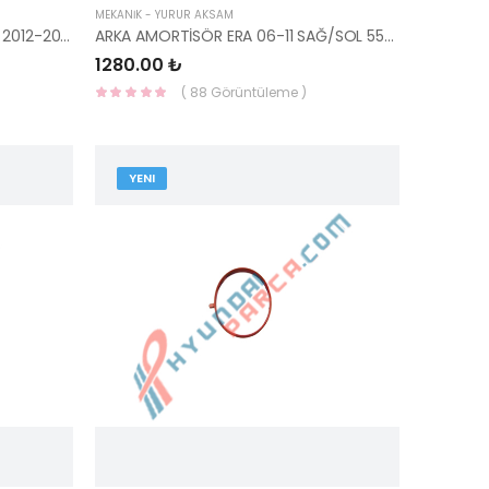
MEKANİK - YÜRÜR AKSAM
İ30 SAĞ ÖN KAPI BASAMAK TRIMI 2012-2015 85883-A6000RY-HMC
ARKA AMORTİSÖR ERA 06-11 SAĞ/SOL 55310-1E200-MANDO
1280.00 ₺
( 88 Görüntüleme )
YENI