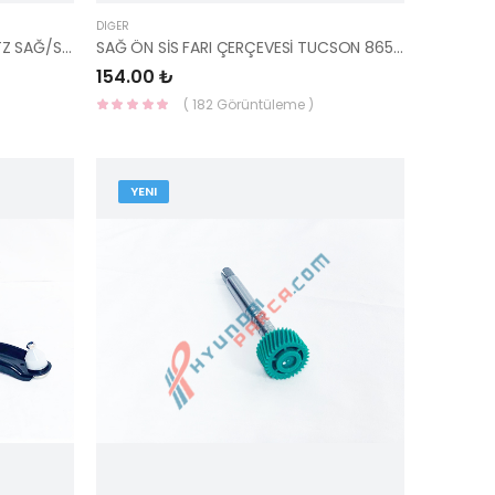
DIĞER
ÇAMURLUK SİNYALİ ELANTRA/GETZ SAĞ/SOL 2003 92304-2D110-YS
SAĞ ÖN SİS FARI ÇERÇEVESİ TUCSON 86558-2E000-YS
154.00 ₺
( 182 Görüntüleme )
YENI