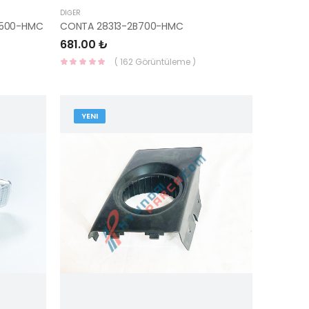
DIĞER
A500-HMC
CONTA 28313-2B700-HMC
681.00 ₺
( 162 Görüntüleme )
YENI