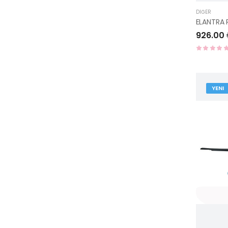
DIĞER
926.00
YENI