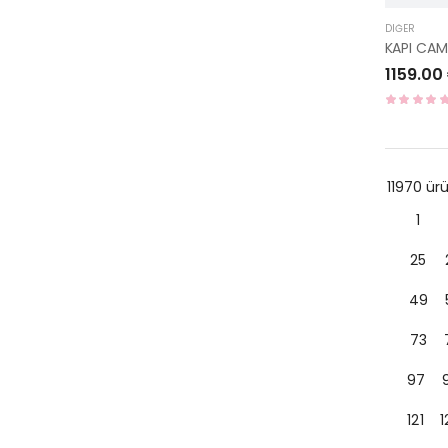
DIĞER
1159.00
11970 ü
1
25
49
73
97
121
1