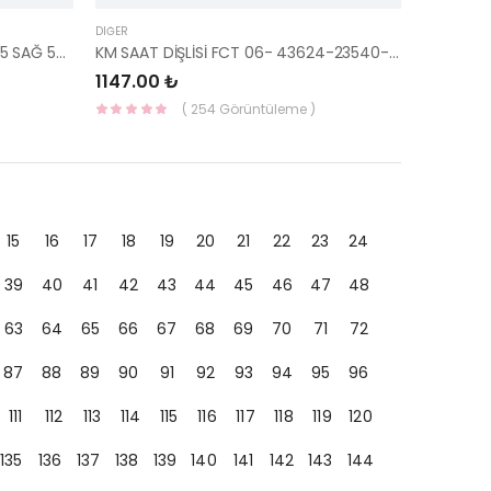
DIĞER
ALT SALINCAK ELANTRA 2014-2015 SAĞ 54501-3X700-YS
KM SAAT DİŞLİSİ FCT 06- 43624-23540-HMC
1147.00 ₺
( 254 Görüntüleme )
15
16
17
18
19
20
21
22
23
24
39
40
41
42
43
44
45
46
47
48
63
64
65
66
67
68
69
70
71
72
87
88
89
90
91
92
93
94
95
96
111
112
113
114
115
116
117
118
119
120
135
136
137
138
139
140
141
142
143
144