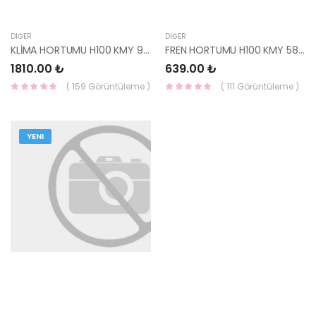
DIĞER
DIĞER
KLİMA HORTUMU H100 KMY 97763-4F600-HMC
FREN HORTUMU H100 KMY 58717-4F700-HMC
1810.00 ₺
639.00 ₺
( 159 Görüntüleme )
( 111 Görüntüleme )
YENI