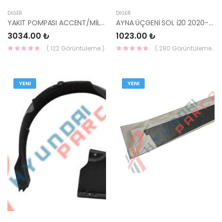
DIĞER
DIĞER
YAKIT POMPASI ACCENT/MİLENYUM/ADMİRA/GETZ/ERA/İ10/İ20/İ30/CEED/CERATO 2010- 3111
AYNA ÜÇGENİ SOL İ20 2020- 86190-Q0000-MOBIS-S
3034.00 ₺
1023.00 ₺
( 122 Görüntüleme )
( 280 Görüntüleme )
YENI
YENI