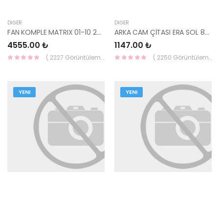
DIĞER
DIĞER
FAN KOMPLE MATRIX 01-10 25380-17030-YS
ARKA CAM ÇİTASI ERA SOL 87133-1E000-YS
4555.00 ₺
1147.00 ₺
( 2227 Görüntüleme )
( 2250 Görüntüleme )
YENI
YENI