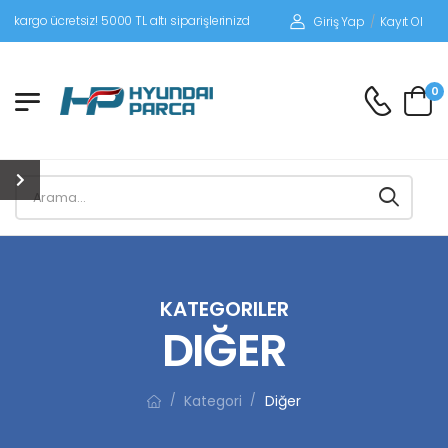
tsiz! 5000 TL altı siparişlerinizde siparişleriniz alıcı ödemeli gönderilir.
Giriş Yap
/
Kayıt Ol
0
KATEGORILER
DIĞER
Kategori
Diğer
/
/