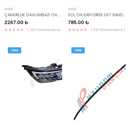
DIĞER
DIĞER
ÇAMURLUK DAVLUMBAZI ÖN SOL İ20 2020- 86811-Q0000-MOBIS-S
SOL ÖN KAPI DİREK ÜST BANDI STİCKER İ20 2020- 76512-Q0000-MOBIS-S
2267.00 ₺
785.00 ₺
( 230 Görüntüleme )
( 316 Görüntüleme )
YENI
YENI