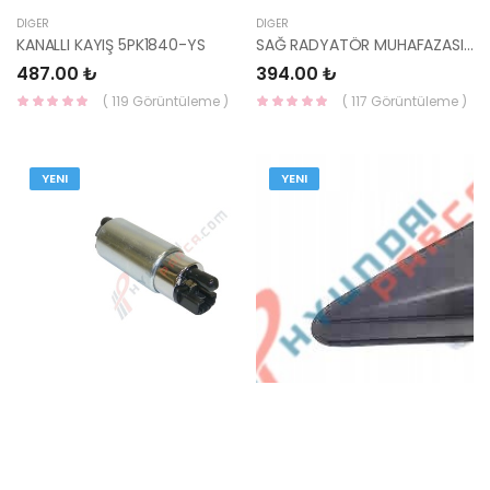
DIĞER
DIĞER
KANALLI KAYIŞ 5PK1840-YS
SAĞ RADYATÖR MUHAFAZASI BLUE DİZEL SAĞ 29134-1R600-HMC
487.00 ₺
394.00 ₺
( 119 Görüntüleme )
( 117 Görüntüleme )
YENI
YENI