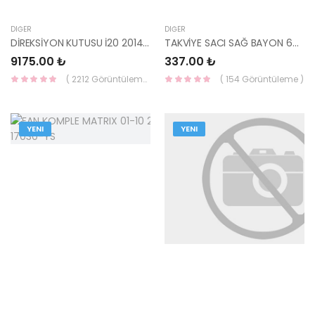
DIĞER
DIĞER
DİREKSİYON KUTUSU İ20 2014- 56500-C8000-YS
TAKVİYE SACI SAĞ BAYON 66766-Q0000-MOBIS-S
9175.00 ₺
337.00 ₺
( 2212 Görüntüleme )
( 154 Görüntüleme )
YENI
YENI