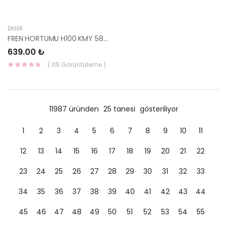
DIĞER
FREN HORTUMU H100 KMY 58716-4F700-HMC
639.00 ₺
( 115 Görüntüleme )
11987 üründen
25 tanesi
gösteriliyor
1
2
3
4
5
6
7
8
9
10
11
12
13
14
15
16
17
18
19
20
21
22
23
24
25
26
27
28
29
30
31
32
33
34
35
36
37
38
39
40
41
42
43
44
45
46
47
48
49
50
51
52
53
54
55