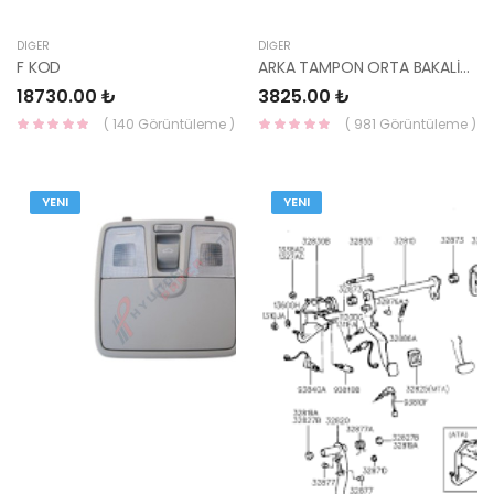
DIĞER
DIĞER
F KOD
ARKA TAMPON ORTA BAKALİTİ BAYON 2020- 86650-Q0AA0
18730.00 ₺
3825.00 ₺
( 140 Görüntüleme )
( 981 Görüntüleme )
YENI
YENI