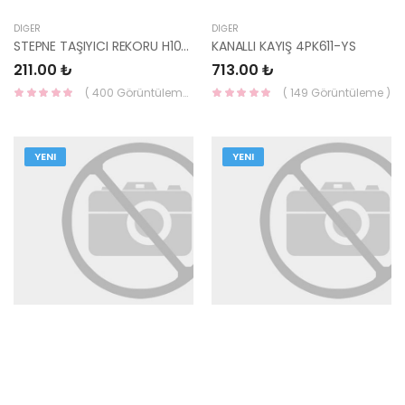
DIĞER
DIĞER
STEPNE TAŞIYICI REKORU H100 62824-43000-HMC
KANALLI KAYIŞ 4PK611-YS
211.00 ₺
713.00 ₺
( 400 Görüntüleme )
( 149 Görüntüleme )
YENI
YENI