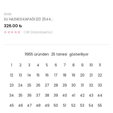
DIĞER
SU HAZNESİ KAPAĞI İ20 25440-4P500-MOBIS
326.00 ₺
( 181 Görüntüleme )
11955 üründen
25 tanesi
gösteriliyor
1
2
3
4
5
6
7
8
9
10
11
12
13
14
15
16
17
18
19
20
21
22
23
24
25
26
27
28
29
30
31
32
33
34
35
36
37
38
39
40
41
42
43
44
45
46
47
48
49
50
51
52
53
54
55