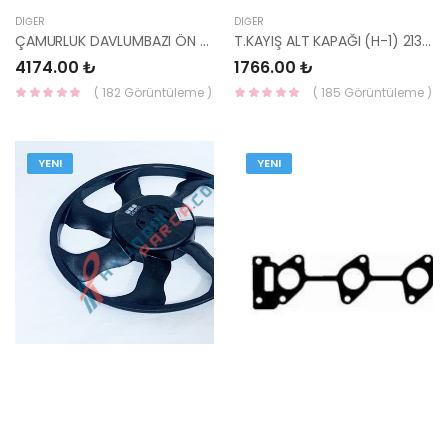
DIĞER
DIĞER
ÇAMURLUK DAVLUMBAZI ÖN SAĞ 86812-J9NA0-HMC
T.KAYIŞ ALT KAPAĞI (H-1) 21350-42900-HMC
4174.00 ₺
1766.00 ₺
( 182 Görüntüleme )
( 185 Görüntüleme )
YENI
YENI