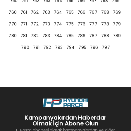
750
751
752
753
754
755
756
757
758
759
760
761
762
763
764
765
766
767
768
769
770
771
772
773
774
775
776
777
778
779
780
781
782
783
784
785
786
787
788
789
790
791
792
793
794
795
796
797
Kampanyalardan Haberdar
Olmak İçin Abone Olun
E-Posta abonesi olarak kampanyalardan ve diğer