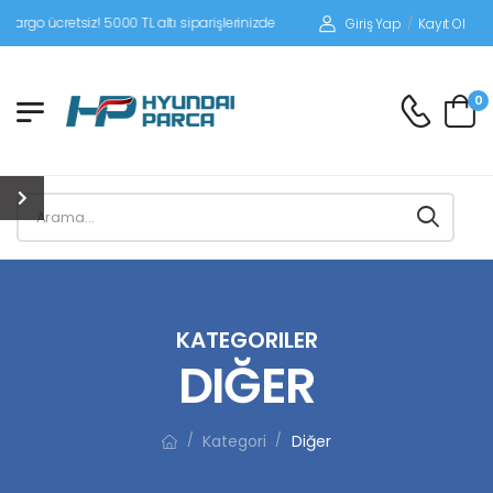
siz! 5000 TL altı siparişlerinizde siparişleriniz alıcı ödemeli gönderilir.
Giriş Yap
/
Kayıt Ol
0
KATEGORILER
DIĞER
Kategori
Diğer
/
/