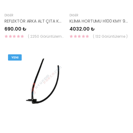
DIĞER
DIĞER
REFLEKTÖR ARKA ALT ÇITA KROM 2021-SOL - 86691-N7000-YS
KLİMA HORTUMU H100 KMY 97762-4F600-HMC
690.00 ₺
4032.00 ₺
( 2250 Görüntüleme )
( 132 Görüntüleme )
YENI