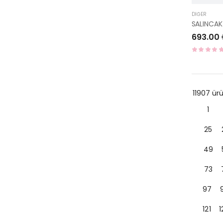
DIĞER
693.00
11907 ü
1
25
49
73
97
121
1