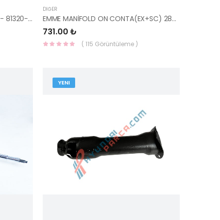
DIĞER
KAPI KİLİDİ SAĞ ÖN ELANTRA 2016- 81320-F2030-YS
EMME MANİFOLD ON CONTA(EX+SC) 28411-21020-HMC
731.00 ₺
( 115 Görüntüleme )
YENI