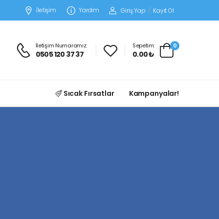
İletişim
Yardım
Giriş Yap
/
Kayıt Ol
İletişim Numaramız:
Sepetim:
0
0505 120 37 37
0.00 ₺
Sıcak Fırsatlar
Kampanyalar!