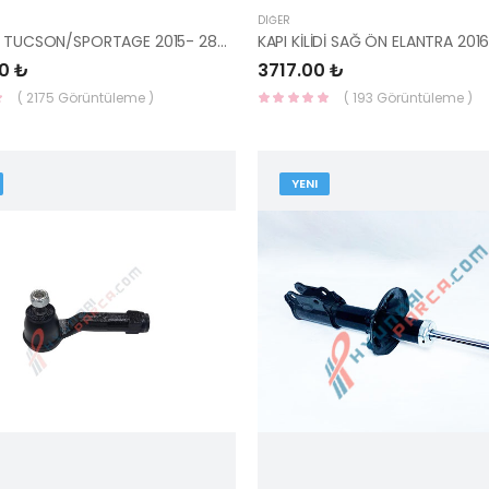
DIĞER
EGR VALFİ TUCSON/SPORTAGE 2015- 28410-2U000
0 ₺
3717.00 ₺
( 2175 Görüntüleme )
( 193 Görüntüleme )
YENI