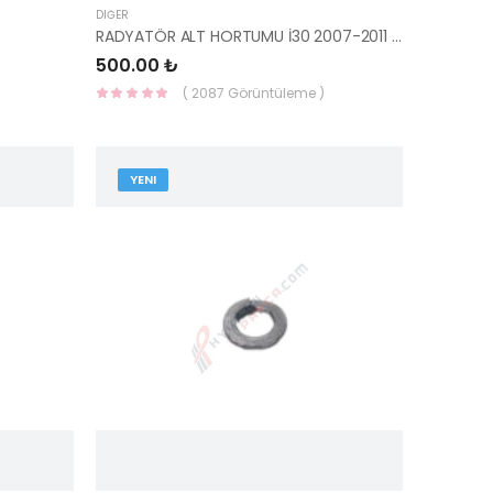
DIĞER
RADYATÖR ALT HORTUMU İ30 2007-2011 DİZEL 25415-2L600-YS
500.00 ₺
( 2087 Görüntüleme )
YENI