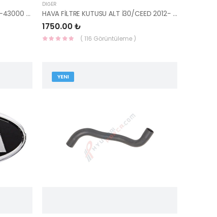
DIĞER
SICAK HAVA BORUSU H100 97531-43000 HMC
HAVA FİLTRE KUTUSU ALT İ30/CEED 2012- 28112-A5800-HMC
1750.00 ₺
( 116 Görüntüleme )
YENI