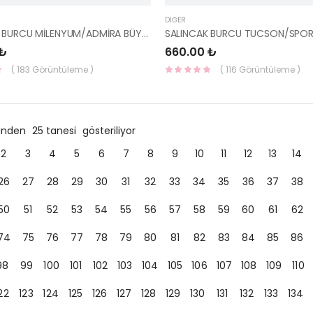
DIĞER
SALINCAK BURCU MİLENYUM/ADMİRA BÜYÜK KORE 54555-25000-KORE
 ₺
660.00 ₺
( 183 Görüntüleme )
( 116 Görüntüleme )
ründen
25 tanesi
gösteriliyor
2
3
4
5
6
7
8
9
10
11
12
13
14
26
27
28
29
30
31
32
33
34
35
36
37
38
50
51
52
53
54
55
56
57
58
59
60
61
62
74
75
76
77
78
79
80
81
82
83
84
85
86
98
99
100
101
102
103
104
105
106
107
108
109
110
22
123
124
125
126
127
128
129
130
131
132
133
134