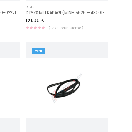
DIĞER
ON AMORTISOR ATOS -06 54650-02221-HMC
DİREKS.MILI KAPAGI (MINI+ 56267-43001-HMC
121.00 ₺
( 137 Görüntüleme )
YENI