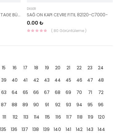
DIĞER
SALINCAK BURCU TUCSON/SPORTAGE BÜYÜK 54584-2E000-KORE
SAĞ ON KAPI CEVRE FITIL 82120-C7000-
0.00 ₺
( 80 Görüntüleme )
15
16
17
18
19
20
21
22
23
24
39
40
41
42
43
44
45
46
47
48
63
64
65
66
67
68
69
70
71
72
87
88
89
90
91
92
93
94
95
96
111
112
113
114
115
116
117
118
119
120
135
136
137
138
139
140
141
142
143
144