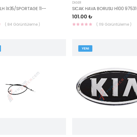
DIĞER
 LH İX35/SPORTAGE 11--
101.00 ₺
( 84 Görüntüleme )
( 119 Görüntüleme )
YENI