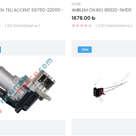
DIĞER
REN TELİ ACCENT 59760-22000-
AMBLEM ÖN RİO 86320-1W100
1678.00 ₺
( 60 Görüntüleme )
( 2121 Görüntüleme )
YENI