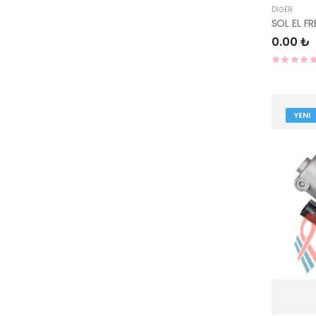
DIĞER
SOL EL F
0.00 ₺
YENI