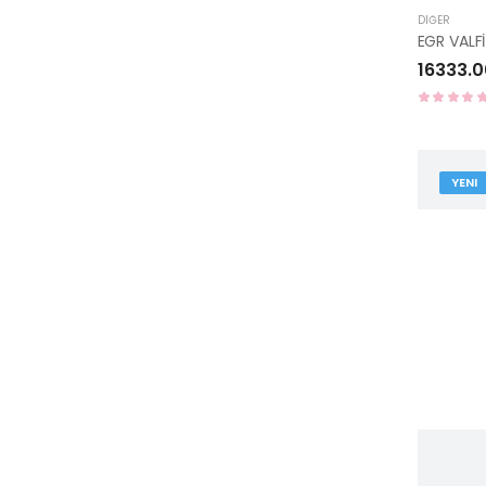
DIĞER
16333.0
YENI