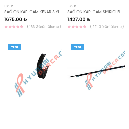
DIĞER
DIĞER
SAĞ ÖN KAPI CAM KENAR SIYIRICI FİTİLİ ELANTRA 82220-2D000-HMC
SAĞ ÖN KAPI CAM SIYIRICI FİTİLİ ELANTRA 82220-2D000-YS
1675.00 ₺
1427.00 ₺
( 183 Görüntüleme )
( 221 Görüntüleme )
YENI
YENI