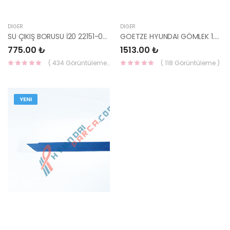
DIĞER
DIĞER
SU ÇIKIŞ BORUSU İ20 22151-03000-HMC
GOETZE HYUNDAI GÖMLEK 1.6 CRDİ D4FB 77.20 MM 14-02225000-YS
775.00 ₺
1513.00 ₺
( 434 Görüntüleme )
( 118 Görüntüleme )
YENI