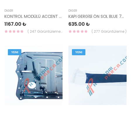
DIĞER
DIĞER
KONTROL MODÜLÜ ACCENT 95-00 GÜÇ ROLESİ 39160-22050-YS
KAPI GERGİSİ ÖN SOL BLUE 79380-1R000-HMC
1167.00 ₺
635.00 ₺
( 247 Görüntüleme )
( 277 Görüntüleme )
YENI
YENI