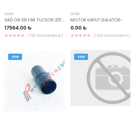
DIĞER
DIĞER
SAĞ ÖN SİS FAR TUCSON 2018- 92202-D7600-HMC
MOTOR KAPUT İZALATÖR-
17564.00 ₺
0.00 ₺
( 181 Görüntüleme )
( 102 Görüntüleme )
YENI
YENI