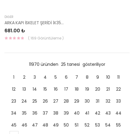
DIĞER
ARKA KAPI İSKELET ŞERİDİ İX35 STİCKER 86393-2S000-HMC
681.00 ₺
( 169 Görüntüleme )
11970 üründen
25 tanesi
gösteriliyor
1
2
3
4
5
6
7
8
9
10
11
12
13
14
15
16
17
18
19
20
21
22
23
24
25
26
27
28
29
30
31
32
33
34
35
36
37
38
39
40
41
42
43
44
45
46
47
48
49
50
51
52
53
54
55