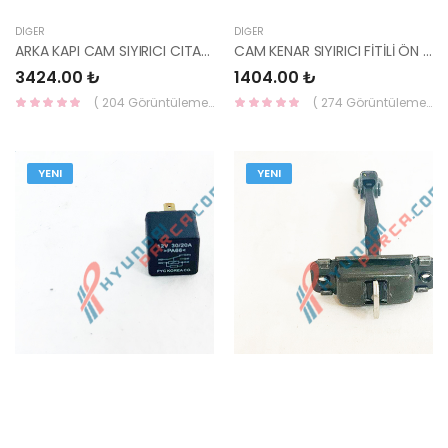
DIĞER
DIĞER
ARKA KAPI CAM SIYIRICI CITASI DIS SOL SORENTO 15- 83210-C5000-HMC
CAM KENAR SIYIRICI FİTİLİ ÖN DIŞ SOL ACCENT 1995-1999 82210-22000-HMC
3424.00 ₺
1404.00 ₺
( 204 Görüntüleme )
( 274 Görüntüleme )
YENI
YENI