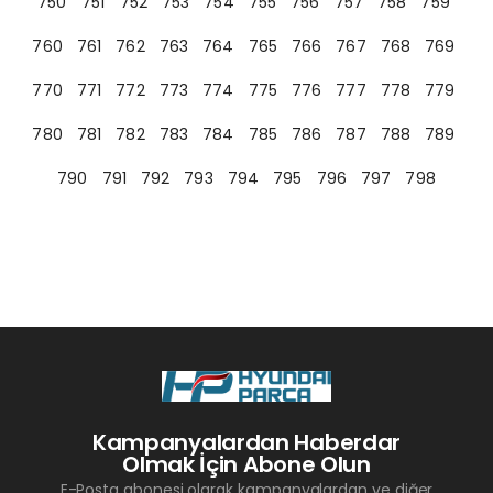
750
751
752
753
754
755
756
757
758
759
760
761
762
763
764
765
766
767
768
769
770
771
772
773
774
775
776
777
778
779
780
781
782
783
784
785
786
787
788
789
790
791
792
793
794
795
796
797
798
Kampanyalardan Haberdar
Olmak İçin Abone Olun
E-Posta abonesi olarak kampanyalardan ve diğer