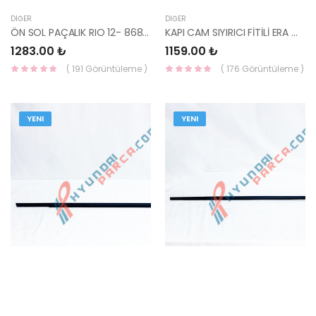
DIĞER
DIĞER
ÖN SOL PAÇALIK RIO 12- 86833-1W200-HMC
KAPI CAM SIYIRICI FİTİLİ ERA ÖN SAĞ 82220-1E000-HMC
1283.00 ₺
1159.00 ₺
( 191 Görüntüleme )
( 176 Görüntüleme )
YENI
YENI