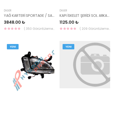
DIĞER
DIĞER
YAĞ KARTERİ SPORTAGE / SANTAFE 2009-2012 21520-2F010-HMC
KAPI İSKELET ŞERİDİ SOL ARKA TUCSON 2015- STİCKER 86381-D3000-HMC
3848.00 ₺
1125.00 ₺
( 350 Görüntüleme )
( 209 Görüntüleme )
YENI
YENI