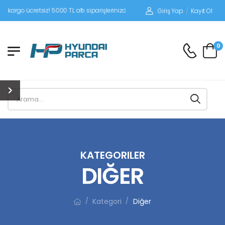
etsiz! 5000 TL altı siparişlerinizde siparişleriniz alıcı ödemeli gönderilir.
Giriş Yap
/
Kayıt Ol
0
KATEGORILER
DIĞER
Kategori
Diğer
/
/