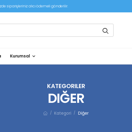
de siparişleriniz alıcı ödemeli gönderilir.
a
Kurumsal
KATEGORILER
DIĞER
Kategori
Diğer
/
/