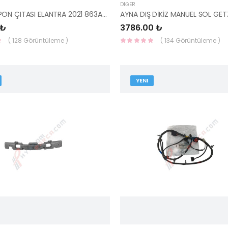
DIĞER
SOL TAMPON ÇITASI ELANTRA 2021 863A5-AA000 HMC
 ₺
3786.00 ₺
( 128 Görüntüleme )
( 134 Görüntüleme )
YENI