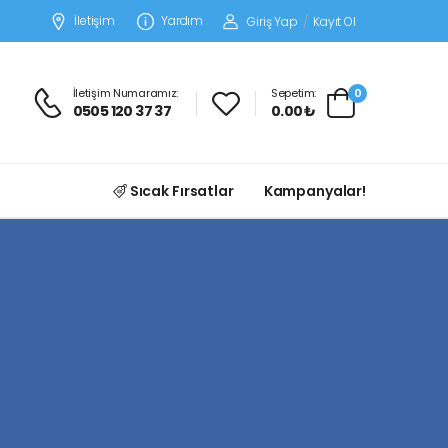
İletişim
Yardım
Giriş Yap
/
Kayıt Ol
İletişim Numaramız:
Sepetim:
0
0505 120 37 37
0.00 ₺
Sıcak Fırsatlar
Kampanyalar!