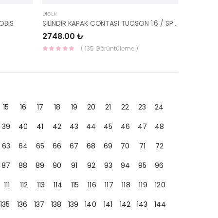
DIĞER
OBIS
SİLİNDİR KAPAK CONTASI TUCSON 1.6 / SPORTAGE 1.6 16V T-GDI 2016-22311-2B601-HMC
2748.00 ₺
( 135 Görüntüleme )
15
16
17
18
19
20
21
22
23
24
39
40
41
42
43
44
45
46
47
48
63
64
65
66
67
68
69
70
71
72
87
88
89
90
91
92
93
94
95
96
111
112
113
114
115
116
117
118
119
120
135
136
137
138
139
140
141
142
143
144