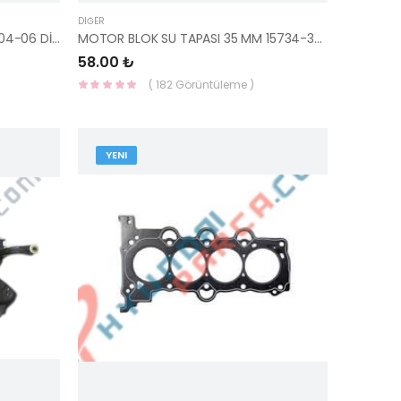
DIĞER
KLİMA RADYATÖRÜ KİA CERATO 04-06 DİZEL/BENZİN 97606-2F000-YS
MOTOR BLOK SU TAPASI 35 MM 15734-35000-YS
58.00 ₺
( 182 Görüntüleme )
YENI