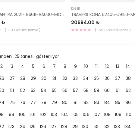
DIĞER
KORNA ELANTRA 2021- 96611-AA000-MOBIS
TRAVERS KONA 62405-J9150-M
 ₺
20694.00 ₺
( 139 Görüntüleme )
( 169 Görüntüleme )
ründen
25 tanesi
gösteriliyor
2
3
4
5
6
7
8
9
10
11
12
13
14
26
27
28
29
30
31
32
33
34
35
36
37
38
50
51
52
53
54
55
56
57
58
59
60
61
62
74
75
76
77
78
79
80
81
82
83
84
85
86
98
99
100
101
102
103
104
105
106
107
108
109
110
22
123
124
125
126
127
128
129
130
131
132
133
134