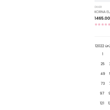
DIĞER
1465.00
12022 ü
1
25
49
73
97
121
1