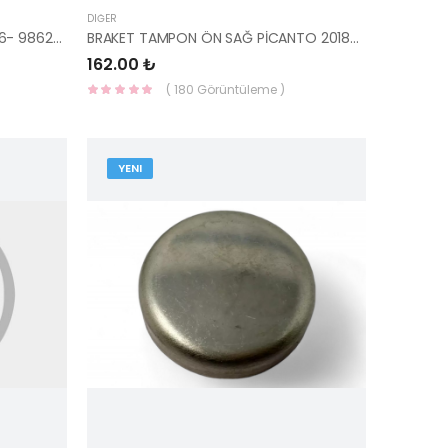
DIĞER
SU FISKİYE DEPOSU PİCANTO 2016- 98620-G6000-HMC
BRAKET TAMPON ÖN SAĞ PİCANTO 2018- 86514-G6000-YS
162.00 ₺
( 180 Görüntüleme )
YENI