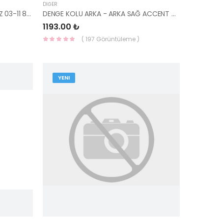
DIĞER
AYNA DIŞ DİKİZ MANUEL SOL GETZ 03-11 87610-1C030CA HMC
DENGE KOLU ARKA - ARKA SAĞ ACCENT 00-05 55220-25000-KORE
1193.00 ₺
( 197 Görüntüleme )
YENI