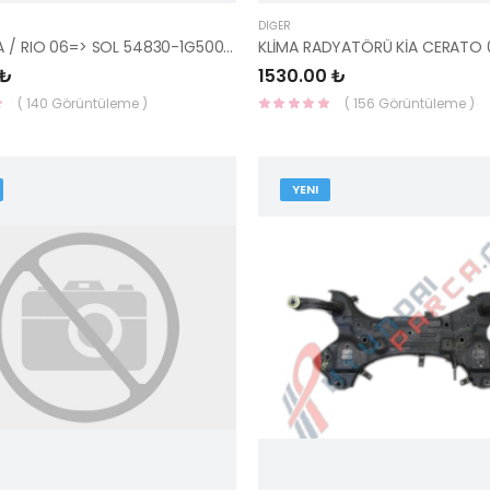
DIĞER
Z ROT ERA / RIO 06=> SOL 54830-1G500-HMC
 ₺
1530.00 ₺
( 140 Görüntüleme )
( 156 Görüntüleme )
YENI