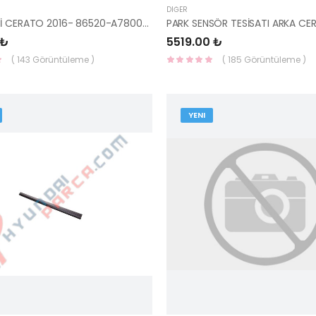
DIĞER
ŞOK EMİCİ CERATO 2016- 86520-A7800-MOBIS
 ₺
5519.00 ₺
( 143 Görüntüleme )
( 185 Görüntüleme )
YENI