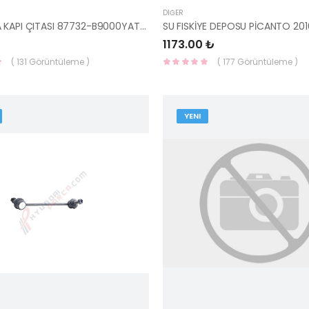
DIĞER
SAĞ ARKA KAPI ÇITASI 87732-B9000YAT-HMC
1173.00 ₺
( 131 Görüntüleme )
( 177 Görüntüleme )
YENI