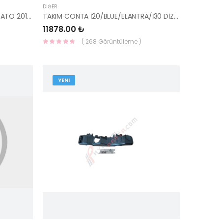
DIĞER
PARK SENSÖR TESİSATI ARKA CERATO 2016- 91891-A7070-HMC
TAKIM CONTA İ20/BLUE/ELANTRA/İ30 DİZEL 20910-2AU05-HMC
11878.00 ₺
( 268 Görüntüleme )
YENI