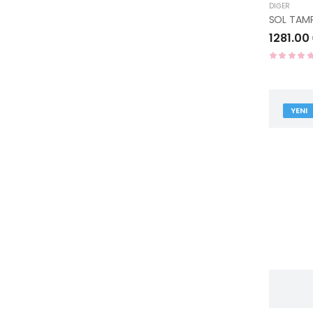
DIĞER
1281.00
YENI