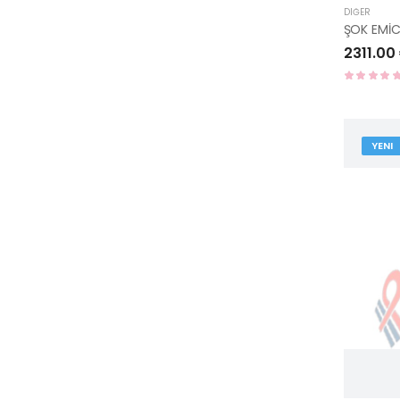
DIĞER
2311.00
YENI