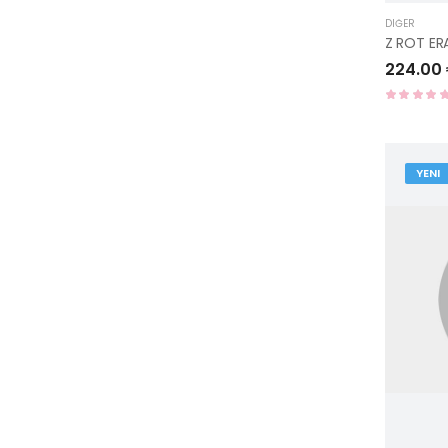
DIĞER
224.00
YENI