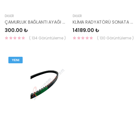
DIĞER
DIĞER
ÇAMURLUK BAĞLANTI AYAĞI SOL İ30 2007-2011 86513-2L000-HMC
KLİMA RADYATÖRÜ SONATA 06- DİZ 97606-3K780-HMC
300.00 ₺
14189.00 ₺
( 134 Görüntüleme )
( 130 Görüntüleme )
YENI