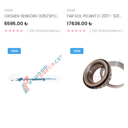
DIĞER
DIĞER
OKSİJEN SENSÖRÜ İX35/SPORTAGE/SANTAFE 39350-2A410-MOBİS
FAR SOL PİCANTO 2017- 92101-G6000 TYC
5595.00 ₺
17636.00 ₺
( 105 Görüntüleme )
( 138 Görüntüleme )
YENI
YENI