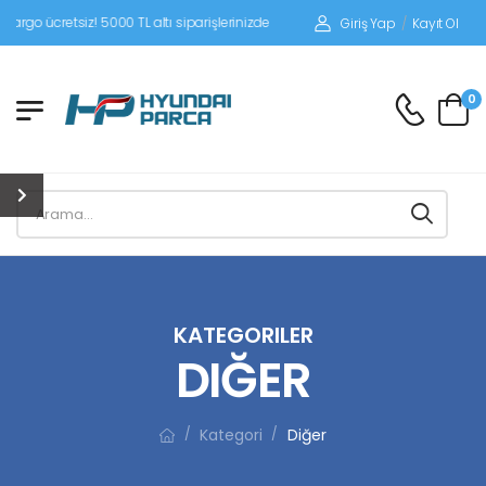
siz! 5000 TL altı siparişlerinizde siparişleriniz alıcı ödemeli gönderilir.
Giriş Yap
/
Kayıt Ol
0
KATEGORILER
DIĞER
Kategori
Diğer
/
/