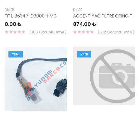
DIĞER
DIĞER
FİTİL 86347-D3000-HMC
ACCENT YAĞ FİLTRE ORING TAKIMI 09-12 ERA / I-20 09-12 DİZEL 26311-2A500-HMC
0.00 ₺
874.00 ₺
( 105 Görüntüleme )
( 212 Görüntüleme )
YENI
YENI