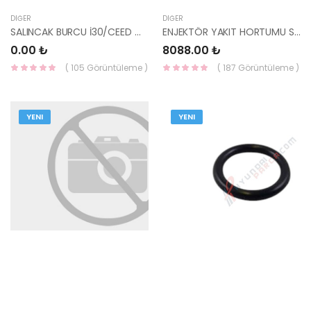
DIĞER
DIĞER
SALINCAK BURCU İ30/CEED ÖN BÜYÜK HMC 54584-2H000-
ENJEKTÖR YAKIT HORTUMU SET TUCSON / SPORTAGE / CEED 18- 31450-2U001-HMC
0.00 ₺
8088.00 ₺
( 105 Görüntüleme )
( 187 Görüntüleme )
YENI
YENI