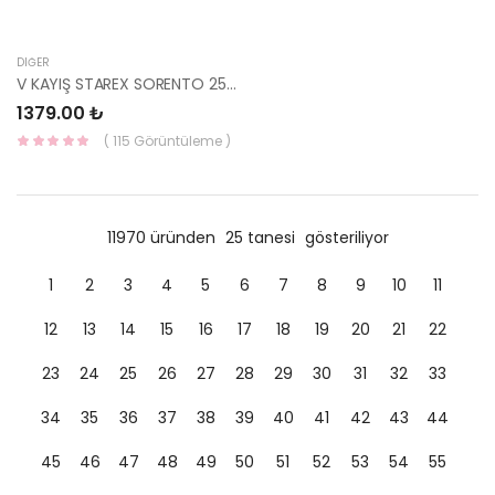
DIĞER
V KAYIŞ STAREX SORENTO 25212-4A001-YS
1379.00 ₺
( 115 Görüntüleme )
11970 üründen
25 tanesi
gösteriliyor
1
2
3
4
5
6
7
8
9
10
11
12
13
14
15
16
17
18
19
20
21
22
23
24
25
26
27
28
29
30
31
32
33
34
35
36
37
38
39
40
41
42
43
44
45
46
47
48
49
50
51
52
53
54
55