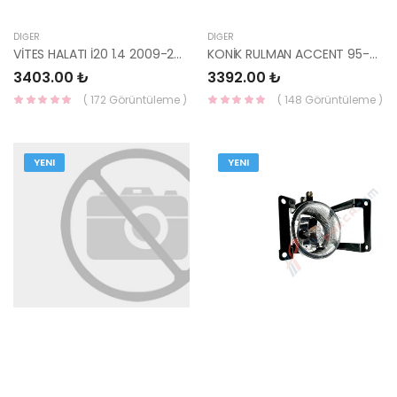
DIĞER
DIĞER
VİTES HALATI İ20 1.4 2009-2014 43794-1J201-YS
KONİK RULMAN ACCENT 95-00 EXCEL 90-94 ATOS 98-00 SCOUPE 90-92 51720-22000 YS
3403.00 ₺
3392.00 ₺
( 172 Görüntüleme )
( 148 Görüntüleme )
YENI
YENI