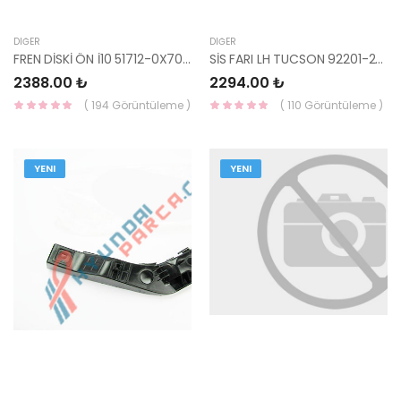
DIĞER
DIĞER
FREN DİSKİ ÖN İ10 51712-0X700-YS
SİS FARI LH TUCSON 92201-2E000-HMC
2388.00 ₺
2294.00 ₺
( 194 Görüntüleme )
( 110 Görüntüleme )
YENI
YENI