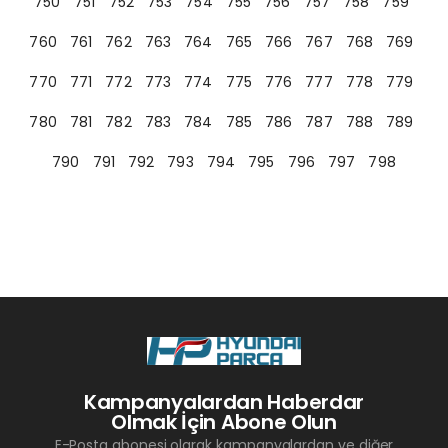
750
751
752
753
754
755
756
757
758
759
760
761
762
763
764
765
766
767
768
769
770
771
772
773
774
775
776
777
778
779
780
781
782
783
784
785
786
787
788
789
790
791
792
793
794
795
796
797
798
Kampanyalardan Haberdar
Olmak İçin Abone Olun
E-Posta abonesi olarak kampanyalardan ve diğer