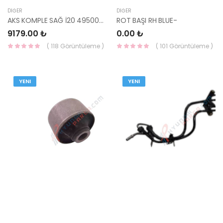
DIĞER
DIĞER
AKS KOMPLE SAĞ İ20 49500-1J350-YS
ROT BAŞI RH BLUE-
9179.00 ₺
0.00 ₺
( 118 Görüntüleme )
( 101 Görüntüleme )
YENI
YENI