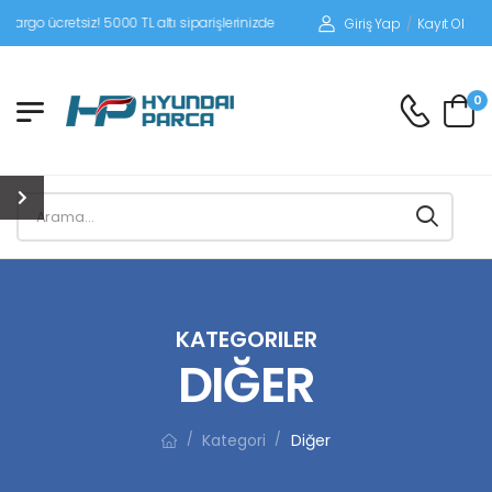
siz! 5000 TL altı siparişlerinizde siparişleriniz alıcı ödemeli gönderilir.
Giriş Yap
/
Kayıt Ol
0
KATEGORILER
DIĞER
Kategori
Diğer
/
/