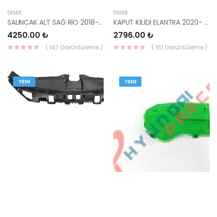
DIĞER
DIĞER
SALINCAK ALT SAĞ RİO 2018- 54501-H8500-MOBIS
KAPUT KİLİDİ ELANTRA 2020- 81130-AA000-MOBIS
4250.00 ₺
2796.00 ₺
( 147 Görüntüleme )
( 161 Görüntüleme )
YENI
YENI