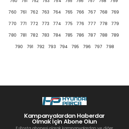
750
751
752
753
754
755
756
757
758
759
760
761
762
763
764
765
766
767
768
769
770
771
772
773
774
775
776
777
778
779
780
781
782
783
784
785
786
787
788
789
790
791
792
793
794
795
796
797
798
Kampanyalardan Haberdar
Olmak İçin Abone Olun
E-Posta abonesi olarak kampanyalardan ve diğer