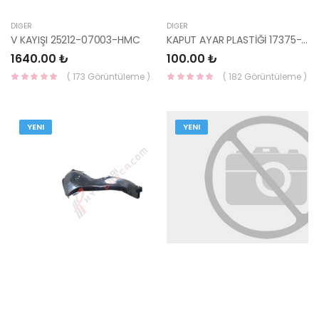
DIĞER
DIĞER
V KAYIŞI 25212-07003-HMC
KAPUT AYAR PLASTİĞİ 17375-16034B-HMC
1640.00 ₺
100.00 ₺
( 173 Görüntüleme )
( 182 Görüntüleme )
YENI
YENI