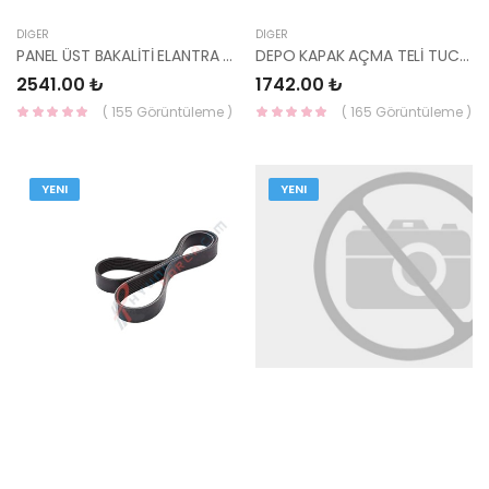
DIĞER
DIĞER
PANEL ÜST BAKALİTİ ELANTRA 2020- 86391-AA000-HMC
DEPO KAPAK AÇMA TELİ TUCSON 81550-D3500-HMC
2541.00 ₺
1742.00 ₺
( 155 Görüntüleme )
( 165 Görüntüleme )
YENI
YENI