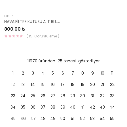
DIĞER
HAVA FİLTRE KUTUSU ALT BLUE DİZEL 28112-1R100-HMC
800.00 ₺
( 151 Görüntüleme )
11970 üründen
25 tanesi
gösteriliyor
1
2
3
4
5
6
7
8
9
10
11
12
13
14
15
16
17
18
19
20
21
22
23
24
25
26
27
28
29
30
31
32
33
34
35
36
37
38
39
40
41
42
43
44
45
46
47
48
49
50
51
52
53
54
55