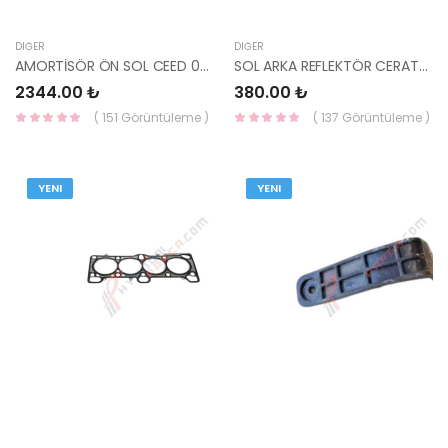
DIĞER
DIĞER
AMORTİSÖR ÖN SOL CEED 08-09 54651-1H000-YS
SOL ARKA REFLEKTÖR CERATO 92405-A7500-YS
2344.00 ₺
380.00 ₺
( 151 Görüntüleme )
( 137 Görüntüleme )
YENI
YENI