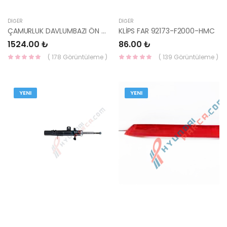
DIĞER
DIĞER
ÇAMURLUK DAVLUMBAZI ÖN SOL ELANTRA 2020- 86811-AA000-HMC
KLİPS FAR 92173-F2000-HMC
1524.00 ₺
86.00 ₺
( 178 Görüntüleme )
( 139 Görüntüleme )
YENI
YENI