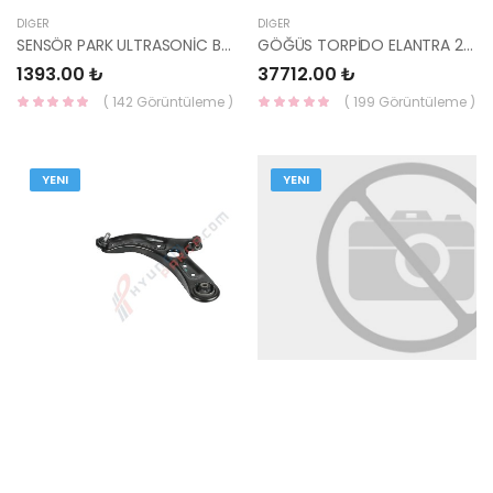
DIĞER
DIĞER
SENSÖR PARK ULTRASONİC BWS TUCSON ARKA 15-18 95720-D3000-YS
GÖĞÜS TORPİDO ELANTRA 2020- 84710-AA000YFR-HMC
1393.00 ₺
37712.00 ₺
( 142 Görüntüleme )
( 199 Görüntüleme )
YENI
YENI