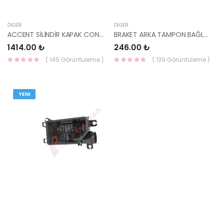
DIĞER
DIĞER
ACCENT SİLİNDİR KAPAK CONTASI BLUE 1.4 (6 İLERİ) / İ20 15- 1.4 BNZ 22311-03445
BRAKET ARKA TAMPON BAĞLANTISI 86636-2L000-HMC
1414.00 ₺
246.00 ₺
( 145 Görüntüleme )
( 139 Görüntüleme )
YENI