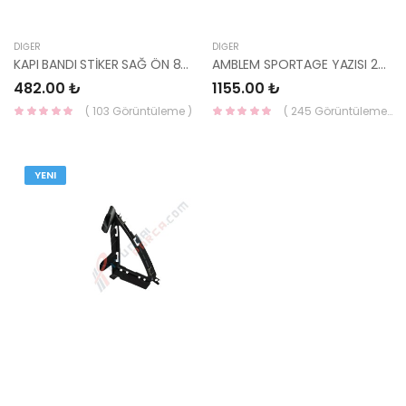
DIĞER
DIĞER
KAPI BANDI STİKER SAĞ ÖN 86372-1G001-HMC
AMBLEM SPORTAGE YAZISI 2014- 86310-3W000-HMC
482.00 ₺
1155.00 ₺
( 103 Görüntüleme )
( 245 Görüntüleme )
YENI