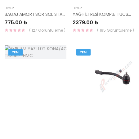
DIĞER
DIĞER
BAGAJ AMORTİSÖR SOL STAREX 81780-4A000 HMC
YAĞ FİLTRESİ KOMPLE TUCSON/KONA/SPORTAGE 2016- 26310-2U000-HMC
775.00 ₺
2379.00 ₺
( 127 Görüntüleme )
( 195 Görüntüleme )
YENI
YENI