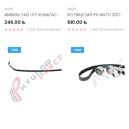
DIĞER
DIĞER
AMBLEM YAZI 1.0T KONA/ACTİVE/İ20 TK2587-HMC
ROTBAŞI SAĞ PİCANTO 2017- 56825-G6900-YS
246.00 ₺
581.00 ₺
( 156 Görüntüleme )
( 164 Görüntüleme )
YENI
YENI