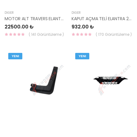
DIĞER
DIĞER
MOTOR ALT TRAVERS ELANTRA 2021- 62405-AA000-MOBIS
KAPUT AÇMA TELİ ELANTRA 2021- 81185-AA000-MOBIS
22500.00 ₺
932.00 ₺
( 141 Görüntüleme )
( 170 Görüntüleme )
YENI
YENI