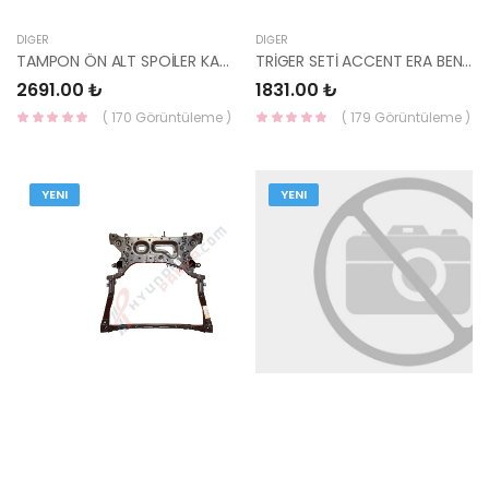
DIĞER
DIĞER
TAMPON ÖN ALT SPOİLER KARLIK KONA 2020- 86567-J9CB0-HMC
TRİGER SETİ ACCENT ERA BENZİNLİ 1987946541 BOSCH
2691.00 ₺
1831.00 ₺
( 170 Görüntüleme )
( 179 Görüntüleme )
YENI
YENI