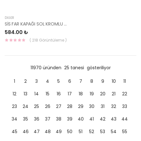
DIĞER
SİS FAR KAPAĞI SOL KROMLU ELANTRA 2020- 86563-AA000-YS
584.00 ₺
( 218 Görüntüleme )
11970 üründen
25 tanesi
gösteriliyor
1
2
3
4
5
6
7
8
9
10
11
12
13
14
15
16
17
18
19
20
21
22
23
24
25
26
27
28
29
30
31
32
33
34
35
36
37
38
39
40
41
42
43
44
45
46
47
48
49
50
51
52
53
54
55