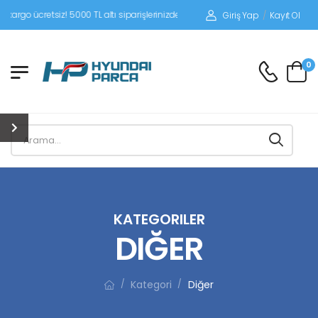
siz! 5000 TL altı siparişlerinizde siparişleriniz alıcı ödemeli gönderilir.
Giriş Yap
/
Kayıt Ol
0
KATEGORILER
DIĞER
Kategori
Diğer
/
/