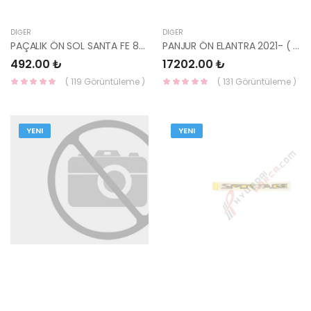
DIĞER
DIĞER
PAÇALIK ÖN SOL SANTA FE 86831-2W000
PANJUR ÖN ELANTRA 2021- ( MAT SİYAH ) 86351-AA000-HMC
492.00 ₺
17202.00 ₺
( 119 Görüntüleme )
( 131 Görüntüleme )
YENI
YENI