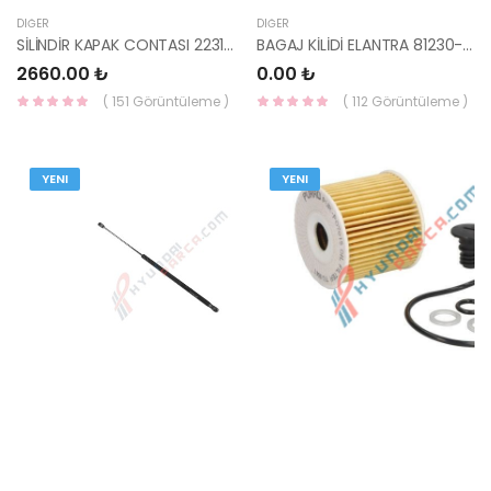
DIĞER
DIĞER
SİLİNDİR KAPAK CONTASI 22311-03500-HMC
BAGAJ KİLİDİ ELANTRA 81230-AA010-HMC
2660.00 ₺
0.00 ₺
( 151 Görüntüleme )
( 112 Görüntüleme )
YENI
YENI