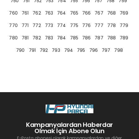
750
751
752
753
754
755
756
757
758
759
760
761
762
763
764
765
766
767
768
769
770
771
772
773
774
775
776
777
778
779
780
781
782
783
784
785
786
787
788
789
790
791
792
793
794
795
796
797
798
Kampanyalardan Haberdar
Olmak İçin Abone Olun
E-Posta abonesi olarak kampanyalardan ve diğer