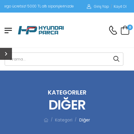
iz! 5000 TL altı siparişlerinizde siparişleriniz alıcı ödemeli gönderilir.
Giriş Yap
/
Kayıt Ol
0
KATEGORILER
DIĞER
Kategori
Diğer
/
/