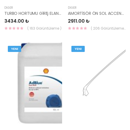
DIĞER
DIĞER
TURBO HORTUMU GİRİŞ ELANTRA 2016- 28273-2A680-MOBİS
AMORTİSÖR ÖN SOL ACCENT 00- 54650-1B050-MAYSAN
3434.00 ₺
2911.00 ₺
( 163 Görüntüleme )
( 206 Görüntüleme )
YENI
YENI