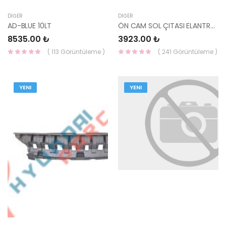
DIĞER
DIĞER
AD-BLUE 10LT
ÖN CAM SOL ÇITASI ELANTRA 2021 86130-AA000 HMC
8535.00 ₺
3923.00 ₺
( 113 Görüntüleme )
( 241 Görüntüleme )
YENI
YENI