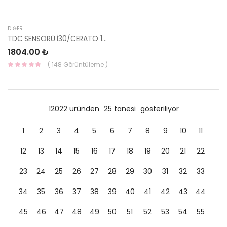
DIĞER
TDC SENSÖRÜ İ30/CERATO 10- BENZİN 39350-2B000-YS
1804.00 ₺
( 148 Görüntüleme )
12022 üründen
25 tanesi
gösteriliyor
1
2
3
4
5
6
7
8
9
10
11
12
13
14
15
16
17
18
19
20
21
22
23
24
25
26
27
28
29
30
31
32
33
34
35
36
37
38
39
40
41
42
43
44
45
46
47
48
49
50
51
52
53
54
55