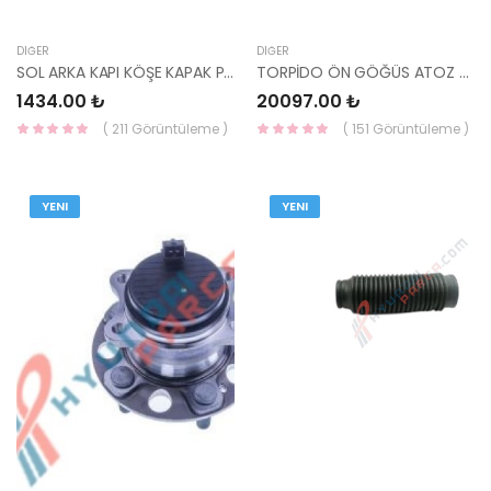
DIĞER
DIĞER
SOL ARKA KAPI KÖŞE KAPAK PLASTİĞİ İÇ İX35 83830-2S000 HMC
TORPİDO ÖN GÖĞÜS ATOZ 8471102510LM-HMC
1434.00 ₺
20097.00 ₺
( 211 Görüntüleme )
( 151 Görüntüleme )
YENI
YENI