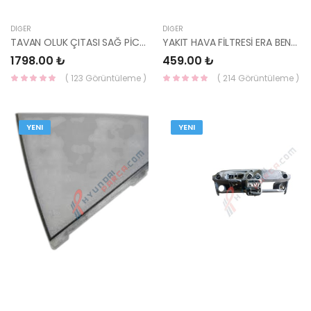
DIĞER
DIĞER
TAVAN OLUK ÇITASI SAĞ PİCANTO 87240-G6000 HMC
YAKIT HAVA FİLTRESİ ERA BENZİN (BENZİN DEPO BOĞAZINDAKİ) 31453-1G000 HMC
1798.00 ₺
459.00 ₺
( 123 Görüntüleme )
( 214 Görüntüleme )
YENI
YENI