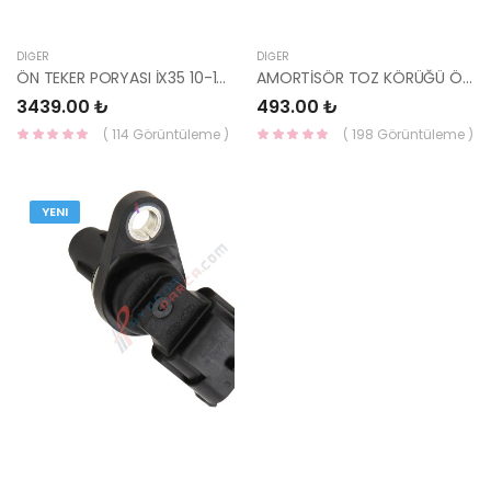
DIĞER
DIĞER
ÖN TEKER PORYASI İX35 10-15/SPORTAGE 11-16/SONATA 51750-39603 HMC
AMORTİSÖR TOZ KÖRÜĞÜ ÖN ACCENT 54625-22000-YS
3439.00 ₺
493.00 ₺
( 114 Görüntüleme )
( 198 Görüntüleme )
YENI