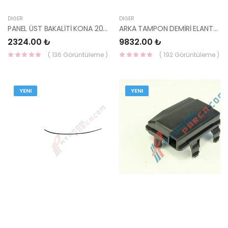
DIĞER
DIĞER
PANEL ÜST BAKALİTİ KONA 2021- 86360-J9NA0 HMC
ARKA TAMPON DEMİRİ ELANTRA 2020- 86631-AA000-MOBIS
2324.00 ₺
9832.00 ₺
( 136 Görüntüleme )
( 192 Görüntüleme )
YENI
YENI