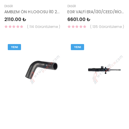
DIĞER
DIĞER
AMBLEM ÖN H LOGOSU İ10 2008 86341-0X000 HMC
EGR VALFİ ERA/İ30/CEED/RİO DİZEL 07-10 ( 2 FİŞLİ ) 28410-2A120 YS
2110.00 ₺
6601.00 ₺
( 114 Görüntüleme )
( 135 Görüntüleme )
YENI
YENI