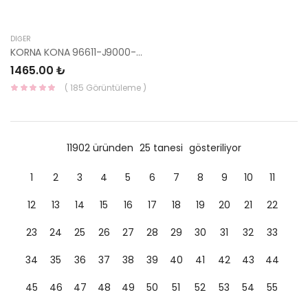
DIĞER
KORNA KONA 96611-J9000-MOBİS
1465.00 ₺
( 185 Görüntüleme )
11902 üründen
25 tanesi
gösteriliyor
1
2
3
4
5
6
7
8
9
10
11
12
13
14
15
16
17
18
19
20
21
22
23
24
25
26
27
28
29
30
31
32
33
34
35
36
37
38
39
40
41
42
43
44
45
46
47
48
49
50
51
52
53
54
55