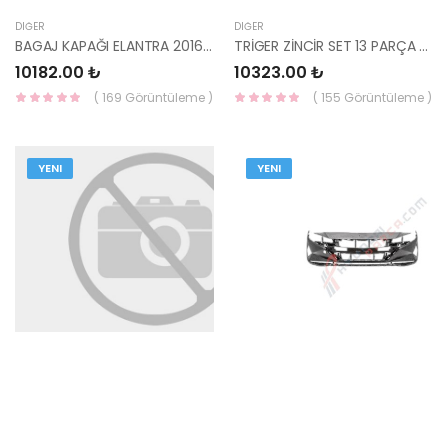
DIĞER
DIĞER
BAGAJ KAPAĞI ELANTRA 2016- 69200-F2060-YS
TRİGER ZİNCİR SET 13 PARÇA STAREX / SORENTO / H1 140-170 ZİNCİRSET-4A000-İNA
10182.00 ₺
10323.00 ₺
( 169 Görüntüleme )
( 155 Görüntüleme )
YENI
YENI