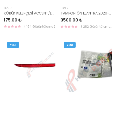
DIĞER
DIĞER
KÖRÜK KELEPÇESİ ACCENT/ELANTRA/RİO/CERATO/İ30/İ20/TUCSON/SPORTAGE/SANTAFE 57727-
TAMPON ÖN ELANTRA 2020- 86511-AA000-YS
175.00 ₺
3500.00 ₺
( 164 Görüntüleme )
( 282 Görüntüleme )
YENI
YENI