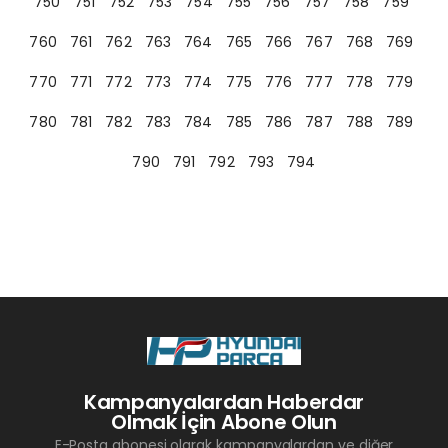
750
751
752
753
754
755
756
757
758
759
760
761
762
763
764
765
766
767
768
769
770
771
772
773
774
775
776
777
778
779
780
781
782
783
784
785
786
787
788
789
790
791
792
793
794
Kampanyalardan Haberdar
Olmak İçin Abone Olun
E-Posta abonesi olarak kampanyalardan ve diğer