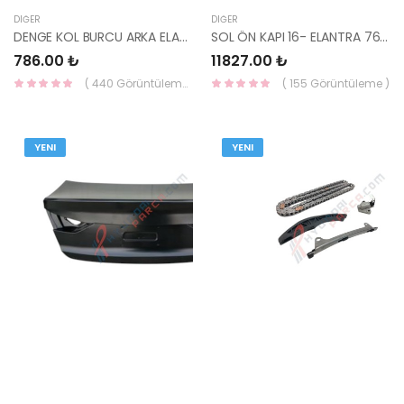
DIĞER
DIĞER
DENGE KOL BURCU ARKA ELANTRA 96- 52773-29000-HMC
SOL ÖN KAPI 16- ELANTRA 76003-F2000-YS
786.00 ₺
11827.00 ₺
( 440 Görüntüleme )
( 155 Görüntüleme )
YENI
YENI