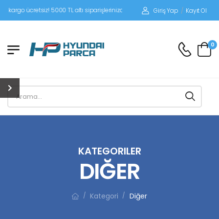
tsiz! 5000 TL altı siparişlerinizde siparişleriniz alıcı ödemeli gönderilir.
Giriş Yap
/
Kayıt Ol
0
KATEGORILER
DIĞER
Kategori
Diğer
/
/