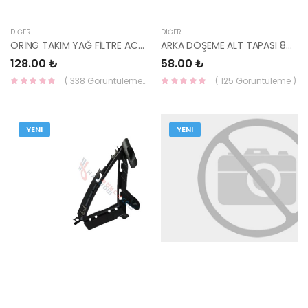
DIĞER
DIĞER
ORİNG TAKIM YAĞ FİLTRE ACCENT 11- BLUE 26311-2A510-YS
ARKA DÖŞEME ALT TAPASI 89160-28000-HMC
128.00 ₺
58.00 ₺
( 338 Görüntüleme )
( 125 Görüntüleme )
YENI
YENI