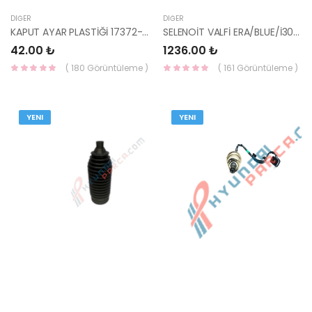
DIĞER
DIĞER
KAPUT AYAR PLASTİĞİ 17372-09520B-HMC
SELENOİT VALFİ ERA/BLUE/İ30/İ30/CEED/CERATO/RİO/TUCSON/SPORTAGE 35120-27050-YS
42.00 ₺
1236.00 ₺
( 180 Görüntüleme )
( 161 Görüntüleme )
YENI
YENI