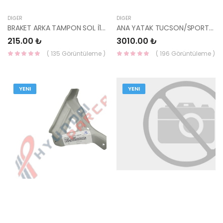
DIĞER
DIĞER
BRAKET ARKA TAMPON SOL İ10 2007-86615-0X000-HMC
ANA YATAK TUCSON/SPORTAGE 20 CRDİ 04-09 21020-27900 Y0020077-SUPSAN
215.00 ₺
3010.00 ₺
( 135 Görüntüleme )
( 196 Görüntüleme )
YENI
YENI