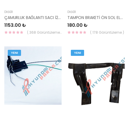
DIĞER
DIĞER
ÇAMURLUK BAĞLANTI SACI İ20 64587-C8000-HMC
TAMPON BRAKETİ ÖN SOL ELANTRA 2020- 86551-AA000-YS
1153.00 ₺
180.00 ₺
( 368 Görüntüleme )
( 178 Görüntüleme )
YENI
YENI