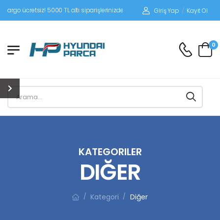
iz! 5000 TL altı siparişlerinizde siparişleriniz alıcı ödemeli gönderilir.
Giriş Yap
/
Kayıt Ol
0
KATEGORILER
DIĞER
Kategori
Diğer
/
/