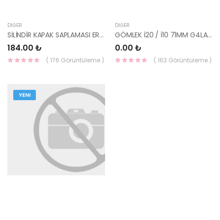
DIĞER
DIĞER
SİLİNDİR KAPAK SAPLAMASI ERA / RİO / CERATO BENZİNLİ 22321-26000-HMC
GÖMLEK İ20 / İ10 71MM G4LA 14-01150000-GOETZE
184.00 ₺
0.00 ₺
( 176 Görüntüleme )
( 163 Görüntüleme )
YENI