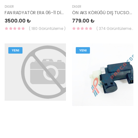
DIĞER
DIĞER
FAN RADYATÖR ERA 06-11 DİZEL KLİMALI 25380-1E350-YS
ÖN AKS KÖRÜĞÜ DIŞ TUCSON SPORTAGE 15- 49541-D9170-YS
3500.00 ₺
779.00 ₺
( 180 Görüntüleme )
( 374 Görüntüleme )
YENI
YENI