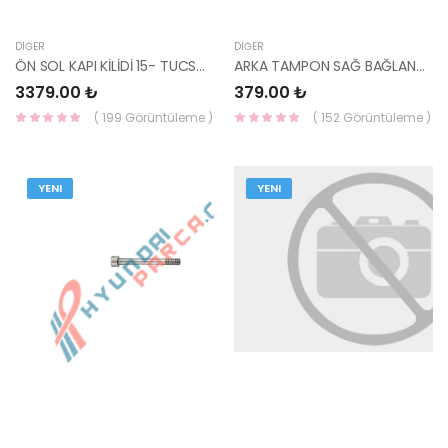
DIĞER
DIĞER
ÖN SOL KAPI KİLİDİ 15- TUCSON 81310-D3010-HMC
ARKA TAMPON SAĞ BAĞLANTI BRAKETİ 86634-22200-HMC
3379.00 ₺
379.00 ₺
( 199 Görüntüleme )
( 152 Görüntüleme )
YENI
YENI