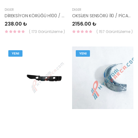
DIĞER
DIĞER
DİREKSİYON KÖRÜĞÜ H100 / L300 / ACCENT / BESTA 56528-24000-YS
OKSİJEN SENSÖRÜ İ10 / PİCANTO 1.0 2013- KAPPA ÖN 39210-04005 YS
238.00 ₺
2156.00 ₺
( 173 Görüntüleme )
( 157 Görüntüleme )
YENI
YENI