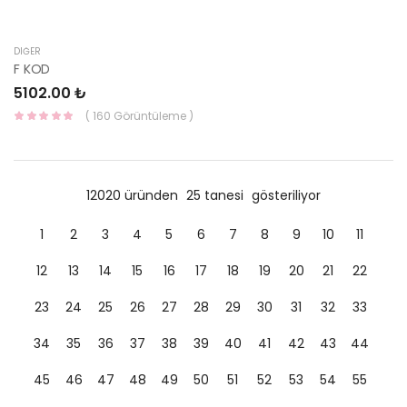
DIĞER
F KOD
5102.00 ₺
( 160 Görüntüleme )
12020 üründen
25 tanesi
gösteriliyor
1
2
3
4
5
6
7
8
9
10
11
12
13
14
15
16
17
18
19
20
21
22
23
24
25
26
27
28
29
30
31
32
33
34
35
36
37
38
39
40
41
42
43
44
45
46
47
48
49
50
51
52
53
54
55