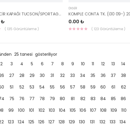
DIĞER
TİGER ZİNCİR KAPAĞI TUCSON/SPORTAGE/KONA/STONİC 21320-2U001-HMC
 ₺
0.00 ₺
( 135 Görüntüleme )
( 123 Görüntüleme )
ründen
25 tanesi
gösteriliyor
2
3
4
5
6
7
8
9
10
11
12
13
14
26
27
28
29
30
31
32
33
34
35
36
37
38
50
51
52
53
54
55
56
57
58
59
60
61
62
74
75
76
77
78
79
80
81
82
83
84
85
86
98
99
100
101
102
103
104
105
106
107
108
109
110
22
123
124
125
126
127
128
129
130
131
132
133
134