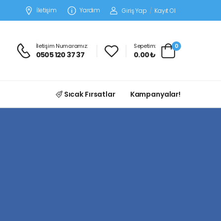
İletişim
Yardım
Giriş Yap
/
Kayıt Ol
İletişim Numaramız:
Sepetim:
0
0505 120 37 37
0.00 ₺
Sıcak Fırsatlar
Kampanyalar!