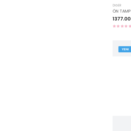
DIĞER
1377.00
YENI