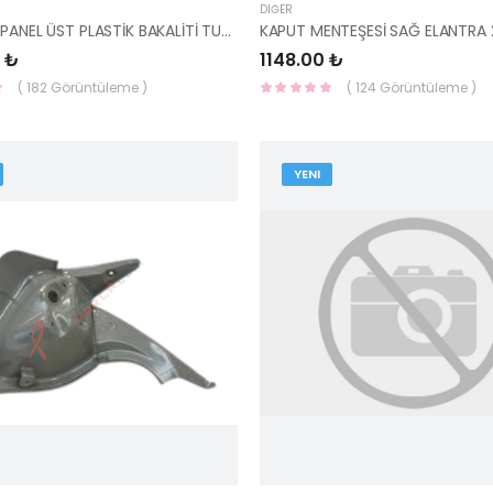
DIĞER
PANJUR / PANEL ÜST PLASTİK BAKALİTİ TUCSON 2021- KRK841-YS
 ₺
1148.00 ₺
( 182 Görüntüleme )
( 124 Görüntüleme )
YENI