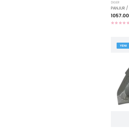
DIĞER
1057.00
YENI