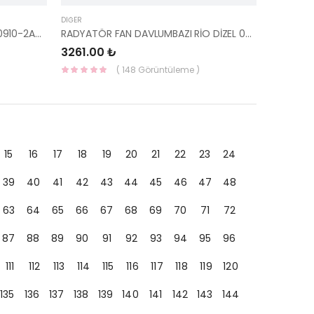
DIĞER
KOMPLE CONTA TK. (I30 09-) 20910-2AM00-
RADYATÖR FAN DAVLUMBAZI RİO DİZEL 06-11 25350-1G350-HMC
3261.00 ₺
( 148 Görüntüleme )
15
16
17
18
19
20
21
22
23
24
39
40
41
42
43
44
45
46
47
48
63
64
65
66
67
68
69
70
71
72
87
88
89
90
91
92
93
94
95
96
111
112
113
114
115
116
117
118
119
120
135
136
137
138
139
140
141
142
143
144