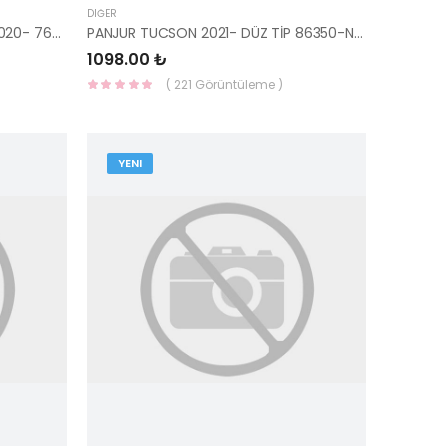
DIĞER
KAPI GERGİSİ ÖN SAĞ ELANTRA 2020- 76990-AA000-HMC
PANJUR TUCSON 2021- DÜZ TİP 86350-N7000-YS
1098.00 ₺
( 221 Görüntüleme )
YENI