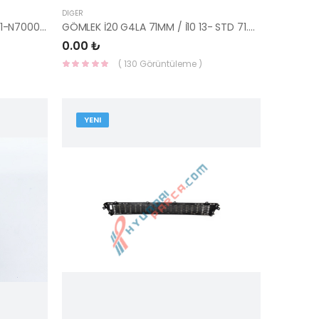
DIĞER
FAR ÖN SOL TUCSON 2021- 92101-N7000-YS
GÖMLEK İ20 G4LA 71MM / İ10 13- STD 71.00MM İŞLENMİŞ 51-35719-000-YENMAK
0.00 ₺
( 130 Görüntüleme )
YENI