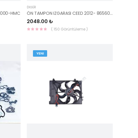
DIĞER
1Y000-HMC
ÖN TAMPON IZGARASI CEED 2012- 86560-A2600-YS
2048.00 ₺
( 150 Görüntüleme )
YENI