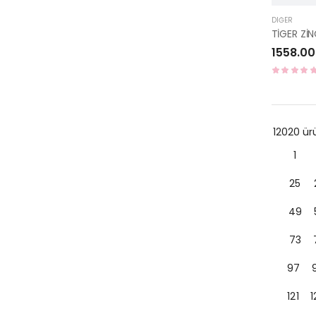
DIĞER
1558.00
12020 ü
1
25
49
73
97
121
1