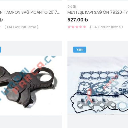
DIĞER
BRAKET ÖN TAMPON SAĞ PİCANTO 2017- 86514-G6000-HMC
MENTEŞE KAPI SAĞ ÖN 79320-
 ₺
527.00 ₺
( 134 Görüntüleme )
( 114 Görüntüleme )
YENI