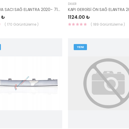
DIĞER
STOP YUVA SACI SAĞ ELANTRA 2020- 71580-AA000-MOBIS
 ₺
1124.00 ₺
( 170 Görüntüleme )
( 189 Görüntüleme )
YENI