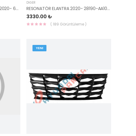
DIĞER
KAPUT MENTEŞESİ SAĞ ELANTRA 2020- 66920-AA000-HMC
RESONATÖR ELANTRA 2020- 28190-AA100-HMC
3330.00 ₺
( 189 Görüntüleme )
YENI