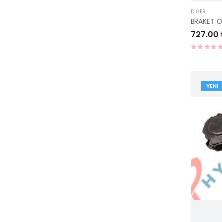
DIĞER
727.00
YENI