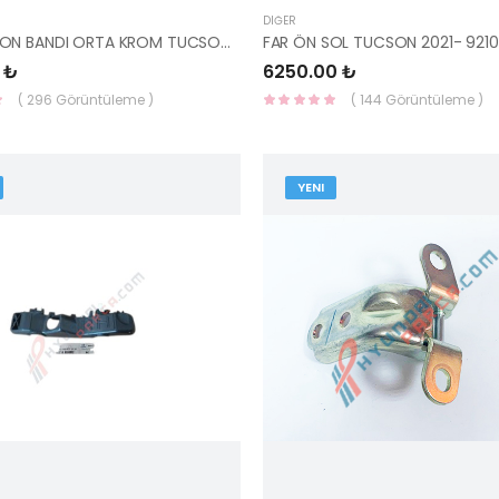
DIĞER
ÖN TAMPON BANDI ORTA KROM TUCSON 2021- 86569-N7010-YS
 ₺
6250.00 ₺
( 296 Görüntüleme )
( 144 Görüntüleme )
YENI