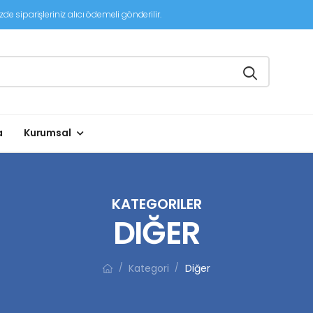
de siparişleriniz alıcı ödemeli gönderilir.
a
Kurumsal
KATEGORILER
DIĞER
Kategori
Diğer
/
/