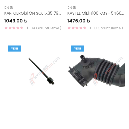
DIĞER
DIĞER
KAPI GERGİSİ ÖN SOL İX35 79380-2S000-HMC
KASTEL MİLİ H100 KMY- 54600-4F000-HMC
1049.00 ₺
1476.00 ₺
( 104 Görüntüleme )
( 113 Görüntüleme )
YENI
YENI