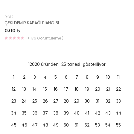
DIĞER
ÇEKİ DEMİR KAPAĞI PİANO BLACK BAYON 86517-Q0AB0-HMC
0.00 ₺
( 176 Görüntüleme )
12020 üründen
25 tanesi
gösteriliyor
1
2
3
4
5
6
7
8
9
10
11
12
13
14
15
16
17
18
19
20
21
22
23
24
25
26
27
28
29
30
31
32
33
34
35
36
37
38
39
40
41
42
43
44
45
46
47
48
49
50
51
52
53
54
55