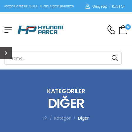
siz! 5000 TL altı siparişlerinizde siparişleriniz alıcı ödemeli gönderilir.
Giriş Yap
/
Kayıt Ol
0
KATEGORILER
DIĞER
Kategori
Diğer
/
/