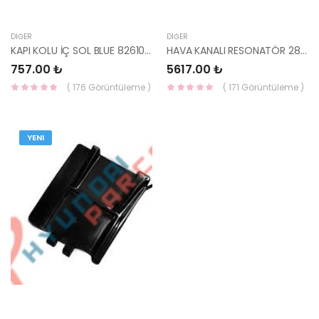
DIĞER
DIĞER
KAPI KOLU İÇ SOL BLUE 82610-1R000RDR-HMC
HAVA KANALI RESONATÖR 28291-2M000-MOBIS
757.00 ₺
5617.00 ₺
( 176 Görüntüleme )
( 171 Görüntüleme )
YENI