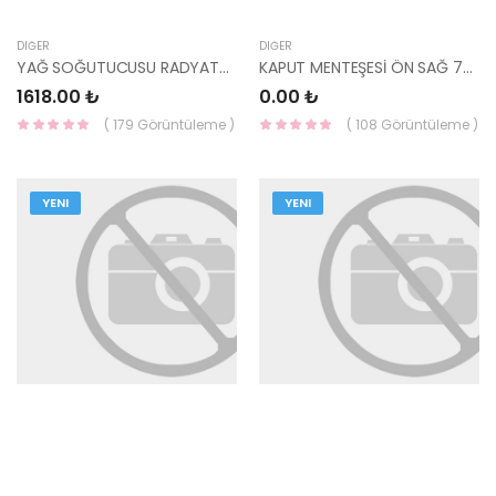
DIĞER
DIĞER
YAĞ SOĞUTUCUSU RADYATÖR ELANTRA/TUCSON/SPORTAGE 2016- 26410-2B740-YS
KAPUT MENTEŞESİ ÖN SAĞ 79460-G6000-HMC
1618.00 ₺
0.00 ₺
( 179 Görüntüleme )
( 108 Görüntüleme )
YENI
YENI