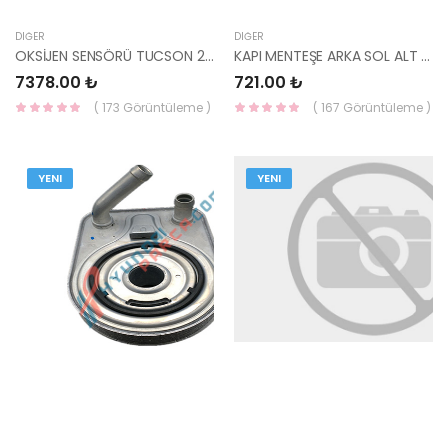
DIĞER
DIĞER
OKSİJEN SENSÖRÜ TUCSON 2016- / SPORTAGE 2016 - 39350-2F620-HMC
KAPI MENTEŞE ARKA SOL ALT GETZ 79350-1C000-HMC
7378.00 ₺
721.00 ₺
( 173 Görüntüleme )
( 167 Görüntüleme )
YENI
YENI