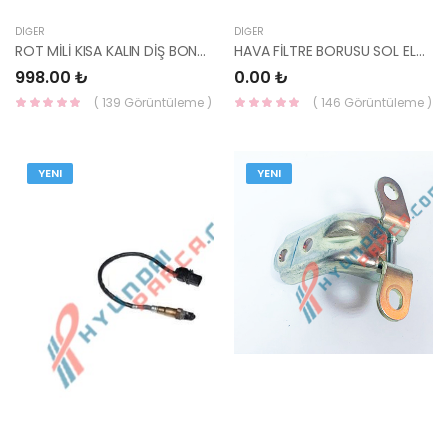
DIĞER
DIĞER
ROT MİLİ KISA KALIN DİŞ BONGO/500 95KI08733-YS
HAVA FİLTRE BORUSU SOL ELANTRA 21 KRK-1480-YS
998.00 ₺
0.00 ₺
( 139 Görüntüleme )
( 146 Görüntüleme )
YENI
YENI