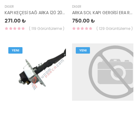
DIĞER
DIĞER
KAPI KEÇESİ SAĞ ARKA İ20 2014- STİCKER 83392-C8030-HMC
ARKA SOL KAPI GERGİSİ ERA RIO 79480-1G000-HMC
271.00 ₺
750.00 ₺
( 119 Görüntüleme )
( 129 Görüntüleme )
YENI
YENI