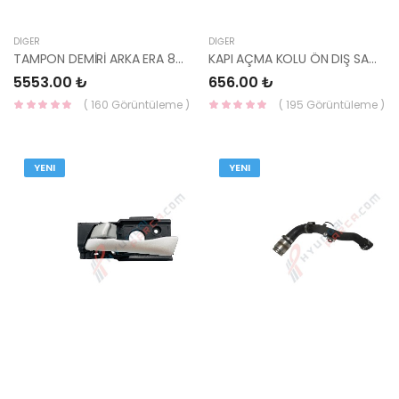
DIĞER
DIĞER
TAMPON DEMİRİ ARKA ERA 86630-1E000-HMC
KAPI AÇMA KOLU ÖN DIŞ SAĞ MATRİX 82660-17000-YS
5553.00 ₺
656.00 ₺
( 160 Görüntüleme )
( 195 Görüntüleme )
YENI
YENI