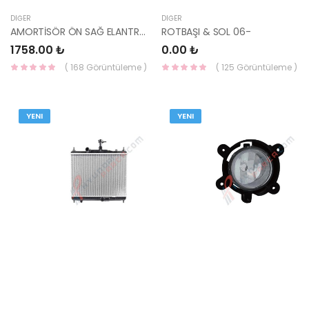
DIĞER
DIĞER
AMORTİSÖR ÖN SAĞ ELANTRA 2011- 54661-3X050-YS
ROTBAŞI & SOL 06-
1758.00 ₺
0.00 ₺
( 168 Görüntüleme )
( 125 Görüntüleme )
YENI
YENI