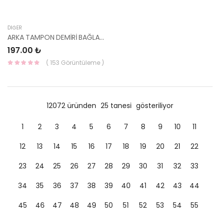
DIĞER
ARKA TAMPON DEMİRİ BAĞLANTI BRAKETİ SAĞ ALT 86686-3X100-HMC
197.00 ₺
( 153 Görüntüleme )
12072 üründen
25 tanesi
gösteriliyor
1
2
3
4
5
6
7
8
9
10
11
12
13
14
15
16
17
18
19
20
21
22
23
24
25
26
27
28
29
30
31
32
33
34
35
36
37
38
39
40
41
42
43
44
45
46
47
48
49
50
51
52
53
54
55