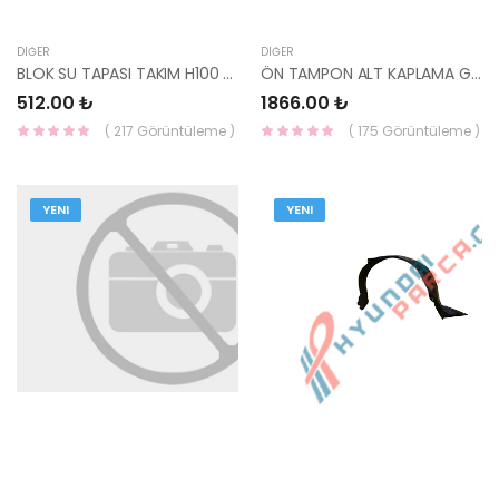
DIĞER
DIĞER
BLOK SU TAPASI TAKIM H100 / L300 / 15732-28001 / 15732-40001 / 15732-50001 -YS
ÖN TAMPON ALT KAPLAMA GÜMÜŞ SPORTAGE 2019--YS
512.00 ₺
1866.00 ₺
( 217 Görüntüleme )
( 175 Görüntüleme )
YENI
YENI