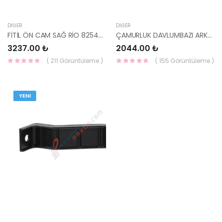
DIĞER
DIĞER
FİTİL ÖN CAM SAĞ RİO 82540-H8000-HMC
ÇAMURLUK DAVLUMBAZI ARKA SAĞ RİO 86822-H8010-HMC
3237.00 ₺
2044.00 ₺
( 211 Görüntüleme )
( 155 Görüntüleme )
YENI