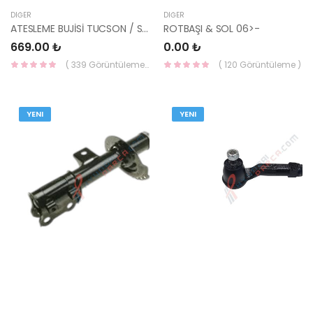
DIĞER
DIĞER
ATESLEME BUJİSİ TUCSON / SPORTAGE DCT 15>TGDİ 0242140515BOSCH
ROTBAŞI & SOL 06>-
669.00 ₺
0.00 ₺
( 339 Görüntüleme )
( 120 Görüntüleme )
YENI
YENI