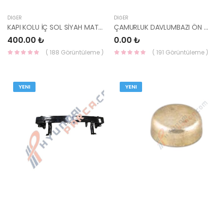
DIĞER
DIĞER
KAPI KOLU İÇ SOL SİYAH MATRİX 01-10 82610-17010-YS
ÇAMURLUK DAVLUMBAZI ÖN SOL COROLLA 14- 53876-02501-YS
400.00 ₺
0.00 ₺
( 188 Görüntüleme )
( 191 Görüntüleme )
YENI
YENI