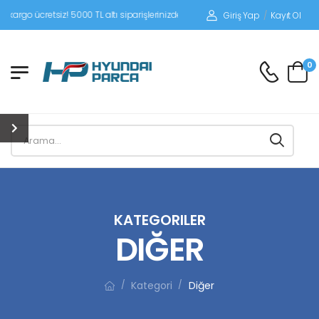
tsiz! 5000 TL altı siparişlerinizde siparişleriniz alıcı ödemeli gönderilir.
Giriş Yap
/
Kayıt Ol
0
KATEGORILER
DIĞER
Kategori
Diğer
/
/