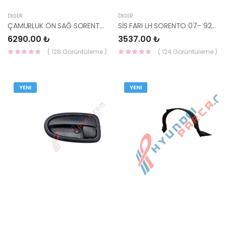
DIĞER
DIĞER
ÇAMURLUK ÖN SAĞ SORENTO 66321-3E141-YS
SİS FARI LH SORENTO 07- 92201-3E500-HCC
6290.00 ₺
3537.00 ₺
( 128 Görüntüleme )
( 124 Görüntüleme )
YENI
YENI