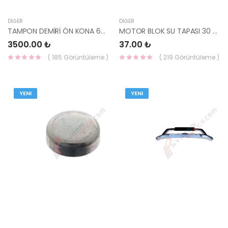
DIĞER
DIĞER
TAMPON DEMİRİ ÖN KONA 64900-J9000-YS
MOTOR BLOK SU TAPASI 30 MM 99930630000-YS
3500.00 ₺
37.00 ₺
( 185 Görüntüleme )
( 219 Görüntüleme )
YENI
YENI