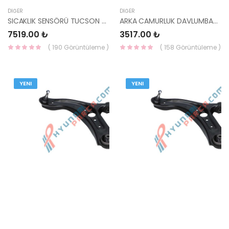
DIĞER
DIĞER
SICAKLIK SENSÖRÜ TUCSON / SPORTAGE / KONA DİZEL 39220-2F600-HMC
ARKA CAMURLUK DAVLUMBAZI CERATO 2015- 86821-A7800-HMC
7519.00 ₺
3517.00 ₺
( 190 Görüntüleme )
( 158 Görüntüleme )
YENI
YENI