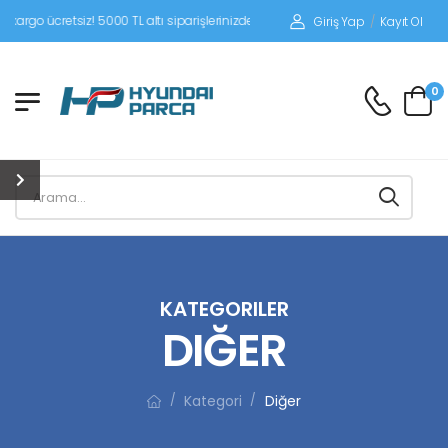
tsiz! 5000 TL altı siparişlerinizde siparişleriniz alıcı ödemeli gönderilir.
Giriş Yap
/
Kayıt Ol
0
KATEGORILER
DIĞER
Kategori
Diğer
/
/