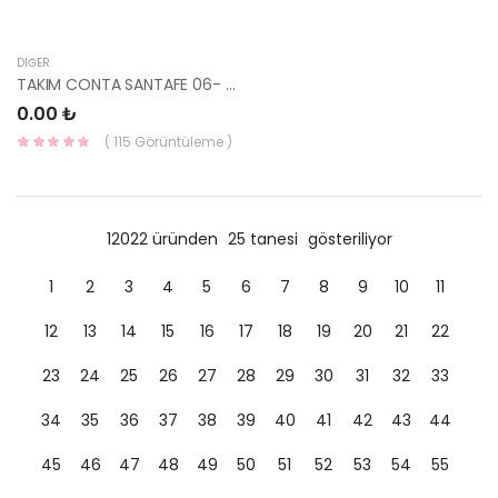
DIĞER
TAKIM CONTA SANTAFE 06- 20910-27F50-
0.00 ₺
( 115 Görüntüleme )
12022 üründen
25 tanesi
gösteriliyor
1
2
3
4
5
6
7
8
9
10
11
12
13
14
15
16
17
18
19
20
21
22
23
24
25
26
27
28
29
30
31
32
33
34
35
36
37
38
39
40
41
42
43
44
45
46
47
48
49
50
51
52
53
54
55