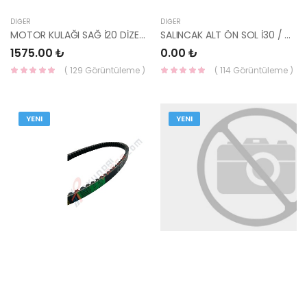
DIĞER
DIĞER
MOTOR KULAĞI SAĞ İ20 DİZEL 2007-2014 21810-1J400-YS
SALINCAK ALT ÖN SOL İ30 / CEED 12 -> 54500A6200-
1575.00 ₺
0.00 ₺
( 129 Görüntüleme )
( 114 Görüntüleme )
YENI
YENI