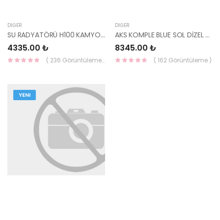
DIĞER
DIĞER
SU RADYATÖRÜ H100 KAMYONET 04- 25310-4F400-YS
AKS KOMPLE BLUE SOL DİZEL OTOMATİK 49500-1R300-YS
4335.00 ₺
8345.00 ₺
( 236 Görüntüleme )
( 162 Görüntüleme )
YENI