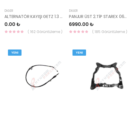
DIĞER
DIĞER
ALTERNATÖR KAYIŞI GETZ 1.3 4PK0900 0-DAYCO
PANJUR ÜST 2.TİP STAREX 06> 86565-4A511-HMC
0.00 ₺
6990.00 ₺
( 162 Görüntüleme )
( 185 Görüntüleme )
YENI
YENI