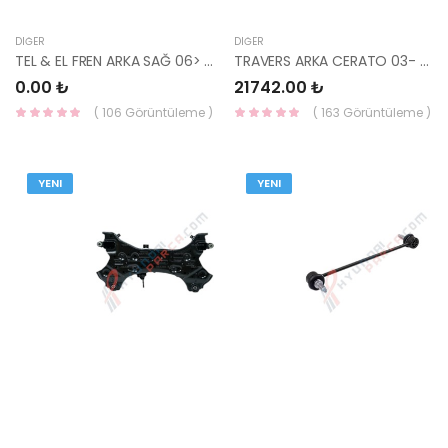
DIĞER
DIĞER
TEL & EL FREN ARKA SAĞ 06> ERA 59770-1G010-
TRAVERS ARKA CERATO 03- 09 62410-2F000-HMC
0.00 ₺
21742.00 ₺
( 106 Görüntüleme )
( 163 Görüntüleme )
YENI
YENI