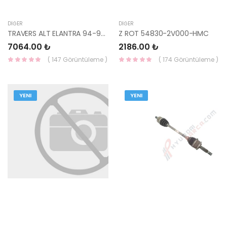
DIĞER
DIĞER
TRAVERS ALT ELANTRA 94-95 21700-28060-HMC
Z ROT 54830-2V000-HMC
7064.00 ₺
2186.00 ₺
( 147 Görüntüleme )
( 174 Görüntüleme )
YENI
YENI