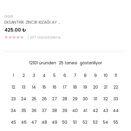
DIĞER
EKSANTRİK ZİNCİR KIZAĞI AY ERA GETZ İ30 İ20 BLUE CEED RİO DİZEL 24386-2A000-İNA
425.00 ₺
( 207 Görüntüleme )
12101 üründen
25 tanesi
gösteriliyor
1
2
3
4
5
6
7
8
9
10
11
12
13
14
15
16
17
18
19
20
21
22
23
24
25
26
27
28
29
30
31
32
33
34
35
36
37
38
39
40
41
42
43
44
45
46
47
48
49
50
51
52
53
54
55