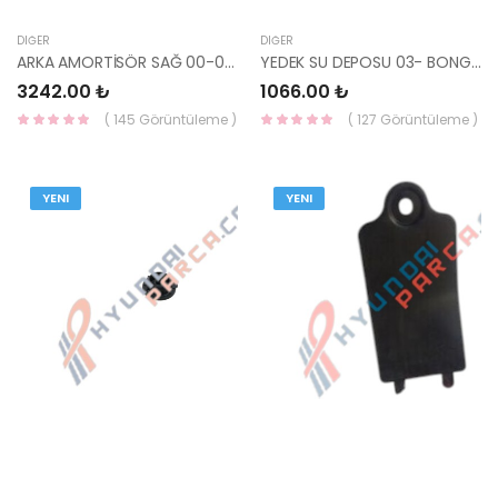
DIĞER
DIĞER
ARKA AMORTİSÖR SAĞ 00-06 ( GENİŞ ÇANAK ) 55360-25100-MANDO
YEDEK SU DEPOSU 03- BONGO 25431-4E012-YS
3242.00 ₺
1066.00 ₺
( 145 Görüntüleme )
( 127 Görüntüleme )
YENI
YENI