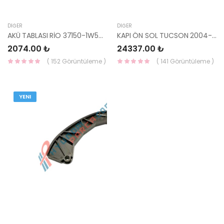
DIĞER
DIĞER
AKÜ TABLASI RİO 37150-1W500-HMC
KAPI ÖN SOL TUCSON 2004-2010 76003-2E000-HMC
2074.00 ₺
24337.00 ₺
( 152 Görüntüleme )
( 141 Görüntüleme )
YENI