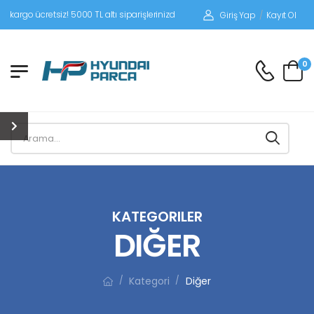
tsiz! 5000 TL altı siparişlerinizde siparişleriniz alıcı ödemeli gönderilir.
Giriş Yap
/
Kayıt Ol
0
KATEGORILER
DIĞER
Kategori
Diğer
/
/