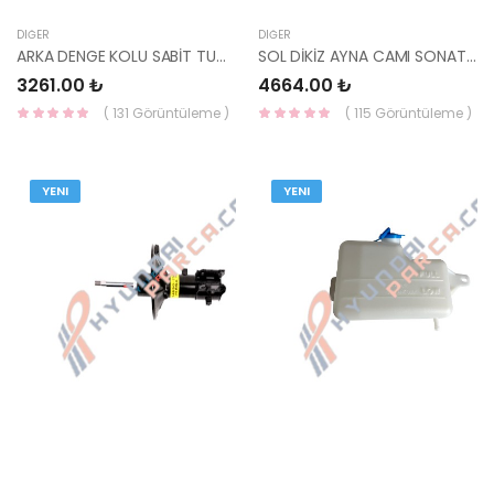
DIĞER
DIĞER
ARKA DENGE KOLU SABİT TUCSON 04- SPORTAGE 55220-2E500-HMC
SOL DİKİZ AYNA CAMI SONATA 87611-3K450-HMC
3261.00 ₺
4664.00 ₺
( 131 Görüntüleme )
( 115 Görüntüleme )
YENI
YENI