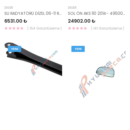
DIĞER
DIĞER
SU RADYATÖRÜ DİZEL 06-11 RİO 25310-1G350-YS
SOL ÖN AKS İ10 2014- 49500-B9500-HMC
6531.00 ₺
24902.00 ₺
( 154 Görüntüleme )
( 141 Görüntüleme )
YENI
YENI