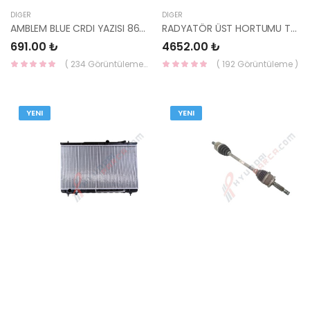
DIĞER
DIĞER
AMBLEM BLUE CRDI YAZISI 86316-1R400-HMC
RADYATÖR ÜST HORTUMU TUCSON 2015- 25414-D7700-HMC
691.00 ₺
4652.00 ₺
( 234 Görüntüleme )
( 192 Görüntüleme )
YENI
YENI