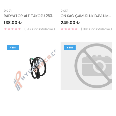
DIĞER
DIĞER
RADYATÖR ALT TAKOZU 25336-2B000-HMC
ÖN SAĞ ÇAMURLUK DAVLUMBAZ KAPAĞI RİO 86818-1W010-HMC
138.00 ₺
249.00 ₺
( 147 Görüntüleme )
( 180 Görüntüleme )
YENI
YENI