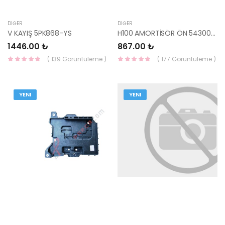
DIĞER
DIĞER
V KAYIŞ 5PK868-YS
H100 AMORTİSÖR ÖN 54300-43160-MONROE
1446.00 ₺
867.00 ₺
( 139 Görüntüleme )
( 177 Görüntüleme )
YENI
YENI