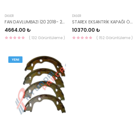
DIĞER
DIĞER
FAN DAVLUMBAZI İ20 2018- 25350-C8450-HMC
STAREX EKSANTRİK KAPAĞI ÖN ALT 140HP CRDI / SORENTO / KMY 08-11 21350-4A700-HMC
4664.00 ₺
10370.00 ₺
( 132 Görüntüleme )
( 152 Görüntüleme )
YENI