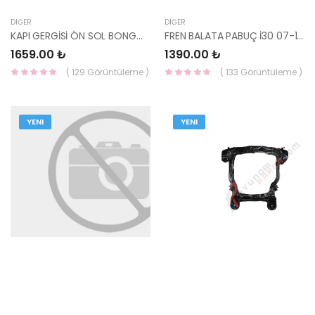
DIĞER
DIĞER
KAPI GERGİSİ ÖN SOL BONGO 79380-4E000-HMC
FREN BALATA PABUÇ İ30 07-11 CEED 08-12 SPORTAGE 08- İX35 10-15 / 58350-1HA00-YS
1659.00 ₺
1390.00 ₺
( 129 Görüntüleme )
( 133 Görüntüleme )
YENI
YENI