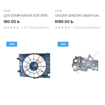
DIĞER
DIĞER
ÇEKİ DEMİR KAPAĞI İX35 86517-2S000-YS
OKSİJEN SENSÖRÜ MİLENYUM/ERA/ADMİRA/CERATO/RİO B 39210-22610-BOSCH
180.00 ₺
6180.00 ₺
( 127 Görüntüleme )
( 124 Görüntüleme )
YENI
YENI