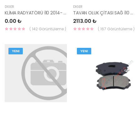
DIĞER
DIĞER
KLİMA RADYATÖRÜ İ10 2014- 97606-B9100-HMC
TAVAN OLUK ÇİTASI SAĞ İ10 87241-0X000-HMC
0.00 ₺
2113.00 ₺
( 142 Görüntüleme )
( 167 Görüntüleme )
YENI
YENI