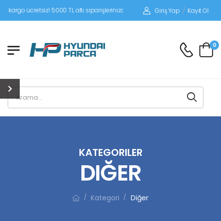
etsiz! 5000 TL altı siparişlerinizde siparişleriniz alıcı ödemeli gönderilir.
Giriş Yap
/
Kayıt Ol
0
KATEGORILER
DIĞER
Kategori
Diğer
/
/