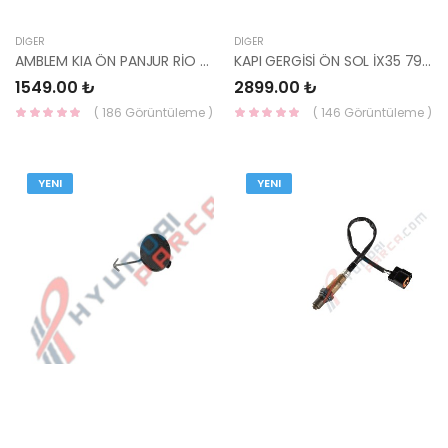
DIĞER
DIĞER
AMBLEM KIA ÖN PANJUR RİO 2015- 86320-1W150-HMC
KAPI GERGİSİ ÖN SOL İX35 79380-2Y000-HMC
1549.00 ₺
2899.00 ₺
( 186 Görüntüleme )
( 146 Görüntüleme )
YENI
YENI