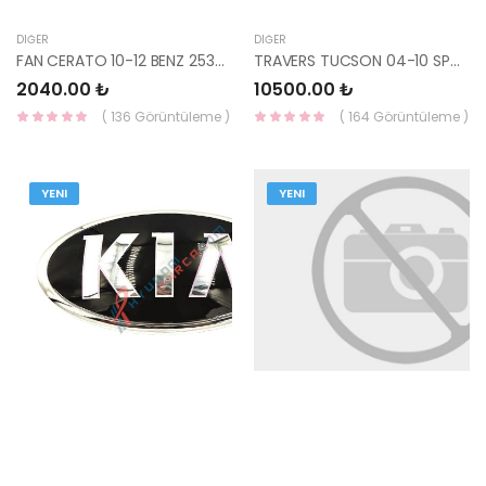
DIĞER
DIĞER
FAN CERATO 10-12 BENZ 25380-1M050-YS
TRAVERS TUCSON 04-10 SPORTAGE 05-10 ÖN 62405-2E000-YS
2040.00 ₺
10500.00 ₺
( 136 Görüntüleme )
( 164 Görüntüleme )
YENI
YENI