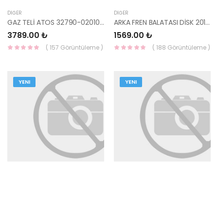
DIĞER
DIĞER
GAZ TELİ ATOS 32790-02010-HMC
ARKA FREN BALATASI DİSK 2016- ELANTRA 58302-F2A30-YS
3789.00 ₺
1569.00 ₺
( 157 Görüntüleme )
( 188 Görüntüleme )
YENI
YENI