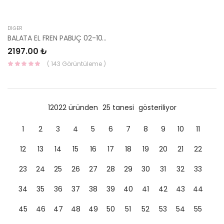
DIĞER
BALATA EL FREN PABUÇ 02-10 SORENTO 58350-3ED00-YS
2197.00 ₺
( 143 Görüntüleme )
12022 üründen
25 tanesi
gösteriliyor
1
2
3
4
5
6
7
8
9
10
11
12
13
14
15
16
17
18
19
20
21
22
23
24
25
26
27
28
29
30
31
32
33
34
35
36
37
38
39
40
41
42
43
44
45
46
47
48
49
50
51
52
53
54
55