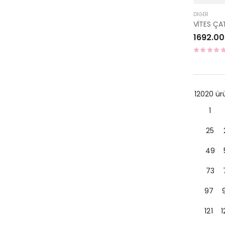
DIĞER
1692.00
12020 ü
1
25
49
73
97
121
1