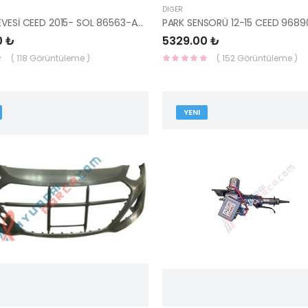
DIĞER
SİS ÇERÇEVESİ CEED 2015- SOL 86563-A2600-HMC
0 ₺
5329.00 ₺
( 118 Görüntüleme )
( 152 Görüntüleme )
YENI