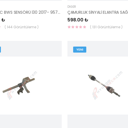
DIĞER
ULRASONIC BWS SENSÖRÜ İ30 2017- 95720-G3000-HMC
 ₺
598.00 ₺
( 144 Görüntüleme )
( 131 Görüntüleme )
YENI