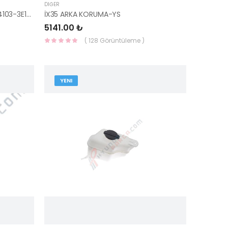
DIĞER
ÖN PANEL ÜST SACI SORENTO 64103-3E100-HMC
İX35 ARKA KORUMA-YS
5141.00 ₺
( 128 Görüntüleme )
YENI