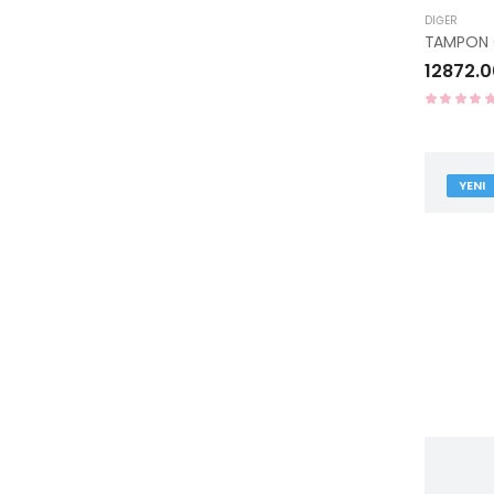
DIĞER
TAMPON Ö
12872.0
YENI