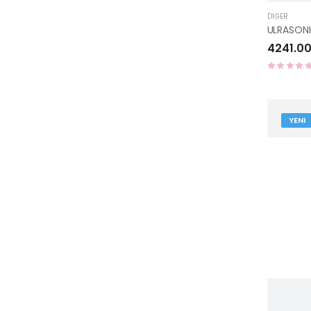
DIĞER
4241.00
YENI