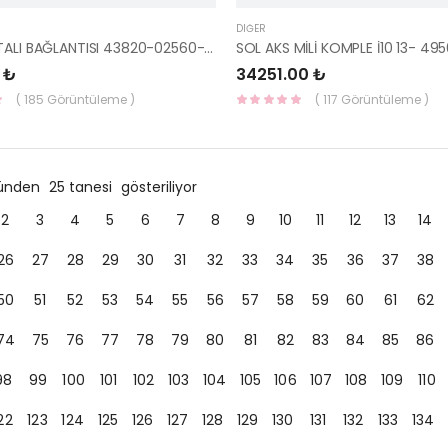
DIĞER
VİTES ÇATALI BAĞLANTISI 43820-02560-HMC
 ₺
34251.00 ₺
( 185 Görüntüleme )
( 117 Görüntüleme )
ründen
25 tanesi
gösteriliyor
2
3
4
5
6
7
8
9
10
11
12
13
14
26
27
28
29
30
31
32
33
34
35
36
37
38
50
51
52
53
54
55
56
57
58
59
60
61
62
74
75
76
77
78
79
80
81
82
83
84
85
86
98
99
100
101
102
103
104
105
106
107
108
109
110
22
123
124
125
126
127
128
129
130
131
132
133
134