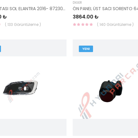
DIĞER
TAVAN ÇITASI SOL ELANTRA 2016- 87230-F2000-HMC
0 ₺
3864.00 ₺
( 133 Görüntüleme )
( 140 Görüntüleme )
YENI