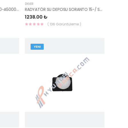
DIĞER
PARK SENSORÜ 12-15 CEED 96890-A5000AA1-HMC
RADYATÖR SU DEPOSU SORANTO 15-/ SANTAFE 12-/ 25430-2W000-HMC
1238.00 ₺
( 136 Görüntüleme )
YENI