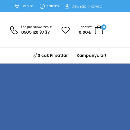
İletişim
Yardım
Giriş Yap
/
Kayıt Ol
İletişim Numaramız:
Sepetim:
0
0505 120 37 37
0.00 ₺
Sıcak Fırsatlar
Kampanyalar!