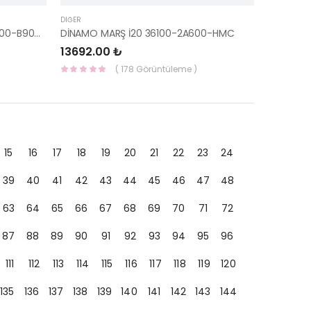
DIĞER
SOL AKS MİLİ KOMPLE İ10 13- 49500-B9000-HMC
DİNAMO MARŞ İ20 36100-2A600-HMC
13692.00 ₺
( 178 Görüntüleme )
15
16
17
18
19
20
21
22
23
24
39
40
41
42
43
44
45
46
47
48
63
64
65
66
67
68
69
70
71
72
87
88
89
90
91
92
93
94
95
96
111
112
113
114
115
116
117
118
119
120
135
136
137
138
139
140
141
142
143
144