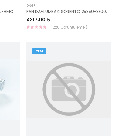
DIĞER
00-HMC
FAN DAVLUMBAZI SORENTO 25350-3E000-HMC
4317.00 ₺
( 220 Görüntüleme )
YENI