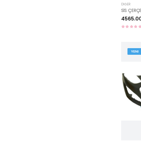
DIĞER
4565.0
YENI