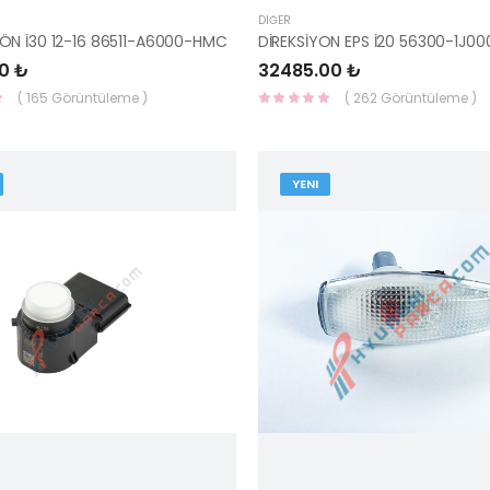
DIĞER
N İ30 12-16 86511-A6000-HMC
DİREKSİYON EPS İ20 56300-1J0
0 ₺
32485.00 ₺
( 165 Görüntüleme )
( 262 Görüntüleme )
YENI