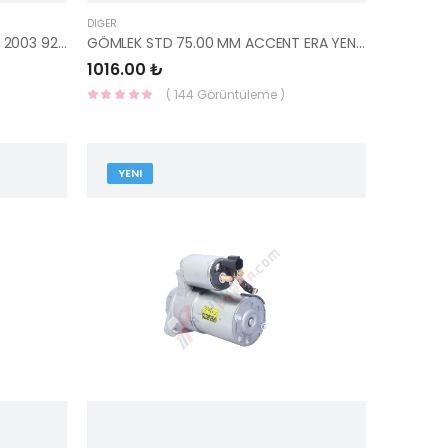
DIĞER
ÇAMURLUK SİNYALİ ELANTRA SAĞ 2003 92304-2D110-HMC
GÖMLEK STD 75.00 MM ACCENT ERA YEN-5716-STD-YENMAK
1016.00 ₺
( 144 Görüntüleme )
YENI