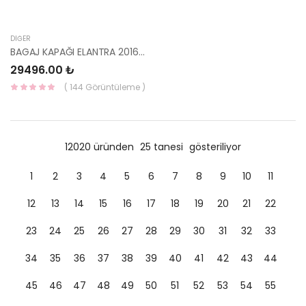
DIĞER
BAGAJ KAPAĞI ELANTRA 2016- 69200-F2060-HMC
29496.00 ₺
( 144 Görüntüleme )
12020 üründen
25 tanesi
gösteriliyor
1
2
3
4
5
6
7
8
9
10
11
12
13
14
15
16
17
18
19
20
21
22
23
24
25
26
27
28
29
30
31
32
33
34
35
36
37
38
39
40
41
42
43
44
45
46
47
48
49
50
51
52
53
54
55