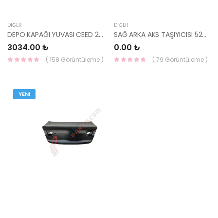
DIĞER
DIĞER
DEPO KAPAĞI YUVASI CEED 2007-2011 69513-1H000-HMC
SAĞ ARKA AKS TAŞIYICISI 52760-2S000-
3034.00 ₺
0.00 ₺
( 158 Görüntüleme )
( 79 Görüntüleme )
YENI