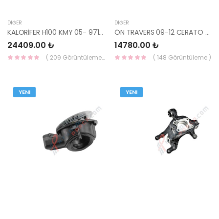
DIĞER
DIĞER
KALORİFER H100 KMY 05- 97100-4F000-HMC
ÖN TRAVERS 09-12 CERATO 62405-1M000-YS
24409.00 ₺
14780.00 ₺
( 209 Görüntüleme )
( 148 Görüntüleme )
YENI
YENI