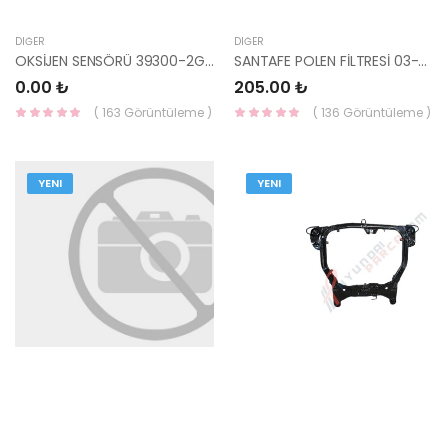
DIĞER
DIĞER
OKSİJEN SENSÖRÜ 39300-2G000-
SANTAFE POLEN FİLTRESİ 03-05/ SONATA 97619-3D000-YS
0.00 ₺
205.00 ₺
( 163 Görüntüleme )
( 136 Görüntüleme )
YENI
YENI