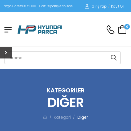
etsiz! 5000 TL altı siparişlerinizde siparişleriniz alıcı ödemeli gönderilir.
Giriş Yap
/
Kayıt Ol
0
KATEGORILER
DIĞER
Kategori
Diğer
/
/