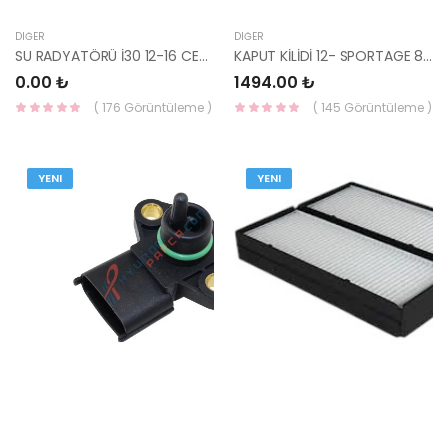
DIĞER
DIĞER
SU RADYATÖRÜ İ30 12-16 CEED SOUL 12- DİZEL 25310-A6150-KALE
KAPUT KİLİDİ 12- SPORTAGE 81130-3W000-HMC
0.00 ₺
1494.00 ₺
( 176 Görüntüleme )
( 145 Görüntüleme )
YENI
YENI