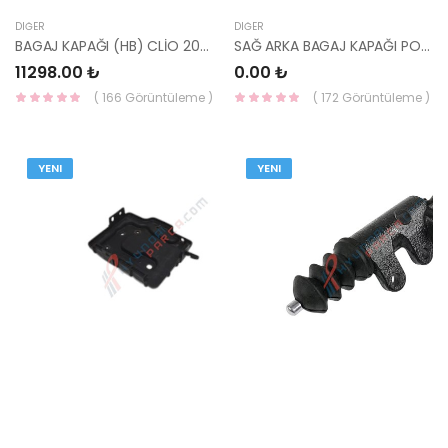
DIĞER
DIĞER
BAGAJ KAPAĞI (HB) CLİO 2001- RN14-03-YS
SAĞ ARKA BAGAJ KAPAĞI PORT 87262-3W500HMC
11298.00 ₺
0.00 ₺
( 166 Görüntüleme )
( 172 Görüntüleme )
YENI
YENI