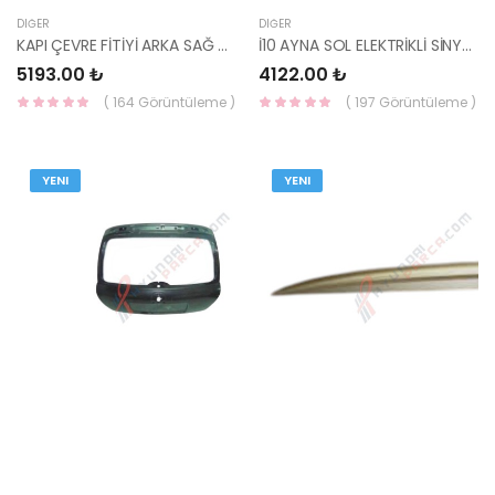
DIĞER
DIĞER
KAPI ÇEVRE FİTİYİ ARKA SAĞ CERATO 2016- 83140-A7000-HMC
İ10 AYNA SOL ELEKTRİKLİ SİNYALSİZ 2014- 87610-B9020-HMC
5193.00 ₺
4122.00 ₺
( 164 Görüntüleme )
( 197 Görüntüleme )
YENI
YENI