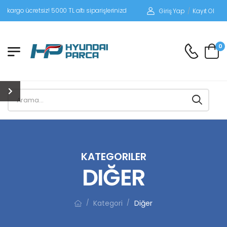
tsiz! 5000 TL altı siparişlerinizde siparişleriniz alıcı ödemeli gönderilir.
Giriş Yap
/
Kayıt Ol
0
KATEGORILER
DIĞER
Kategori
Diğer
/
/