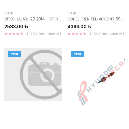
DIĞER
DIĞER
VİTES HALATI İ20 2014- OTO. 46790-C8100-HMC
SOL EL FREN TELİ ACCENT 59760-27301-HMC
2583.00 ₺
4393.00 ₺
( 179 Görüntüleme )
( 162 Görüntüleme )
YENI
YENI