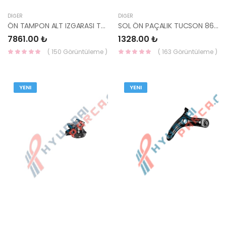
DIĞER
DIĞER
ÖN TAMPON ALT IZGARASI TUCSON 2018- 86561-D7500-HMC
SOL ÖN PAÇALIK TUCSON 86831-2E010-HMC
7861.00 ₺
1328.00 ₺
( 150 Görüntüleme )
( 163 Görüntüleme )
YENI
YENI