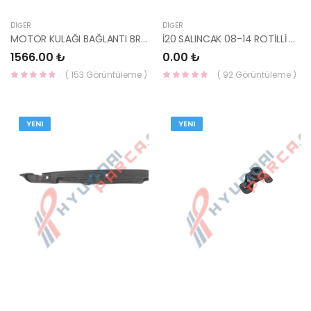
DIĞER
DIĞER
MOTOR KULAĞI BAĞLANTI BRAKETİ İ20 21837-1J300-HMC
İ20 SALINCAK 08-14 ROTİLLİ BURÇLU SOL-
1566.00 ₺
0.00 ₺
( 153 Görüntüleme )
( 92 Görüntüleme )
YENI
YENI