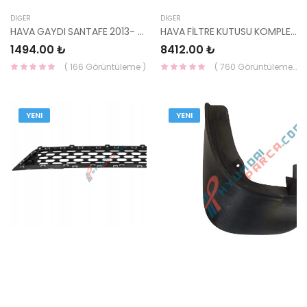
DIĞER
DIĞER
HAVA GAYDI SANTAFE 2013- 29134-2W000-HMC
HAVA FİLTRE KUTUSU KOMPLE İ20 BENZİNLİ 28110-C8200-HMC
1494.00 ₺
8412.00 ₺
( 166 Görüntüleme )
( 760 Görüntüleme )
YENI
YENI