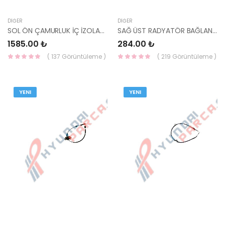
DIĞER
DIĞER
SOL ÖN ÇAMURLUK İÇ İZOLASYONU RİO 2015- 84116-H8000-HMC
SAĞ ÜST RADYATÖR BAĞLANTI TAKOZU GETZ 25333-1C400-HMC
1585.00 ₺
284.00 ₺
( 137 Görüntüleme )
( 219 Görüntüleme )
YENI
YENI