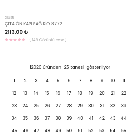
DIĞER
ÇITA ÖN KAPI SAĞ RİO 87722-1G010 05-11-HMC
2113.00 ₺
( 148 Görüntüleme )
12020 üründen
25 tanesi
gösteriliyor
1
2
3
4
5
6
7
8
9
10
11
12
13
14
15
16
17
18
19
20
21
22
23
24
25
26
27
28
29
30
31
32
33
34
35
36
37
38
39
40
41
42
43
44
45
46
47
48
49
50
51
52
53
54
55