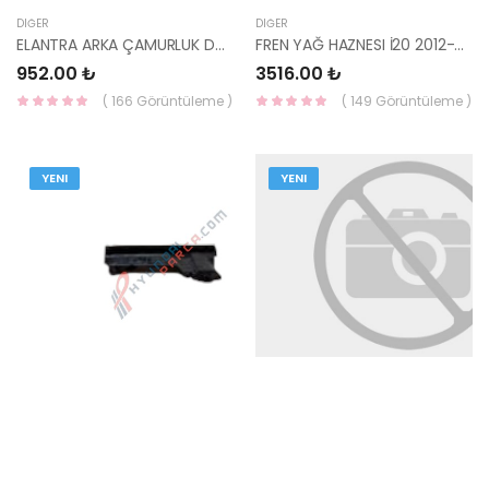
DIĞER
DIĞER
ELANTRA ARKA ÇAMURLUK DAVLUMBAZI SAĞ 2016- 86822-F2000-HMC
FREN YAĞ HAZNESI İ20 2012-2014 58511-1J500-HMC
952.00 ₺
3516.00 ₺
( 166 Görüntüleme )
( 149 Görüntüleme )
YENI
YENI