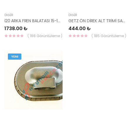
DIĞER
DIĞER
İ20 ARKA FREN BALATASI 15-18 58302-C8A30-YS
GETZ ÖN DİREK ALT TRİMİ SAĞ 2004- 85824-1C000BJ-HMC
1738.00 ₺
444.00 ₺
( 188 Görüntüleme )
( 185 Görüntüleme )
YENI