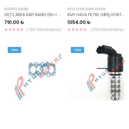
KAPORTA GRUBU
HAVA FİLTRE KABİN AKSAMI
GETZ ARKA KAPI BANDI 06=> SOL 87731-1C500CA-HMC
KMY HAVA FİLTRE GİRİŞ HORTUMU 05=> 28139-4F000-HMC
791.00 ₺
1054.00 ₺
( 195 Görüntüleme )
( 276 Görüntüleme )
YENI
YENI