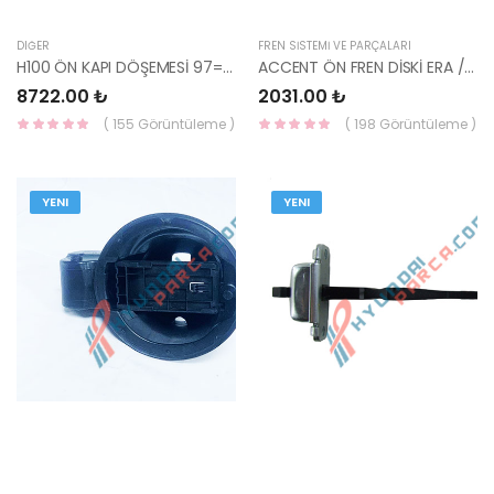
DIĞER
FREN SİSTEMİ VE PARÇALARI
H100 ÖN KAPI DÖŞEMESİ 97=> SOL 82301-43310AQ-HMC
ACCENT ÖN FREN DİSKİ ERA /RIO 06-12 /İ20 08-11/ 256-4 mm TEK 51712-1G000-KORE
8722.00 ₺
2031.00 ₺
( 155 Görüntüleme )
( 198 Görüntüleme )
YENI
YENI