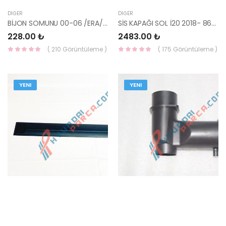
DIĞER
DIĞER
BİJON SOMUNU 00-06 /ERA/GETZ/İ20/İ30/TUCSON (KAPALI FİBERLİ) 52950-24000-YS
SİS KAPAĞI SOL İ20 2018- 86563-C8AA0-HMC
228.00 ₺
2483.00 ₺
( 210 Görüntüleme )
( 175 Görüntüleme )
YENI
YENI