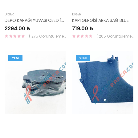
DIĞER
DIĞER
DEPO KAPAĞI YUVASI CEED 12-15 81595-A2000-HMC
KAPI GERGİSİ ARKA SAĞ BLUE 79490-0U000-HMC
2294.00 ₺
719.00 ₺
( 275 Görüntüleme )
( 205 Görüntüleme )
YENI
YENI