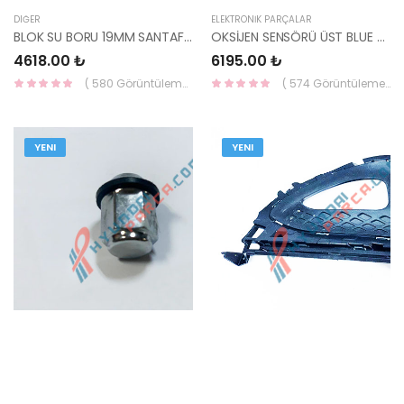
DIĞER
ELEKTRONİK PARÇALAR
BLOK SU BORU 19MM SANTAFE/TUCSON/SPORTAGE 25620-27000-YS
OKSİJEN SENSÖRÜ ÜST BLUE / ELANTRA / İ20 / İ30 DİZEL 39350-2A640-HMC
4618.00 ₺
6195.00 ₺
( 580 Görüntüleme )
( 574 Görüntüleme )
YENI
YENI