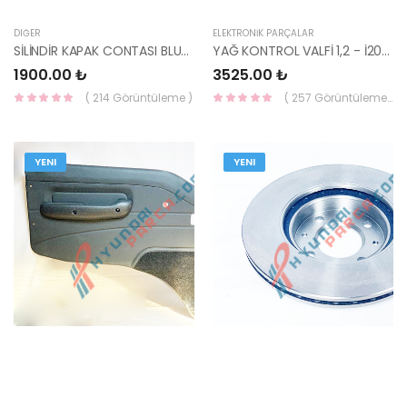
DIĞER
ELEKTRONİK PARÇALAR
SİLİNDİR KAPAK CONTASI BLUE / ELANTRA / İ30 / CERATO DİZEL 22312-2A701-HMC
YAĞ KONTROL VALFİ 1,2 - İ20 / 12- 24375-03010-HMC
1900.00 ₺
3525.00 ₺
( 214 Görüntüleme )
( 257 Görüntüleme )
YENI
YENI