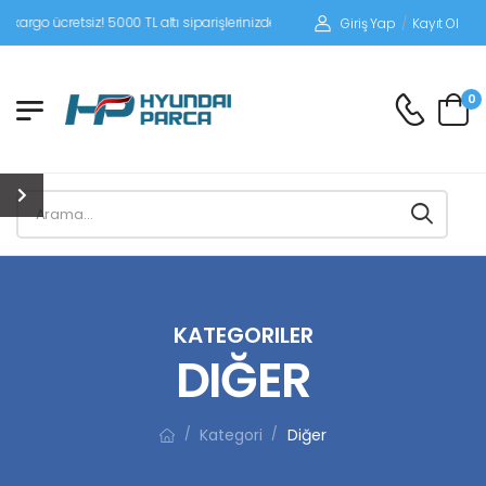
iz! 5000 TL altı siparişlerinizde siparişleriniz alıcı ödemeli gönderilir.
Giriş Yap
/
Kayıt Ol
0
KATEGORILER
DIĞER
Kategori
Diğer
/
/