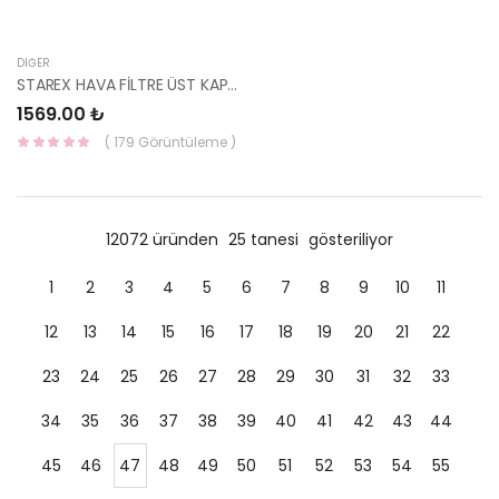
DIĞER
STAREX HAVA FİLTRE ÜST KAPAK 140HP CRDI 28111-4A600-HMC
1569.00 ₺
( 179 Görüntüleme )
12072 üründen
25 tanesi
gösteriliyor
1
2
3
4
5
6
7
8
9
10
11
12
13
14
15
16
17
18
19
20
21
22
23
24
25
26
27
28
29
30
31
32
33
34
35
36
37
38
39
40
41
42
43
44
45
46
47
48
49
50
51
52
53
54
55