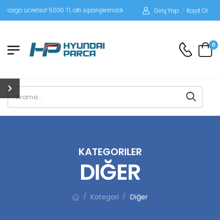
siz! 5000 TL altı siparişlerinizde siparişleriniz alıcı ödemeli gönderilir.
Giriş Yap
/
Kayıt Ol
0
KATEGORILER
DIĞER
Kategori
Diğer
/
/