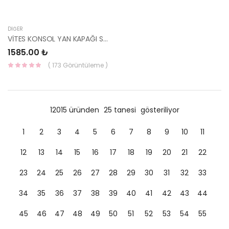
DIĞER
VİTES KONSOL YAN KAPAĞI SAĞ ERA 84690-1E000WK-HMC
1585.00 ₺
( 173 Görüntüleme )
12015 üründen
25 tanesi
gösteriliyor
1
2
3
4
5
6
7
8
9
10
11
12
13
14
15
16
17
18
19
20
21
22
23
24
25
26
27
28
29
30
31
32
33
34
35
36
37
38
39
40
41
42
43
44
45
46
47
48
49
50
51
52
53
54
55