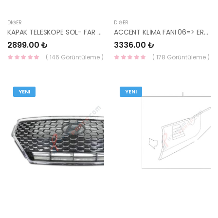
DIĞER
DIĞER
KAPAK TELESKOPE SOL- FAR SPORTAGE 15- 98681-F1000-HMC
ACCENT KLİMA FANI 06=> ERA 97730-1E000-HMC
2899.00 ₺
3336.00 ₺
( 146 Görüntüleme )
( 178 Görüntüleme )
YENI
YENI