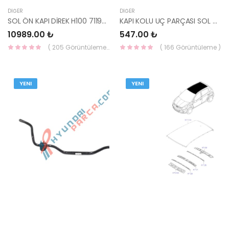
DIĞER
DIĞER
SOL ÖN KAPI DİREK H100 71190-43801-HMC
KAPI KOLU UÇ PARÇASI SOL ARKA ELANTRA 2011-2015 83652-3X020-HMC
10989.00 ₺
547.00 ₺
( 205 Görüntüleme )
( 166 Görüntüleme )
YENI
YENI