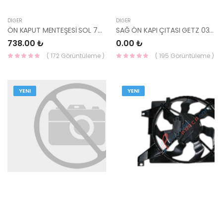
DIĞER
DIĞER
ÖN KAPUT MENTEŞESİ SOL 79110-07000-HMC
SAĞ ÖN KAPI ÇITASI GETZ 03-06 87722-1C000-YS
738.00 ₺
0.00 ₺
( 172 Görüntüleme )
( 195 Görüntüleme )
YENI
YENI