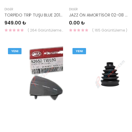
DIĞER
DIĞER
TORPİDO TRİP TUŞU BLUE 2011- 93510-1R000RY-HMC
JAZZ ÖN AMORTİSÖR 02-08 GAZLI SOL 51602-SAA-E92-YS
949.00 ₺
0.00 ₺
( 264 Görüntüleme )
( 165 Görüntüleme )
YENI
YENI