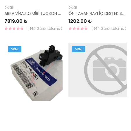
DIĞER
DIĞER
ARKA VİRAJ DEMİRİ TUCSON 2016- 55510-D3120-HMC
ÖN TAVAN RAYI İÇ DESTEK SACI 67121-4P060-HMC
7819.00 ₺
1202.00 ₺
( 146 Görüntüleme )
( 144 Görüntüleme )
YENI
YENI