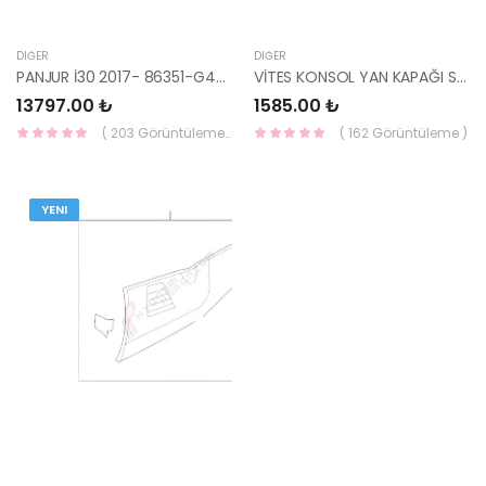
DIĞER
DIĞER
PANJUR İ30 2017- 86351-G4010-HMC
VİTES KONSOL YAN KAPAĞI SOL 84680-1E000WK-HMC
13797.00 ₺
1585.00 ₺
( 203 Görüntüleme )
( 162 Görüntüleme )
YENI