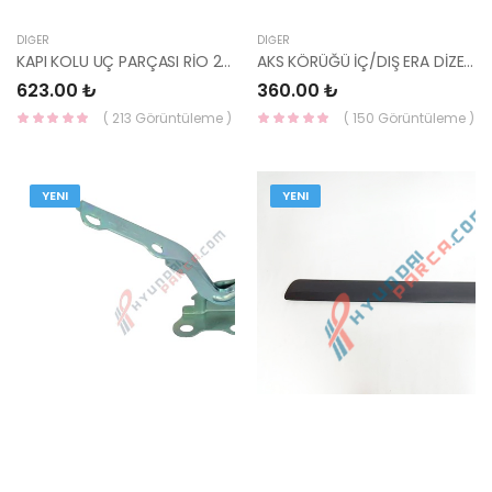
DIĞER
DIĞER
KAPI KOLU UÇ PARÇASI RİO 2012- SAĞ 82652-1W030-HMC
AKS KÖRÜĞÜ İÇ/DIŞ ERA DİZEL AJO000-50021-YS
623.00 ₺
360.00 ₺
( 213 Görüntüleme )
( 150 Görüntüleme )
YENI
YENI