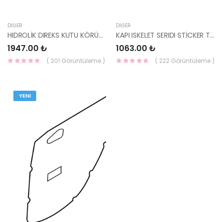
DIĞER
DIĞER
HIDROLİK DIREKS KUTU KÖRÜĞÜ SF06 84852-4F010ES-HMC
KAPI ISKELET SERIDI STİCKER TUCSON SAĞ 86393-D3000-HMC
1947.00 ₺
1063.00 ₺
( 201 Görüntüleme )
( 222 Görüntüleme )
YENI