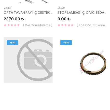
DIĞER
DIĞER
ORTA TAVAN RAYI İÇ DESTEK SACI İ20 2009-2014 67134-1J000-HMC
STOP LAMBASI İÇ CIVIC SEDAN 06-08 SAĞ DPO-217-1978R-AE-DEPO
2370.00 ₺
0.00 ₺
( 154 Görüntüleme )
( 204 Görüntüleme )
YENI
YENI