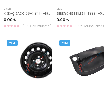
DIĞER
DIĞER
KISKAÇ (ACC 06-) 81174-1G000-HMC
SENKRONİZE BİLEZİK 43384-02500-HMC
0.00 ₺
0.00 ₺
( 199 Görüntüleme )
( 192 Görüntüleme )
YENI
YENI