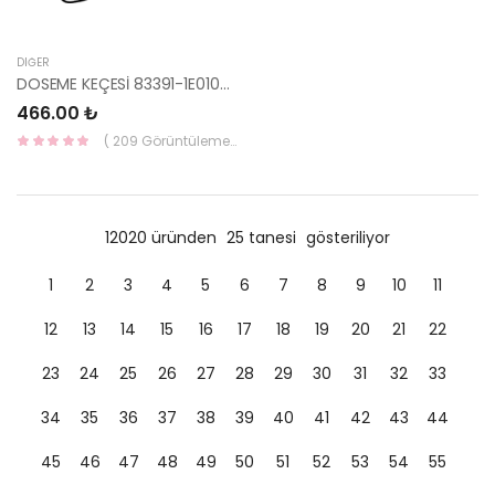
DIĞER
DOSEME KEÇESİ 83391-1E010-HMC
466.00 ₺
( 209 Görüntüleme )
12020 üründen
25 tanesi
gösteriliyor
1
2
3
4
5
6
7
8
9
10
11
12
13
14
15
16
17
18
19
20
21
22
23
24
25
26
27
28
29
30
31
32
33
34
35
36
37
38
39
40
41
42
43
44
45
46
47
48
49
50
51
52
53
54
55