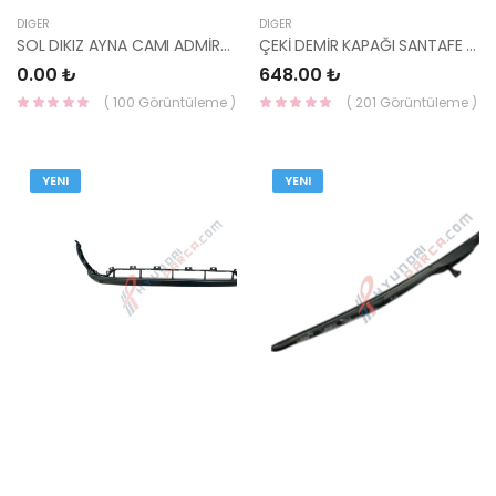
DIĞER
DIĞER
SOL DIKIZ AYNA CAMI ADMİRA-
ÇEKİ DEMİR KAPAĞI SANTAFE 86667-2W000-HMC
0.00 ₺
648.00 ₺
( 100 Görüntüleme )
( 201 Görüntüleme )
YENI
YENI