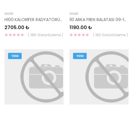
DIĞER
DIĞER
H100 KALORİFER RADYATÖRÜ KLİMALI 97211-43030-YS
İ10 ARKA FREN BALATASI 09-12 / PICANTO 06-12 ( DİSK ) MP1189-YS
2705.00 ₺
1190.00 ₺
( 186 Görüntüleme )
( 183 Görüntüleme )
YENI
YENI