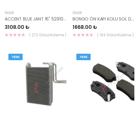
DIĞER
DIĞER
ACCENT BLUE JANT 16" 52910-1R000-HCC
BONGO ÖN KAPI KOLU SOL DIŞ 2004=> KORE 82650-4E000-KORE
3108.00 ₺
1668.00 ₺
( 272 Görüntüleme )
( 163 Görüntüleme )
YENI
YENI