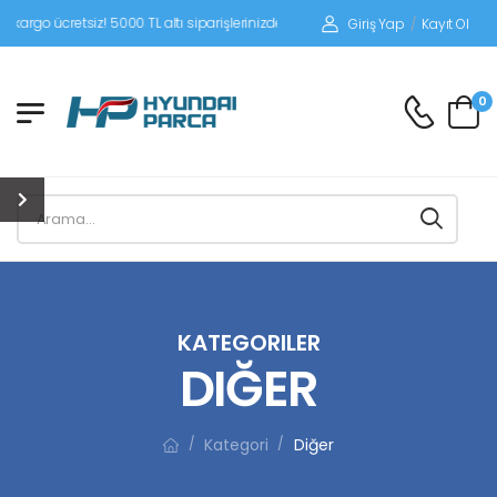
tsiz! 5000 TL altı siparişlerinizde siparişleriniz alıcı ödemeli gönderilir.
Giriş Yap
/
Kayıt Ol
0
KATEGORILER
DIĞER
Kategori
Diğer
/
/