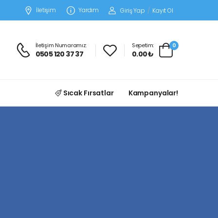
İletişim
Yardım
Giriş Yap
/
Kayıt Ol
İletişim Numaramız:
Sepetim:
0
0505 120 37 37
0.00 ₺
Sıcak Fırsatlar
Kampanyalar!