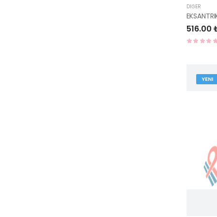
DIĞER
516.00 
YENI