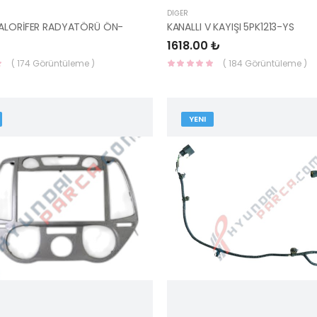
DIĞER
ALORİFER RADYATÖRÜ ÖN-
KANALLI V KAYIŞI 5PK1213-YS
1618.00 ₺
( 174 Görüntüleme )
( 184 Görüntüleme )
YENI