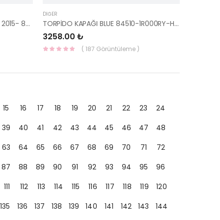
DIĞER
SAĞ ÖN KOSE ÇİTASI (TUCSON) 2015- 86190-D7000-HMC
TORPİDO KAPAĞI BLUE 84510-1R000RY-HMC
3258.00 ₺
( 187 Görüntüleme )
15
16
17
18
19
20
21
22
23
24
39
40
41
42
43
44
45
46
47
48
63
64
65
66
67
68
69
70
71
72
87
88
89
90
91
92
93
94
95
96
111
112
113
114
115
116
117
118
119
120
135
136
137
138
139
140
141
142
143
144