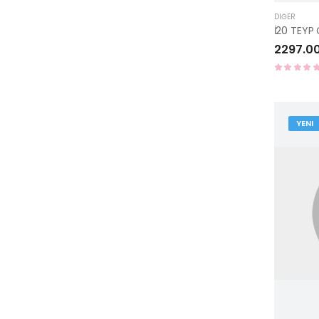
DIĞER
2297.0
YENI