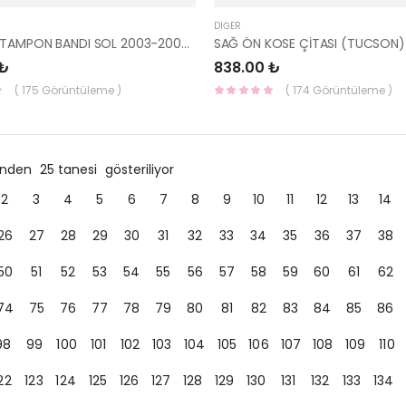
DIĞER
GETZ ÖN TAMPON BANDI SOL 2003-2005 86523-1C000-HMC
 ₺
838.00 ₺
( 175 Görüntüleme )
( 174 Görüntüleme )
ründen
25 tanesi
gösteriliyor
2
3
4
5
6
7
8
9
10
11
12
13
14
26
27
28
29
30
31
32
33
34
35
36
37
38
50
51
52
53
54
55
56
57
58
59
60
61
62
74
75
76
77
78
79
80
81
82
83
84
85
86
98
99
100
101
102
103
104
105
106
107
108
109
110
22
123
124
125
126
127
128
129
130
131
132
133
134