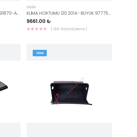
DIĞER
PARK SENSOR TESİSAT İ30 2012- 91870-A6010-HMC
KLİMA HORTUMU İ20 2014- BÜYÜK 97775-C8130-HMC
9661.00 ₺
( 166 Görüntüleme )
YENI