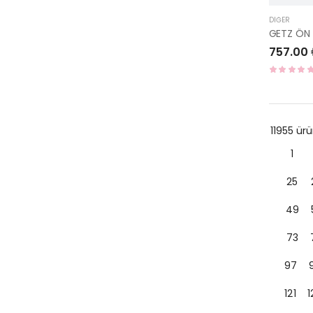
DIĞER
757.00
11955 ü
1
25
49
73
97
121
1