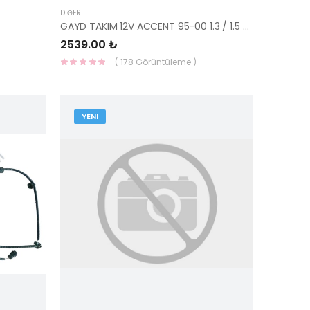
DIĞER
GAYD TAKIM 12V ACCENT 95-00 1.3 / 1.5 GNS-G0479-G0483-GÜNEŞ
2539.00 ₺
( 178 Görüntüleme )
YENI