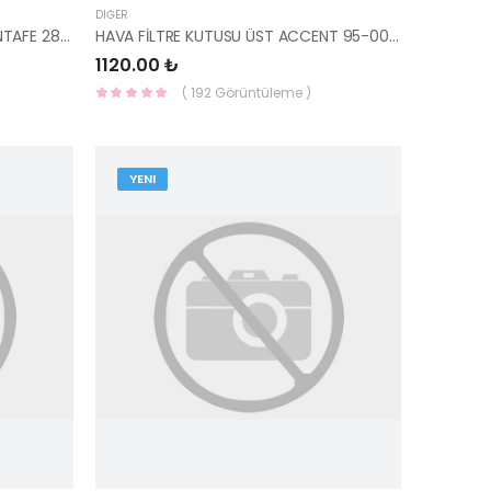
DIĞER
HAVA FİLTRE GİRİŞ HORTUMU SANTAFE 28138-2B200-HMC
HAVA FİLTRE KUTUSU ÜST ACCENT 95-00 28111-22301-HMC
1120.00 ₺
( 192 Görüntüleme )
YENI