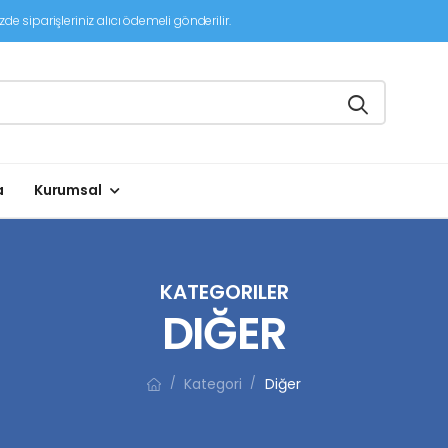
de siparişleriniz alıcı ödemeli gönderilir.
a
Kurumsal
KATEGORILER
DIĞER
Kategori
Diğer
/
/