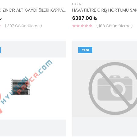
DIĞER
EKSANTRIK ZINCIR ALT GAYDI 6ILERI KAPPA BLUE 24431-03100-MOBIS
₺
6387.00 ₺
( 307 Görüntüleme )
( 188 Görüntüleme )
YENI