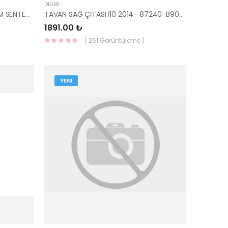
DIĞER
MOTOR YAĞI 5 LİTRE 5W-30 TAM SENTETİK-
TAVAN SAĞ ÇİTASI İ10 2014- 87240-B9000-HMC
1891.00 ₺
( 251 Görüntüleme )
YENI