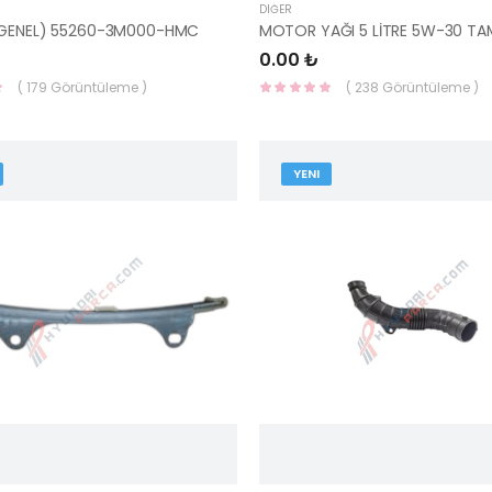
DIĞER
(GENEL) 55260-3M000-HMC
0.00 ₺
( 179 Görüntüleme )
( 238 Görüntüleme )
YENI