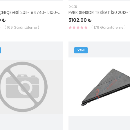
DIĞER
İ20 TEYP ÇERÇEVESİ 2011- 84740-1J100-HMC
0 ₺
5102.00 ₺
( 169 Görüntüleme )
( 179 Görüntüleme )
YENI