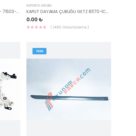
KAPORTA GRUBU
ÇAMURLUK ARKA SOL ELANTRA 11- 71503-3XC00-HMC
KAPUT DAYAMA ÇUBUĞU GETZ 81170-1C000-HMC
0.00 ₺
( 1485 Görüntüleme )
YENI