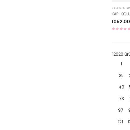
KAPORTA G
1052.00
12020 ü
1
25
49
73
97
121
1