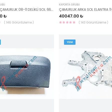
RUBU
KAPORTA GRUBU
CEED ÖN ÇAMURLUK 08-11 DELİKLİ SOL 66311-1H010-HMC
0 ₺
40047.00 ₺
( 146 Görüntüleme )
( 143 Görüntüleme )
YENI