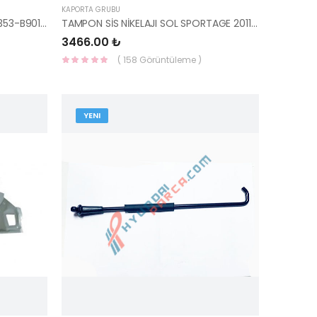
KAPORTA GRUBU
PANEL ÜST BAKALİTİ İ10 2014- 86353-B9010-HMC
TAMPON SİS NİKELAJI SOL SPORTAGE 2011- 86581-3U010-HMC
3466.00 ₺
( 158 Görüntüleme )
YENI