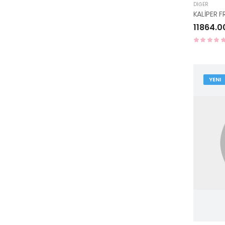
DIĞER
11864.0
YENI