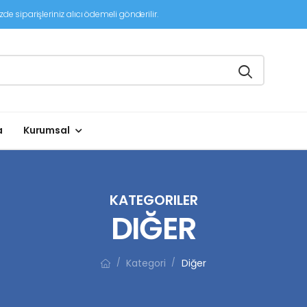
de siparişleriniz alıcı ödemeli gönderilir.
a
Kurumsal
KATEGORILER
DIĞER
Kategori
Diğer
/
/