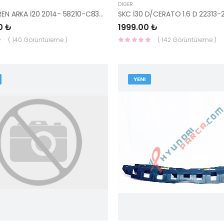
DIĞER
KALİPER FREN ARKA İ20 2014- 58210-C8300-HMC
0 ₺
1999.00 ₺
( 140 Görüntüleme )
( 142 Görüntüleme )
YENI