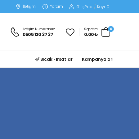
İletişim
Yardım
Giriş Yap
/
Kayıt Ol
İletişim Numaramız:
Sepetim:
0
0505 120 37 37
0.00 ₺
Sıcak Fırsatlar
Kampanyalar!