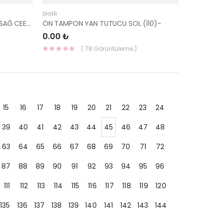
DIĞER
TAMPON BAĞLANTI AYAĞI ARKA SAĞ CEED 2012- 86614-A2000-HMC
ÖN TAMPON YAN TUTUCU SOL (İ10)-
0.00 ₺
( 78 Görüntüleme )
15
16
17
18
19
20
21
22
23
24
39
40
41
42
43
44
45
46
47
48
63
64
65
66
67
68
69
70
71
72
87
88
89
90
91
92
93
94
95
96
111
112
113
114
115
116
117
118
119
120
135
136
137
138
139
140
141
142
143
144