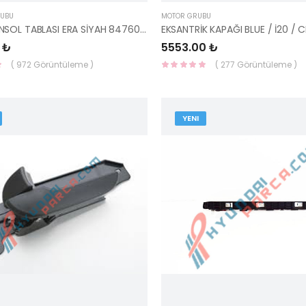
RUBU
MOTOR GRUBU
ORTA KONSOL TABLASI ERA SİYAH 84760-1E300WK-HMC
 ₺
5553.00 ₺
( 972 Görüntüleme )
( 277 Görüntüleme )
YENI