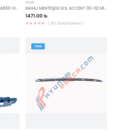
DIĞER
SKC İ30 D/CERATO 1.6 D 22313-2A650-HMC
BAGAJ MENTEŞESİ SOL ACCENT 00-02 MİLENYUM 79210-25000-HMC
1471.00 ₺
( 167 Görüntüleme )
YENI