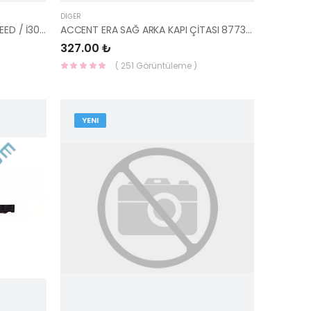
DIĞER
EKSANTRİK KAPAĞI BLUE / İ20 / CEED / İ30 DİZEL 21310-2A300-HMC
ACCENT ERA SAĞ ARKA KAPI ÇİTASI 87732-1E000-YS
327.00 ₺
( 251 Görüntüleme )
YENI