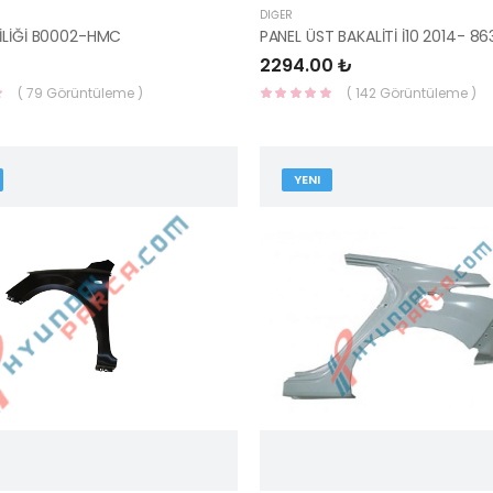
DIĞER
İLİĞİ B0002-HMC
2294.00 ₺
( 79 Görüntüleme )
( 142 Görüntüleme )
YENI