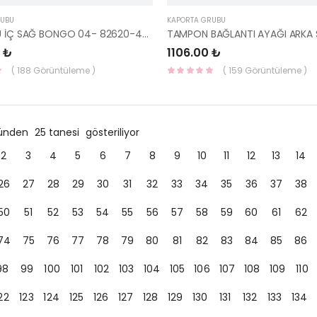
RUBU
KAPORTA GRUBU
KAPI KOLU İÇ SAĞ BONGO 04- 82620-4E000-YS
 ₺
1106.00 ₺
( 188 Görüntüleme )
( 159 Görüntüleme )
ründen
25 tanesi
gösteriliyor
2
3
4
5
6
7
8
9
10
11
12
13
14
26
27
28
29
30
31
32
33
34
35
36
37
38
50
51
52
53
54
55
56
57
58
59
60
61
62
74
75
76
77
78
79
80
81
82
83
84
85
86
98
99
100
101
102
103
104
105
106
107
108
109
110
22
123
124
125
126
127
128
129
130
131
132
133
134