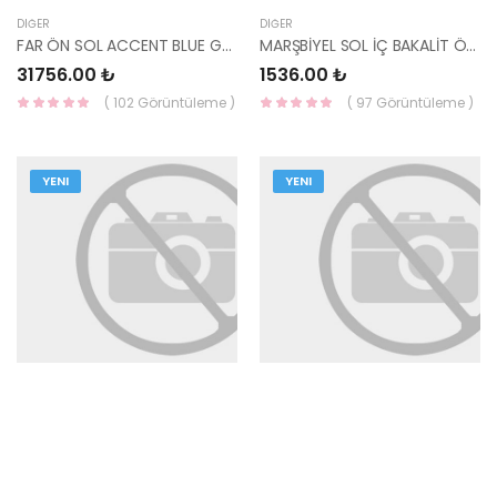
DIĞER
DIĞER
FAR ÖN SOL ACCENT BLUE GRİ KAŞLI 17- 92101-1R745-MOBIS
MARŞBİYEL SOL İÇ BAKALİT ÖN İ20 2021- 85823-Q0050NNB
31756.00 ₺
1536.00 ₺
( 102 Görüntüleme )
( 97 Görüntüleme )
YENI
YENI