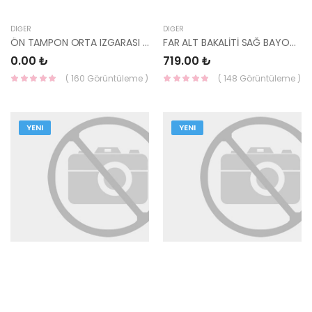
DIĞER
DIĞER
ÖN TAMPON ORTA IZGARASI TUCSON 2024- ELİTE 86530-N7GA0CA-MOBIS
FAR ALT BAKALİTİ SAĞ BAYON 2024- STYLE 865C2-Q0BB0-MOBIS-S
0.00 ₺
719.00 ₺
( 160 Görüntüleme )
( 148 Görüntüleme )
YENI
YENI