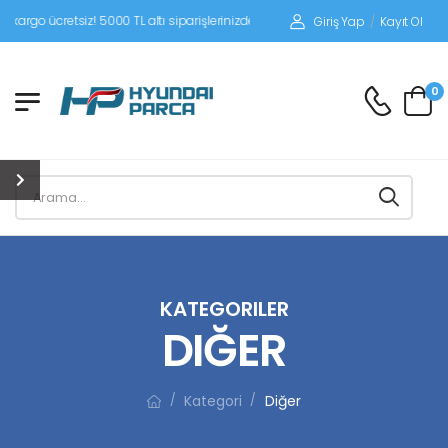
tsiz! 5000 TL altı siparişlerinizde siparişleriniz alıcı ödemeli gönderilir.
Giriş Yap
/
Kayıt Ol
0
KATEGORILER
DIĞER
Kategori
Diğer
/
/