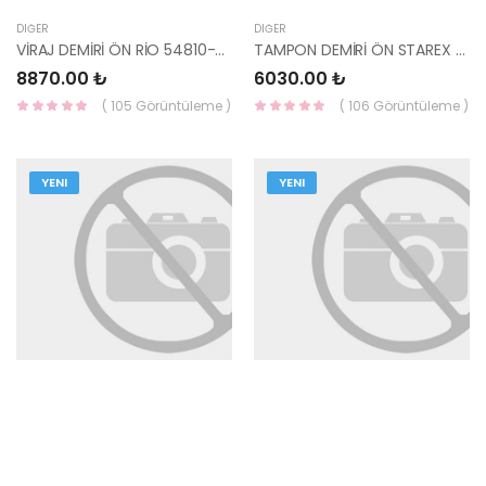
DIĞER
DIĞER
VİRAJ DEMİRİ ÖN RİO 54810-H8000-HMC
TAMPON DEMİRİ ÖN STAREX KMY LİBERO 86530-47000-HMC
8870.00 ₺
6030.00 ₺
( 105 Görüntüleme )
( 106 Görüntüleme )
YENI
YENI