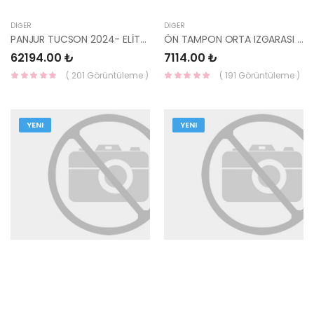
DIĞER
DIĞER
PANJUR TUCSON 2024- ELİTE 86350-N7HA0TRC-MOBIS
ÖN TAMPON ORTA IZGARASI TUCSON 2024- ELİTE PLUS 86530-N7GB0CA-MOBIS
62194.00 ₺
7114.00 ₺
( 201 Görüntüleme )
( 191 Görüntüleme )
YENI
YENI