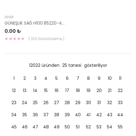
DIĞER
GÜNEŞLİK SAĞ H100 85220-43722AR-HMC
0.00 ₺
( 103 Görüntüleme )
12022 üründen
25 tanesi
gösteriliyor
1
2
3
4
5
6
7
8
9
10
11
12
13
14
15
16
17
18
19
20
21
22
23
24
25
26
27
28
29
30
31
32
33
34
35
36
37
38
39
40
41
42
43
44
45
46
47
48
49
50
51
52
53
54
55