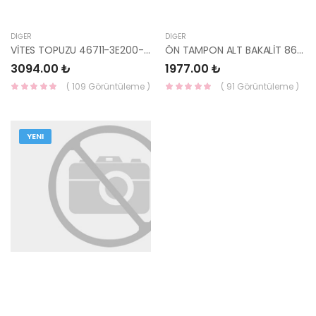
DIĞER
DIĞER
VİTES TOPUZU 46711-3E200-MOBIS
ÖN TAMPON ALT BAKALİT 86591-H8AA0-MOBIS
3094.00 ₺
1977.00 ₺
( 109 Görüntüleme )
( 91 Görüntüleme )
YENI