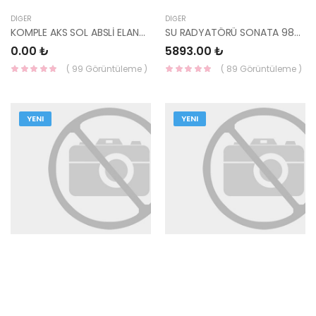
DIĞER
DIĞER
KOMPLE AKS SOL ABSLİ ELANTRA 2001-2003 - 49501-2D012-YS
SU RADYATÖRÜ SONATA 98-00 25310-38060-YS
0.00 ₺
5893.00 ₺
( 99 Görüntüleme )
( 89 Görüntüleme )
YENI
YENI