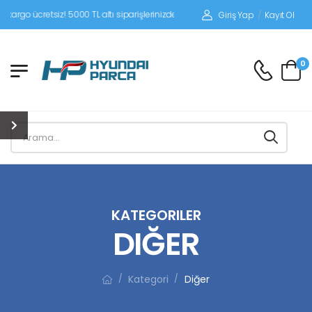
tsiz! 5000 TL altı siparişlerinizde siparişleriniz alıcı ödemeli gönderilir.
Giriş Yap
/
Kayıt Ol
0
KATEGORILER
DIĞER
Kategori
Diğer
/
/