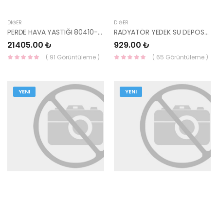
DIĞER
DIĞER
PERDE HAVA YASTIĞI 80410-Q0000-MOBIS
RADYATÖR YEDEK SU DEPOSU İ30 / CEED DİZEL 2007-2012 25431-2H100-KORE
21405.00 ₺
929.00 ₺
( 91 Görüntüleme )
( 65 Görüntüleme )
YENI
YENI