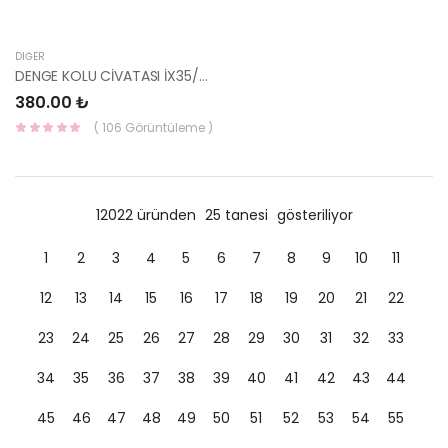
DIĞER
DENGE KOLU CİVATASI İX35/SPORTAGE 54640-3R000-HMC
380.00 ₺
( 106 Görüntüleme )
12022 üründen
25 tanesi
gösteriliyor
1
2
3
4
5
6
7
8
9
10
11
12
13
14
15
16
17
18
19
20
21
22
23
24
25
26
27
28
29
30
31
32
33
34
35
36
37
38
39
40
41
42
43
44
45
46
47
48
49
50
51
52
53
54
55