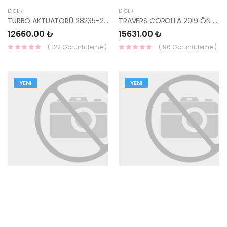
DIĞER
DIĞER
TURBO AKTUATÖRÜ 28235-2A600-HMC
TRAVERS COROLLA 2019 ÖN 51201-02300-YS
12660.00 ₺
15631.00 ₺
( 122 Görüntüleme )
( 96 Görüntüleme )
YENI
YENI