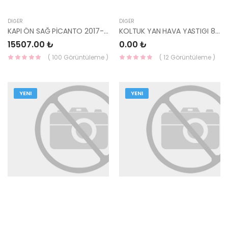
DIĞER
DIĞER
KAPI ÖN SAĞ PİCANTO 2017- 76004-G6000-YS
KOLTUK YAN HAVA YASTIGI 80610-Q0000- MOBIS
15507.00 ₺
0.00 ₺
( 100 Görüntüleme )
( 12 Görüntüleme )
YENI
YENI