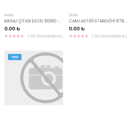
DIĞER
DIĞER
BAGAJ ÇİTASI EXCEL 81280-24000-HMC
CAM LASTİĞİ STAREX/H1 87846-4A000-HMC
0.00 ₺
0.00 ₺
( 105 Görüntüleme )
( 102 Görüntüleme )
YENI