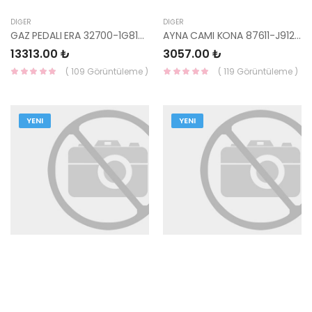
DIĞER
DIĞER
GAZ PEDALI ERA 32700-1G810-MOBIS
AYNA CAMI KONA 87611-J9120-HMC
13313.00 ₺
3057.00 ₺
( 109 Görüntüleme )
( 119 Görüntüleme )
YENI
YENI