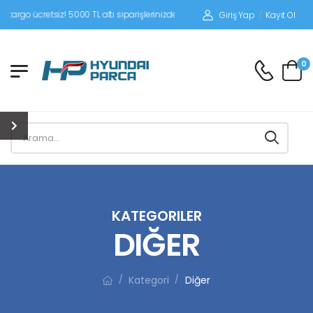
tsiz! 5000 TL altı siparişlerinizde siparişleriniz alıcı ödemeli gönderilir.
Giriş Yap
/
Kayıt Ol
0
KATEGORILER
DIĞER
Kategori
Diğer
/
/