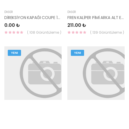
DIĞER
DIĞER
DİREKSİYON KAPAĞI COUPE 1997-2001 84852-27100-HMC
FREN KALİPER PİMİ ARKA ALT ELANTRA 11-/GETZ/İ10/İ20 58222-4D500-KORE
0.00 ₺
211.00 ₺
( 108 Görüntüleme )
( 139 Görüntüleme )
YENI
YENI