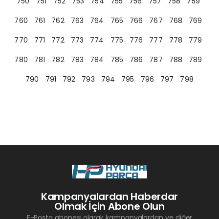
750
751
752
753
754
755
756
757
758
759
760
761
762
763
764
765
766
767
768
769
770
771
772
773
774
775
776
777
778
779
780
781
782
783
784
785
786
787
788
789
790
791
792
793
794
795
796
797
798
Kampanyalardan Haberdar
Olmak İçin Abone Olun
E-Posta abonesi olarak kampanyalardan ve diğer