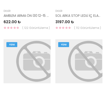
DIĞER
DIĞER
AMBLEM ARMA ÖN İ30 12-15 86353-A5010-HMC
SOL ARKA STOP LEDLİ İÇ ELANTRA 2016- 92403-F2100 YS
622.00 ₺
3197.00 ₺
( 122 Görüntüleme )
( 112 Görüntüleme )
YENI
YENI