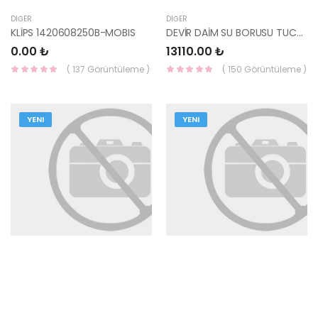
DIĞER
DIĞER
KLİPS 1420608250B-MOBIS
DEVİR DAİM SU BORUSU TUCSON/SPORTAGE 25620-27451-HMC
0.00 ₺
13110.00 ₺
( 137 Görüntüleme )
( 150 Görüntüleme )
YENI
YENI