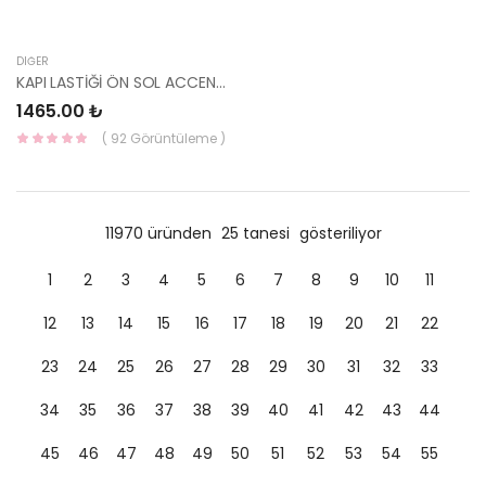
DIĞER
KAPI LASTİĞİ ÖN SOL ACCENT 95-00 82130-22000-HMC
1465.00 ₺
( 92 Görüntüleme )
11970 üründen
25 tanesi
gösteriliyor
1
2
3
4
5
6
7
8
9
10
11
12
13
14
15
16
17
18
19
20
21
22
23
24
25
26
27
28
29
30
31
32
33
34
35
36
37
38
39
40
41
42
43
44
45
46
47
48
49
50
51
52
53
54
55