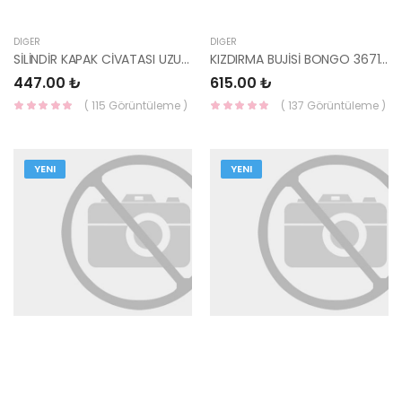
DIĞER
DIĞER
SİLİNDİR KAPAK CİVATASI UZUN - BONGO 22192-4X700-HMC
KIZDIRMA BUJİSİ BONGO 36710-4X900-VALEO
447.00 ₺
615.00 ₺
( 115 Görüntüleme )
( 137 Görüntüleme )
YENI
YENI