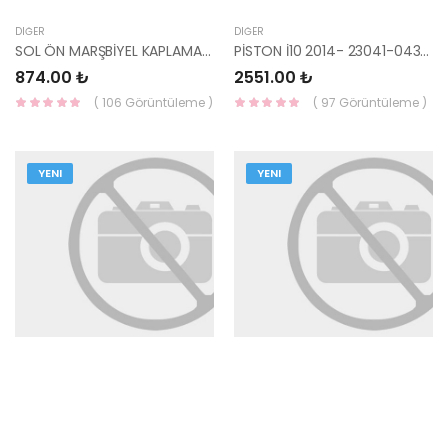
DIĞER
DIĞER
SOL ÖN MARŞBİYEL KAPLAMASI KONA 85870-J9000TRY-MOBIS
PİSTON İ10 2014- 23041-04310-MOBIS
874.00 ₺
2551.00 ₺
( 106 Görüntüleme )
( 97 Görüntüleme )
YENI
YENI