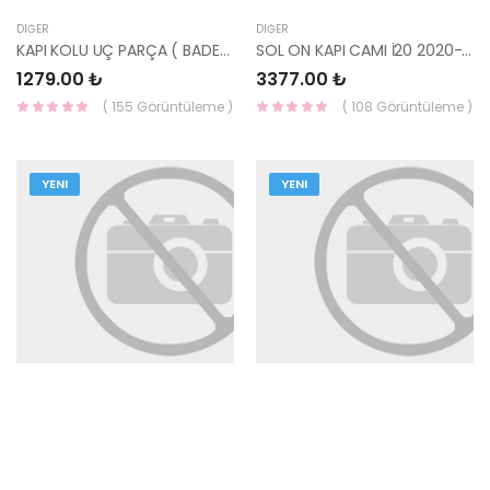
DIĞER
DIĞER
KAPI KOLU UÇ PARÇA ( BADEM ) İX20 82652-1K050-MOBIS
SOL ON KAPI CAMI İ20 2020- 82410-Q0000-MOBIS
1279.00 ₺
3377.00 ₺
( 155 Görüntüleme )
( 108 Görüntüleme )
YENI
YENI