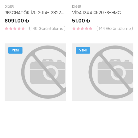
DIĞER
DIĞER
RESONATÖR İ20 2014- 28220-C8500-HMC
VİDA 1244105207B-HMC
8091.00 ₺
51.00 ₺
( 145 Görüntüleme )
( 144 Görüntüleme )
YENI
YENI