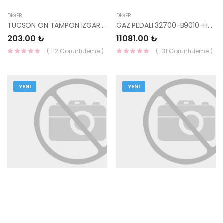
DIĞER
DIĞER
TUCSON ÖN TAMPON IZGARASI SOL 86565-2E000-HMC
GAZ PEDALI 32700-B9010-HMC
203.00 ₺
11081.00 ₺
( 112 Görüntüleme )
( 131 Görüntüleme )
YENI
YENI