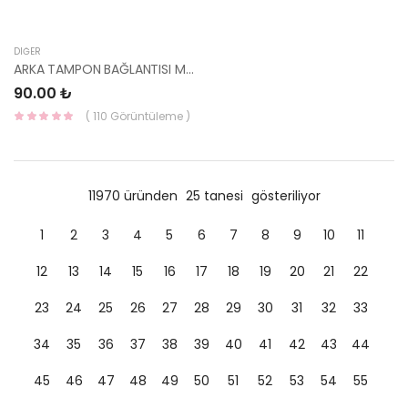
DIĞER
ARKA TAMPON BAĞLANTISI MATRİX 86634-17010-HMC
90.00 ₺
( 110 Görüntüleme )
11970 üründen
25 tanesi
gösteriliyor
1
2
3
4
5
6
7
8
9
10
11
12
13
14
15
16
17
18
19
20
21
22
23
24
25
26
27
28
29
30
31
32
33
34
35
36
37
38
39
40
41
42
43
44
45
46
47
48
49
50
51
52
53
54
55