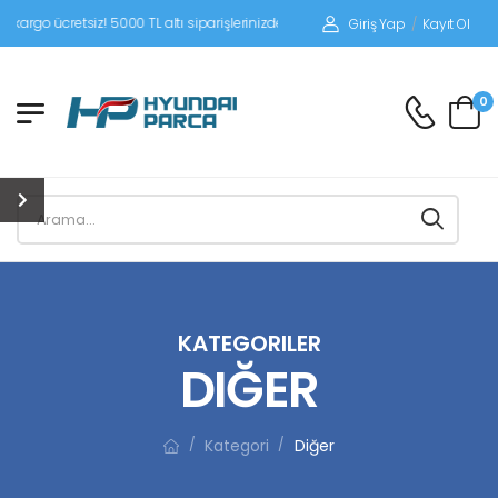
tsiz! 5000 TL altı siparişlerinizde siparişleriniz alıcı ödemeli gönderilir.
Giriş Yap
/
Kayıt Ol
0
KATEGORILER
DIĞER
Kategori
Diğer
/
/