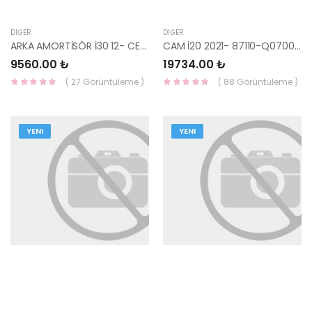
DIĞER
DIĞER
ARKA AMORTİSÖR İ30 12- CEED 55300-A6420-HMC
CAM İ20 2021- 87110-Q0700-HMC
9560.00 ₺
19734.00 ₺
( 27 Görüntüleme )
( 88 Görüntüleme )
YENI
YENI