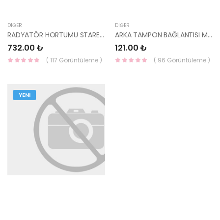
DIĞER
DIĞER
RADYATÖR HORTUMU STAREX PANELVAN 98-06 25411-4A100-YS
ARKA TAMPON BAĞLANTISI MATRİX 86633-17010-HMC
732.00 ₺
121.00 ₺
( 117 Görüntüleme )
( 96 Görüntüleme )
YENI