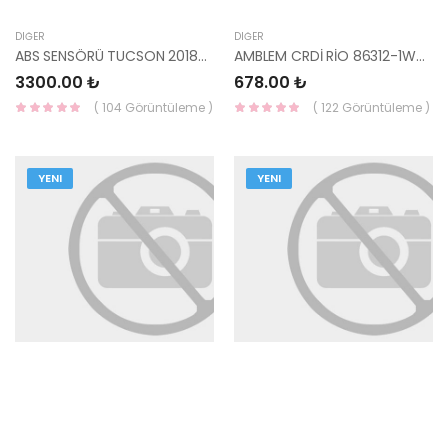
DIĞER
DIĞER
ABS SENSÖRÜ TUCSON 2018-58940-N9000-HMC
AMBLEM CRDİ RİO 86312-1W000-HMC
3300.00 ₺
678.00 ₺
( 104 Görüntüleme )
( 122 Görüntüleme )
YENI
YENI