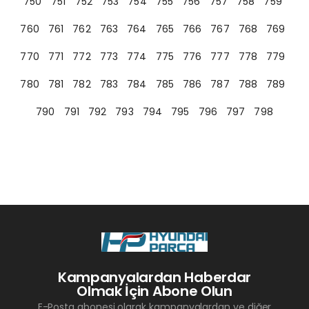
750
751
752
753
754
755
756
757
758
759
760
761
762
763
764
765
766
767
768
769
770
771
772
773
774
775
776
777
778
779
780
781
782
783
784
785
786
787
788
789
790
791
792
793
794
795
796
797
798
Kampanyalardan Haberdar
Olmak İçin Abone Olun
E-Posta abonesi olarak kampanyalardan ve diğer