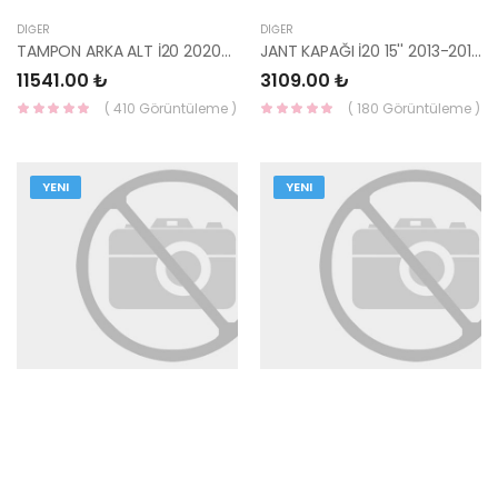
DIĞER
DIĞER
TAMPON ARKA ALT İ20 2020- 86612-Q0010-MOBIS-S
JANT KAPAĞI İ20 15'' 2013-2014 ( 1 ADET ) 52960-1J105-HMC
11541.00 ₺
3109.00 ₺
( 410 Görüntüleme )
( 180 Görüntüleme )
YENI
YENI