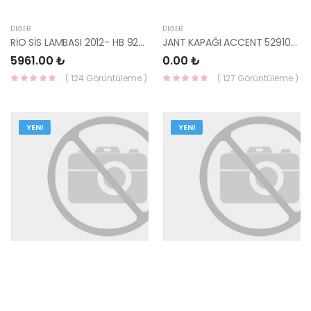
DIĞER
DIĞER
RİO SİS LAMBASI 2012- HB 92201-1W210 / 92202-1W210-HMC
JANT KAPAĞI ACCENT 52910-25600-HMC
5961.00 ₺
0.00 ₺
( 124 Görüntüleme )
( 127 Görüntüleme )
YENI
YENI