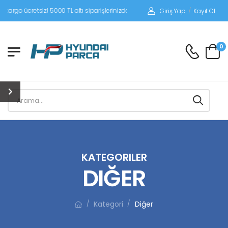
tsiz! 5000 TL altı siparişlerinizde siparişleriniz alıcı ödemeli gönderilir.
Giriş Yap
/
Kayıt Ol
0
KATEGORILER
DIĞER
Kategori
Diğer
/
/