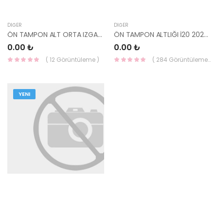
DIĞER
DIĞER
ÖN TAMPON ALT ORTA IZGARASI PİANO BLACK İ20 2023- 86512-Q0GB0 HMC
ÖN TAMPON ALTLIĞI İ20 2023- 86512-Q0GA0CA HMC
0.00 ₺
0.00 ₺
( 12 Görüntüleme )
( 284 Görüntüleme )
YENI