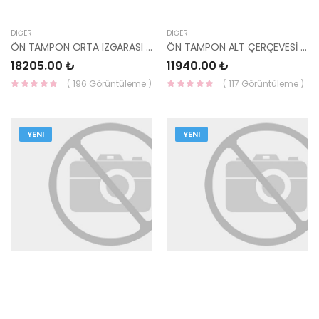
DIĞER
DIĞER
ÖN TAMPON ORTA IZGARASI KONA 86560-J9CB0 HMC
ÖN TAMPON ALT ÇERÇEVESİ KONA 86569-J9CA0 HMC
18205.00 ₺
11940.00 ₺
( 196 Görüntüleme )
( 117 Görüntüleme )
YENI
YENI