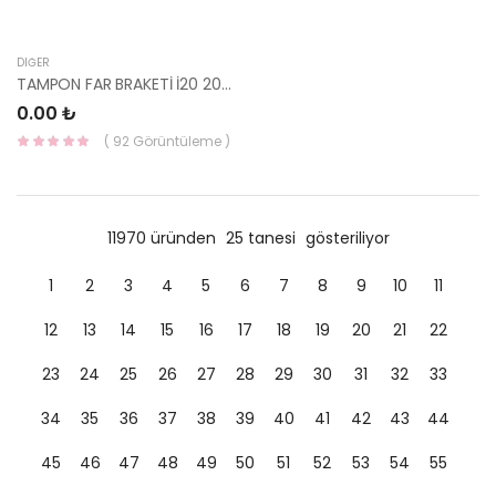
DIĞER
TAMPON FAR BRAKETİ İ20 2023- 86598-Q0GA0CA HMC
0.00 ₺
( 92 Görüntüleme )
11970 üründen
25 tanesi
gösteriliyor
1
2
3
4
5
6
7
8
9
10
11
12
13
14
15
16
17
18
19
20
21
22
23
24
25
26
27
28
29
30
31
32
33
34
35
36
37
38
39
40
41
42
43
44
45
46
47
48
49
50
51
52
53
54
55