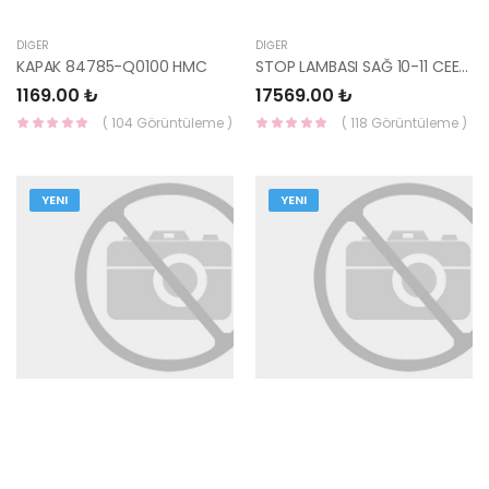
DIĞER
DIĞER
KAPAK 84785-Q0100 HMC
STOP LAMBASI SAĞ 10-11 CEED 92402-1H050-HMC
1169.00 ₺
17569.00 ₺
( 104 Görüntüleme )
( 118 Görüntüleme )
YENI
YENI