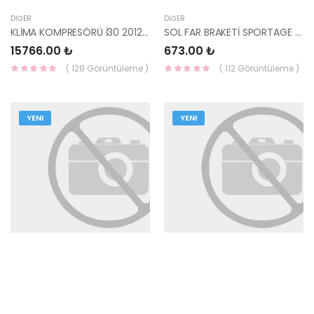
DIĞER
DIĞER
KLİMA KOMPRESÖRÜ İ30 2012- 97701-A5502 HMC
SOL FAR BRAKETİ SPORTAGE 92132-F1000 HMC
15766.00 ₺
673.00 ₺
( 128 Görüntüleme )
( 112 Görüntüleme )
YENI
YENI