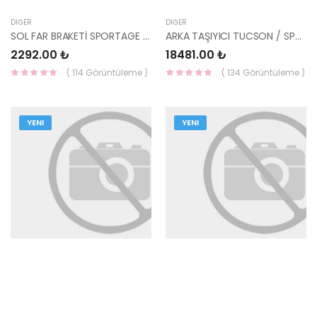
DIĞER
DIĞER
SOL FAR BRAKETİ SPORTAGE 92131-F1000 HMC
ARKA TAŞIYICI TUCSON / SPORTAGE 2015- 52710-D7100-HMC
2292.00 ₺
18481.00 ₺
( 114 Görüntüleme )
( 134 Görüntüleme )
YENI
YENI