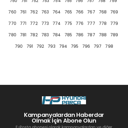
750
751
752
753
754
755
756
757
758
759
760
761
762
763
764
765
766
767
768
769
770
771
772
773
774
775
776
777
778
779
780
781
782
783
784
785
786
787
788
789
790
791
792
793
794
795
796
797
798
Kampanyalardan Haberdar
Olmak İçin Abone Olun
E-Posta abonesi olarak kampanyalardan ve diğer