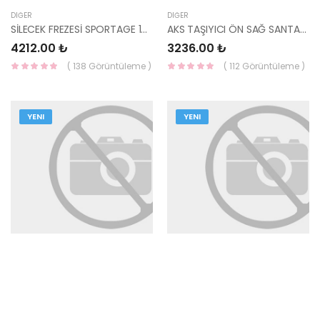
DIĞER
DIĞER
SİLECEK FREZESİ SPORTAGE 16 98120-D9000 HMC
AKS TAŞIYICI ÖN SAĞ SANTAFE 06/10 51716-2B050 YS
4212.00 ₺
3236.00 ₺
( 138 Görüntüleme )
( 112 Görüntüleme )
YENI
YENI