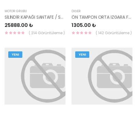
MOTOR GRUBU
DIĞER
SİLİNDİR KAPAĞI SANTAFE / SORENTO 06=> 2.2 CRDİ 22100-27400-YS
ÖN TAMPON ORTA IZGARA F/L 86561-3E500 HMC
25888.00 ₺
1305.00 ₺
( 214 Görüntüleme )
( 142 Görüntüleme )
YENI
YENI