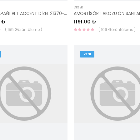
DIĞER
TRİGER KAPAĞI ALT ACCENT DİZEL 21370-27000 HMC
 ₺
1191.00 ₺
( 155 Görüntüleme )
( 109 Görüntüleme )
YENI