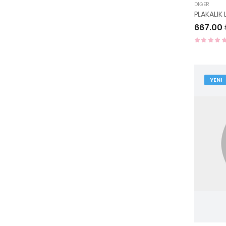
DIĞER
667.00
YENI