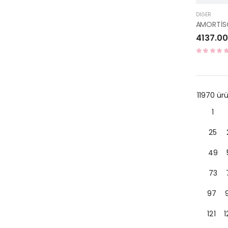
DIĞER
4137.00
11970 ü
1
25
49
73
97
121
1