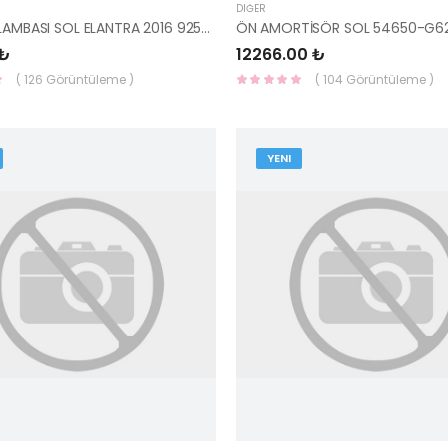
DIĞER
PLAKALIK LAMBASI SOL ELANTRA 2016 92501-3X400 HMC
ÖN AMORTİSÖR SOL 54650-G6
 ₺
12266.00 ₺
( 126 Görüntüleme )
( 104 Görüntüleme )
YENI