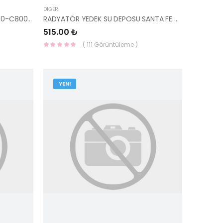
DIĞER
MOTOR KULAĞI İ20 1.2 2014- 21810-C8000-HMC
RADYATÖR YEDEK SU DEPOSU SANTA FE 06 SORENTO 09 25431-2B100 HMC
515.00 ₺
( 111 Görüntüleme )
YENI