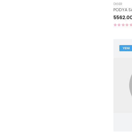
DIĞER
PODYA SA
5562.0
YENI