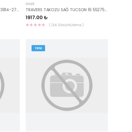
DIĞER
ENJEKTÖR BAĞLANTISI ACCDSL 33814-27001 HMC
TRAVERS TAKOZU SAĞ TUCSON 16 55275-D3000 HMC
1917.00 ₺
( 124 Görüntüleme )
YENI