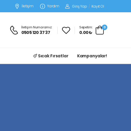
İletişim
Yardım
Giriş Yap
/
Kayıt Ol
İletişim Numaramız:
Sepetim:
0
0505 120 37 37
0.00 ₺
Sıcak Fırsatlar
Kampanyalar!