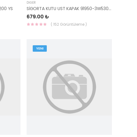
DIĞER
200 YS
SİGORTA KUTU UST KAPAK 91950-3W530 HMC
679.00 ₺
( 152 Görüntüleme )
YENI