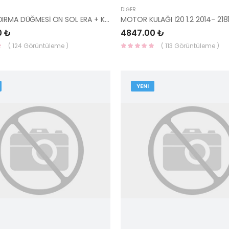
DIĞER
CAM KALDIRMA DÜĞMESİ ÖN SOL ERA + KILITLEME 93570-1E111-HMC
0 ₺
4847.00 ₺
( 124 Görüntüleme )
( 113 Görüntüleme )
YENI