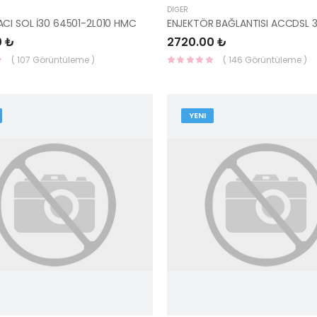
DIĞER
CI SOL İ30 64501-2L010 HMC
0 ₺
2720.00 ₺
( 107 Görüntüleme )
( 146 Görüntüleme )
YENI