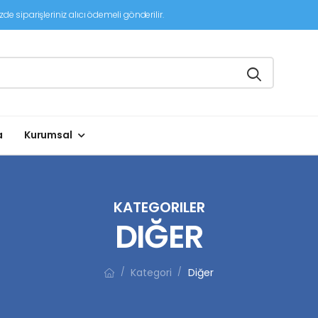
de siparişleriniz alıcı ödemeli gönderilir.
a
Kurumsal
KATEGORILER
DIĞER
Kategori
Diğer
/
/