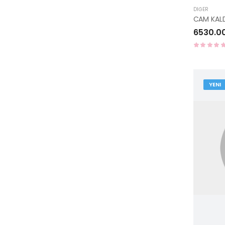
DIĞER
6530.0
YENI