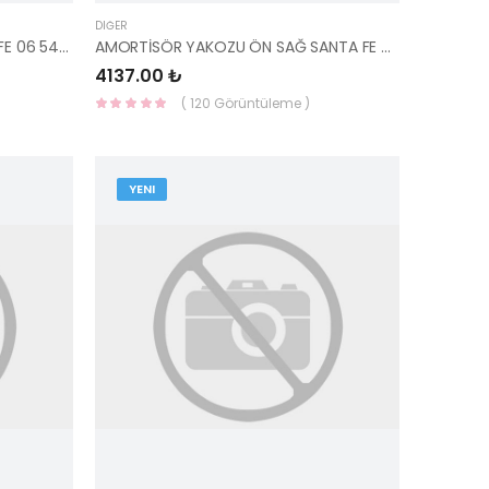
DIĞER
AMORTİSÖR TAKOZU ÖN SANTAFE 06 54610-2B100 YS
AMORTİSÖR YAKOZU ÖN SAĞ SANTA FE 54660-2B200 YS
4137.00 ₺
( 120 Görüntüleme )
YENI