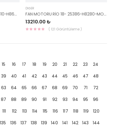
DIĞER
SU RADYATÖRÜ RİO/STONİC 25310-H8600-MOBIS
FAN MOTORU RİO 18- 25386-H8280-MOBIS
13210.00 ₺
( 121 Görüntüleme )
15
16
17
18
19
20
21
22
23
24
39
40
41
42
43
44
45
46
47
48
63
64
65
66
67
68
69
70
71
72
87
88
89
90
91
92
93
94
95
96
111
112
113
114
115
116
117
118
119
120
135
136
137
138
139
140
141
142
143
144