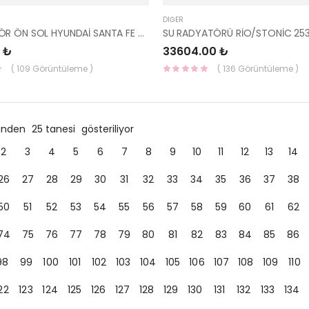
DIĞER
AMORTİSÖR ÖN SOL HYUNDAİ SANTA FE 54650-2B200 YS
 ₺
33604.00 ₺
( 109 Görüntüleme )
( 136 Görüntüleme )
ründen
25 tanesi
gösteriliyor
2
3
4
5
6
7
8
9
10
11
12
13
14
26
27
28
29
30
31
32
33
34
35
36
37
38
50
51
52
53
54
55
56
57
58
59
60
61
62
74
75
76
77
78
79
80
81
82
83
84
85
86
98
99
100
101
102
103
104
105
106
107
108
109
110
22
123
124
125
126
127
128
129
130
131
132
133
134