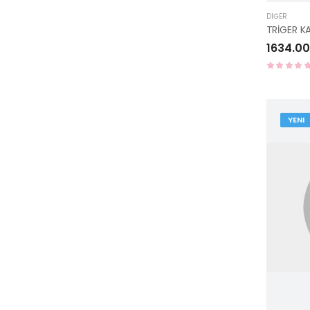
DIĞER
1634.00
YENI