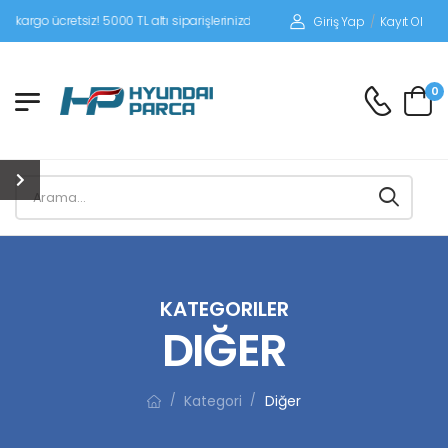
etsiz! 5000 TL altı siparişlerinizde siparişleriniz alıcı ödemeli gönderilir.
Giriş Yap
/
Kayıt Ol
0
KATEGORILER
DIĞER
Kategori
Diğer
/
/