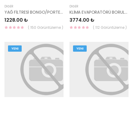
DIĞER
DIĞER
YAĞ FİLTRESİ BONGO/PORTER/STAREX/H100/KMY/H-350 26330-4A001 HMC
KLİMA EVAPORATÖRÜ BORULU VW GOLF/PASSAT 48-4401
1228.00 ₺
3774.00 ₺
( 150 Görüntüleme )
( 112 Görüntüleme )
YENI
YENI