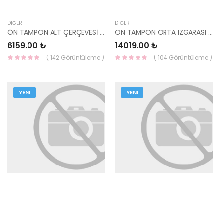
DIĞER
DIĞER
ÖN TAMPON ALT ÇERÇEVESİ 86569-N7CA0MTA HM
ÖN TAMPON ORTA IZGARASI 86530-N7DB0 HMC
6159.00 ₺
14019.00 ₺
( 142 Görüntüleme )
( 104 Görüntüleme )
YENI
YENI