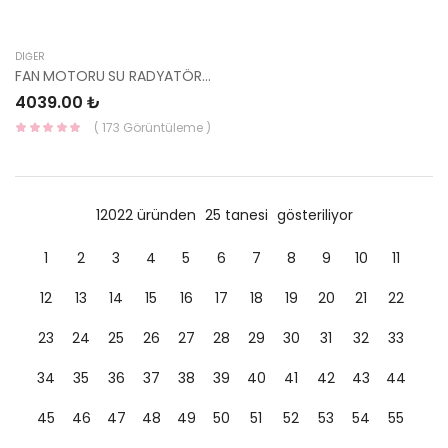
DIĞER
FAN MOTORU SU RADYATÖR DAVLUMBAZI TEKLİ FAN HYUNDAİ İ30 07-11 25380-1H600 YS
4039.00 ₺
( 173 Görüntüleme )
12022 üründen
25 tanesi
gösteriliyor
1
2
3
4
5
6
7
8
9
10
11
12
13
14
15
16
17
18
19
20
21
22
23
24
25
26
27
28
29
30
31
32
33
34
35
36
37
38
39
40
41
42
43
44
45
46
47
48
49
50
51
52
53
54
55