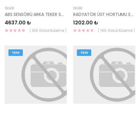
DIĞER
DIĞER
ABS SENSÖRÜ ARKA TEKER SOL 95680-2Y500 HMC
RADYATÖR ÜST HORTUMU ERA BENZİNLİ 25411-1E000-HMC
4637.00 ₺
1202.00 ₺
( 106 Görüntüleme )
( 145 Görüntüleme )
YENI
YENI