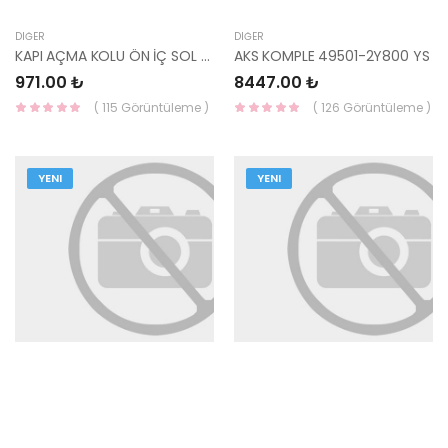
DIĞER
DIĞER
KAPI AÇMA KOLU ÖN İÇ SOL MİLENYUM 82610-25000YN-HMC
AKS KOMPLE 49501-2Y800 YS
971.00 ₺
8447.00 ₺
( 115 Görüntüleme )
( 126 Görüntüleme )
YENI
YENI