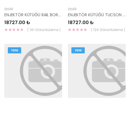
DIĞER
DIĞER
ENJEKTÖR KÜTÜĞÜ RAİL BORUSU SANTAFE / SPORTAGE ((KUTUSUZ)) 31400-27001-HMC
ENJEKTÖR KÜTÜĞÜ TUCSON / SPORTAGE 19- DİZEL ((KUTUSUZ)) 31400-2U200-MOBIS
18727.00 ₺
18727.00 ₺
( 141 Görüntüleme )
( 124 Görüntüleme )
YENI
YENI