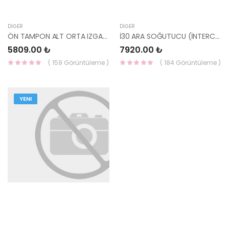
DIĞER
DIĞER
ÖN TAMPON ALT ORTA IZGARASI PLASTİĞİ 86577-N7CA0 HMC
İ30 ARA SOĞUTUCU (İNTERCOOLER) 1.6 DİZEL 28270-2A770-KALE /KORE
5809.00 ₺
7920.00 ₺
( 159 Görüntüleme )
( 184 Görüntüleme )
YENI