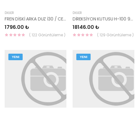
DIĞER
DIĞER
FREN DİSKİ ARKA DUZ İ30 / CEED 54811-1H300 YS
DİREKSİYON KUTUSU H-100 94-04 / L300 90-08 HİDROLİK 57705-4B010 YS
1796.00 ₺
18146.00 ₺
( 122 Görüntüleme )
( 129 Görüntüleme )
YENI
YENI