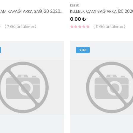
DIĞER
KELEBEK CAM KAPAĞI ARKA SAĞ İ20 2020- 83840-Q00004X-HMC
0.00 ₺
( 7 Görüntüleme )
( 11 Görüntüleme )
YENI