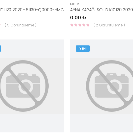
DIĞER
LİDİ İ20 2020- 81130-Q0000-HMC
0.00 ₺
( 5 Görüntüleme )
( 2 Görüntüleme )
YENI