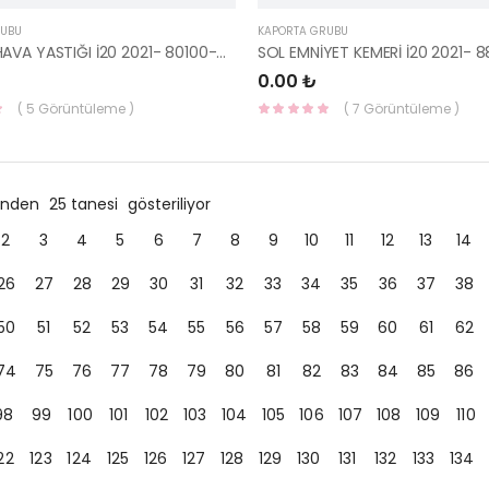
RUBU
KAPORTA GRUBU
SÜRÜCÜ HAVA YASTIĞI İ20 2021- 80100-Q0000NNB-HMC
0.00 ₺
( 5 Görüntüleme )
( 7 Görüntüleme )
ründen
25 tanesi
gösteriliyor
2
3
4
5
6
7
8
9
10
11
12
13
14
26
27
28
29
30
31
32
33
34
35
36
37
38
50
51
52
53
54
55
56
57
58
59
60
61
62
74
75
76
77
78
79
80
81
82
83
84
85
86
98
99
100
101
102
103
104
105
106
107
108
109
110
22
123
124
125
126
127
128
129
130
131
132
133
134