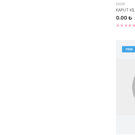
DIĞER
KAPUT Kİ
0.00 ₺
YENI