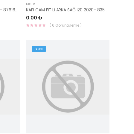
DIĞER
AYNA KAPAĞI SOL DİKİZ İ20 2020- 87616-Q0010-HMC
KAPI CAM FİTİLİ ARKA SAĞ İ20 2020- 83540-Q0000-HMC
0.00 ₺
( 6 Görüntüleme )
YENI