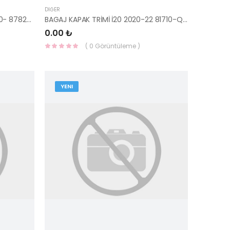
DIĞER
KELEBEK CAMI SAĞ ARKA İ20 2020- 87820-Q0010-HMC
BAGAJ KAPAK TRİMİ İ20 2020-22 81710-Q0010NNB
0.00 ₺
( 0 Görüntüleme )
YENI