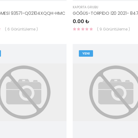
KAPORTA GRUBU
MESİ 93571-Q02104XQQH-HMC
0.00 ₺
( 6 Görüntüleme )
( 9 Görüntüleme )
YENI