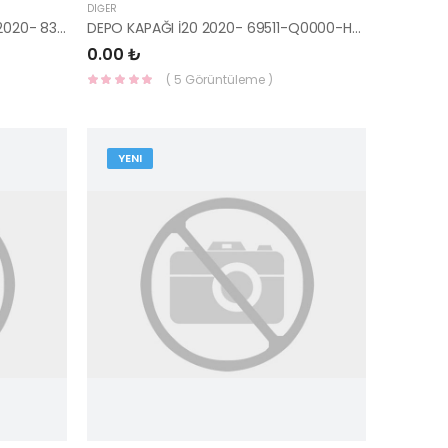
DIĞER
CAM SIYIRICI FİTİL ARKA SOL İ20 2020- 83210-Q0000-HMC
DEPO KAPAĞI İ20 2020- 69511-Q0000-HMC
0.00 ₺
( 5 Görüntüleme )
YENI