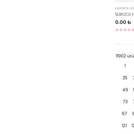
KAPORTA G
0.00 ₺
11902 ü
1
25
49
73
97
121
1