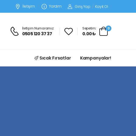
İletişim
Yardım
Giriş Yap
/
Kayıt Ol
İletişim Numaramız:
Sepetim:
0
0505 120 37 37
0.00 ₺
Sıcak Fırsatlar
Kampanyalar!