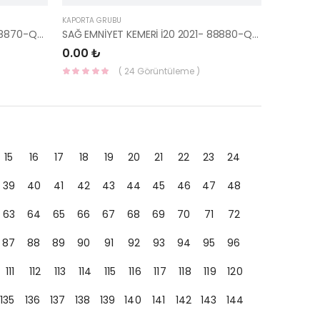
KAPORTA GRUBU
SOL EMNİYET KEMERİ İ20 2021- 88870-Q0500NNB-HMC
SAĞ EMNİYET KEMERİ İ20 2021- 88880-Q0500NNB-HMC
0.00 ₺
( 24 Görüntüleme )
15
16
17
18
19
20
21
22
23
24
39
40
41
42
43
44
45
46
47
48
63
64
65
66
67
68
69
70
71
72
87
88
89
90
91
92
93
94
95
96
111
112
113
114
115
116
117
118
119
120
135
136
137
138
139
140
141
142
143
144