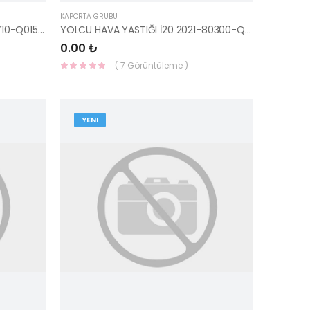
KAPORTA GRUBU
GÖĞÜS-TORPİDO İ20 2021- 84710-Q0150NNB
YOLCU HAVA YASTIĞI İ20 2021-80300-Q0000-HMC
0.00 ₺
( 7 Görüntüleme )
YENI