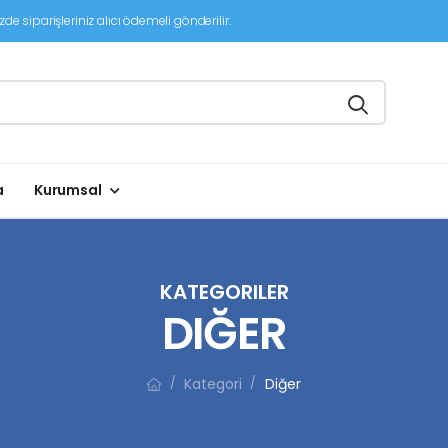
de siparişleriniz alıcı ödemeli gönderilir.
a
Kurumsal
KATEGORILER
DIĞER
Kategori
Diğer
/
/