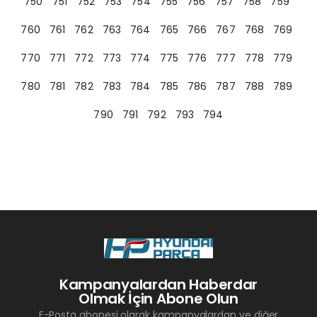
750
751
752
753
754
755
756
757
758
759
760
761
762
763
764
765
766
767
768
769
770
771
772
773
774
775
776
777
778
779
780
781
782
783
784
785
786
787
788
789
790
791
792
793
794
Kampanyalardan Haberdar
Olmak İçin Abone Olun
E-Posta abonesi olarak kampanyalardan ve diğer