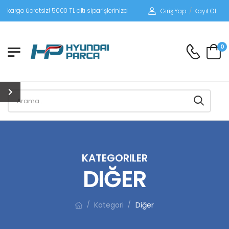
etsiz! 5000 TL altı siparişlerinizde siparişleriniz alıcı ödemeli gönderilir.
Giriş Yap
/
Kayıt Ol
0
KATEGORILER
DIĞER
Kategori
Diğer
/
/