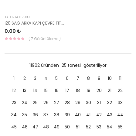
KAPORTA GRUBU
İ20 SAĞ ARKA KAPI ÇEVRE FİTİLİ İ20 2020- 83140-Q0000-HMC
0.00 ₺
( 7 Görüntüleme )
11902 üründen
25 tanesi
gösteriliyor
1
2
3
4
5
6
7
8
9
10
11
12
13
14
15
16
17
18
19
20
21
22
23
24
25
26
27
28
29
30
31
32
33
34
35
36
37
38
39
40
41
42
43
44
45
46
47
48
49
50
51
52
53
54
55