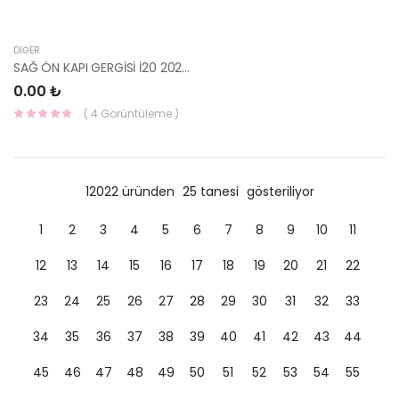
DIĞER
SAĞ ÖN KAPI GERGİSİ İ20 2020- 76990-Q0000-HMC
0.00 ₺
( 4 Görüntüleme )
12022 üründen
25 tanesi
gösteriliyor
1
2
3
4
5
6
7
8
9
10
11
12
13
14
15
16
17
18
19
20
21
22
23
24
25
26
27
28
29
30
31
32
33
34
35
36
37
38
39
40
41
42
43
44
45
46
47
48
49
50
51
52
53
54
55