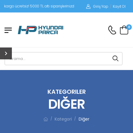
etsiz! 5000 TL altı siparişlerinizde siparişleriniz alıcı ödemeli gönderilir.
Giriş Yap
/
Kayıt Ol
0
KATEGORILER
DIĞER
Kategori
Diğer
/
/