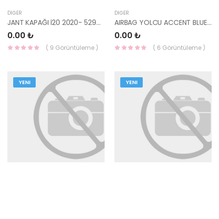
DIĞER
DIĞER
JANT KAPAĞI İ20 2020- 52970-Q0000-HMC
AIRBAG YOLCU ACCENT BLUE 11- 84530-1R000-HMC
0.00 ₺
0.00 ₺
( 9 Görüntüleme )
( 6 Görüntüleme )
YENI
YENI