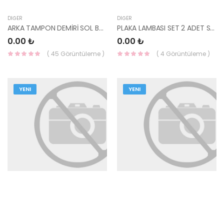
DIĞER
DIĞER
ARKA TAMPON DEMİRİ SOL BAĞLANTI AYAĞI İ20 86641-Q0010-HMC
PLAKA LAMBASI SET 2 ADET SOKETLİ İ20 20- 92501-Q0000-HMC
0.00 ₺
0.00 ₺
( 45 Görüntüleme )
( 4 Görüntüleme )
YENI
YENI