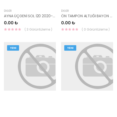
DIĞER
DIĞER
AYNA ÜÇGENİ SOL İ20 2020- 86190-Q0000-HMC
ÖN TAMPON ALTLIĞI BAYON 86512-Q0AA0-HMC
0.00 ₺
0.00 ₺
( 3 Görüntüleme )
( 0 Görüntüleme )
YENI
YENI