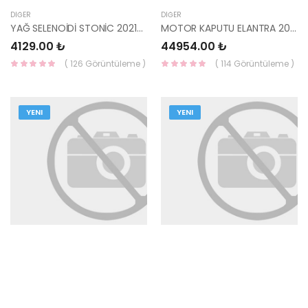
DIĞER
DIĞER
YAĞ SELENOİDİ STONİC 2021-1,4 24357-03170 MOBIS
MOTOR KAPUTU ELANTRA 2016- 66400-F2000-HMC
4129.00 ₺
44954.00 ₺
( 126 Görüntüleme )
( 114 Görüntüleme )
YENI
YENI