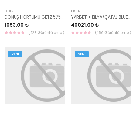
DIĞER
DIĞER
DÖNÜŞ HORTUMU GETZ 57541-1C800 HMC
YARISET + BİLYA/ÇATAL BLUE / İ30 / TUCSON 7 İLERİ DCT - 41200-2D220-VALEO
1053.00 ₺
40021.00 ₺
( 128 Görüntüleme )
( 156 Görüntüleme )
YENI
YENI