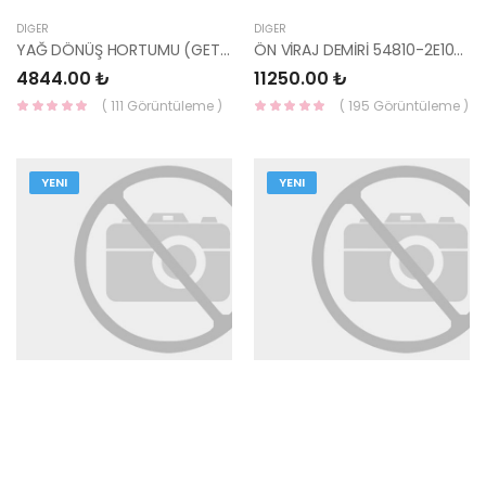
DIĞER
DIĞER
YAĞ DÖNÜŞ HORTUMU (GETZ 3DR) 57540-1C800 HMC
ÖN VİRAJ DEMİRİ 54810-2E100 HMC
4844.00 ₺
11250.00 ₺
( 111 Görüntüleme )
( 195 Görüntüleme )
YENI
YENI