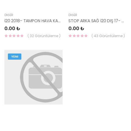
DIĞER
DIĞER
İ20 2018- TAMPON HAVA KANALI SOL 86571-C8AA0-HMC
STOP ARKA SAĞ İ20 DIŞ 17- 92402-C8600-HMC
0.00 ₺
0.00 ₺
( 32 Görüntüleme )
( 43 Görüntüleme )
YENI