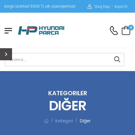
tsiz! 5000 TL altı siparişlerinizde siparişleriniz alıcı ödemeli gönderilir.
Giriş Yap
/
Kayıt Ol
0
KATEGORILER
DIĞER
Kategori
Diğer
/
/