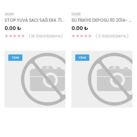
DIĞER
DIĞER
STOP YUVA SACI SAĞ ERA 71585-1E301-HMC
SU FİSKİYE DEPOSU İ10 2014- 98620-B9010-HMC
0.00 ₺
0.00 ₺
( 16 Görüntüleme )
( 0 Görüntüleme )
YENI
YENI