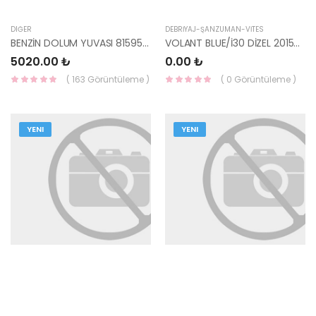
DIĞER
DEBRİYAJ-ŞANZUMAN-VİTES
BENZİN DOLUM YUVASI 81595-D7550 HMC
VOLANT BLUE/İ30 DİZEL 2015-/17-/ELANTRA 16-/CERATO 16- (OTO.) 23200-2A405-HMC
5020.00 ₺
0.00 ₺
( 163 Görüntüleme )
( 0 Görüntüleme )
YENI
YENI