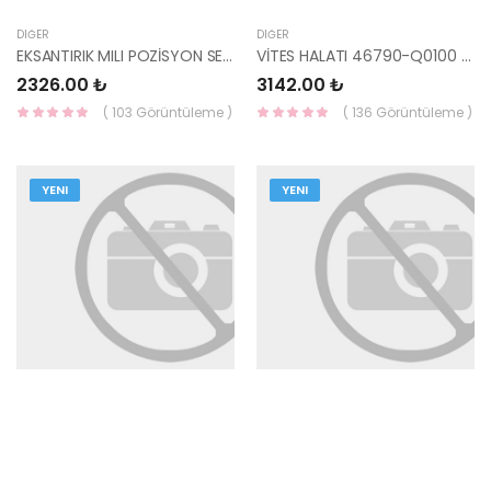
DIĞER
DIĞER
EKSANTIRIK MILI POZİSYON SENSÖRÜ 39350-03030-HMC
VİTES HALATI 46790-Q0100 HMC
2326.00 ₺
3142.00 ₺
( 103 Görüntüleme )
( 136 Görüntüleme )
YENI
YENI