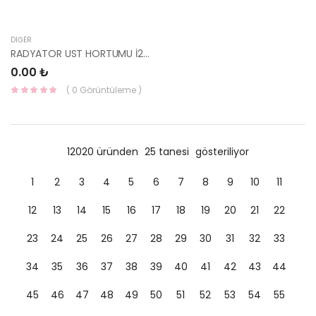
DIĞER
RADYATOR UST HORTUMU İ20 DİZEL 2012-2014 25411-4P750-HMC
0.00 ₺
( 0 Görüntüleme )
12020 üründen
25 tanesi
gösteriliyor
1
2
3
4
5
6
7
8
9
10
11
12
13
14
15
16
17
18
19
20
21
22
23
24
25
26
27
28
29
30
31
32
33
34
35
36
37
38
39
40
41
42
43
44
45
46
47
48
49
50
51
52
53
54
55