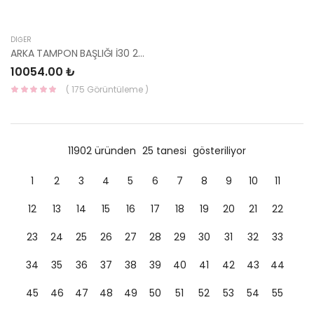
DIĞER
ARKA TAMPON BAŞLIĞI İ30 2012-2016 (SENSÖR DELIKLI ) 86610-A6010 HMC
10054.00 ₺
( 175 Görüntüleme )
11902 üründen
25 tanesi
gösteriliyor
1
2
3
4
5
6
7
8
9
10
11
12
13
14
15
16
17
18
19
20
21
22
23
24
25
26
27
28
29
30
31
32
33
34
35
36
37
38
39
40
41
42
43
44
45
46
47
48
49
50
51
52
53
54
55