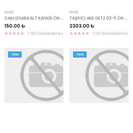
DIĞER
DIĞER
CAM IZGARA ALT KAPAĞI ÖN SAĞ ELANTRA 2011 86154-3X000 YS
TAŞIYICI AKS GETZ 03-11 ÖN LH (ABS Lİ) 51715-1C200)
150.00 ₺
2303.00 ₺
( 130 Görüntüleme )
( 122 Görüntüleme )
YENI
YENI