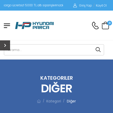
tsiz! 5000 TL altı siparişlerinizde siparişleriniz alıcı ödemeli gönderilir.
Giriş Yap
/
Kayıt Ol
0
KATEGORILER
DIĞER
Kategori
Diğer
/
/