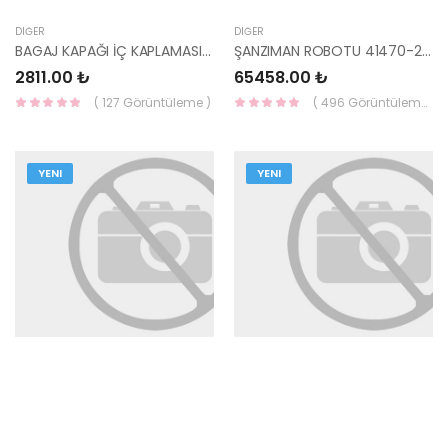
DIĞER
DIĞER
BAGAJ KAPAĞI İÇ KAPLAMASI SAĞ TUCSON 2022 81740-N7000NNB MOBİS
ŞANZIMAN ROBOTU 41470-2C500 MOBİS
2811.00 ₺
65458.00 ₺
( 127 Görüntüleme )
( 496 Görüntüleme )
YENI
YENI