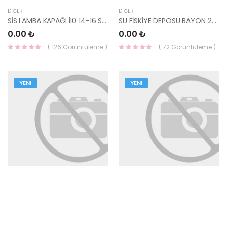
DIĞER
DIĞER
SİS LAMBA KAPAĞI İ10 14-16 SAĞ SİS DELIKLI - 86582-B9000-MOBIS
SU FİSKİYE DEPOSU BAYON 2020 98611-Q0400 HMC
0.00 ₺
0.00 ₺
( 126 Görüntüleme )
( 72 Görüntüleme )
YENI
YENI