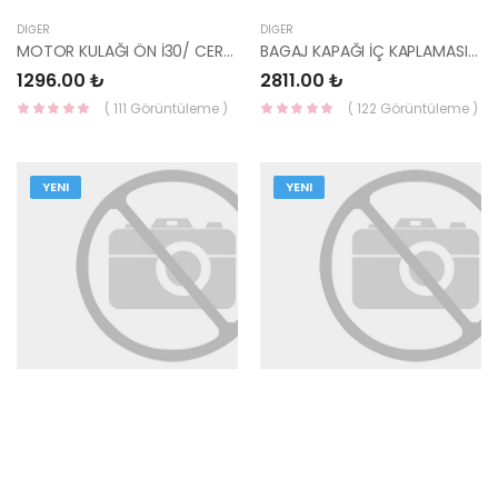
DIĞER
DIĞER
MOTOR KULAĞI ÖN İ30/ CERATO 1.6 BENZİM OTOMATİK 21910-1M150 KORE
BAGAJ KAPAĞI İÇ KAPLAMASI SOL TUCSON 2022 81730-N7000NNB MOBİS
1296.00 ₺
2811.00 ₺
( 111 Görüntüleme )
( 122 Görüntüleme )
YENI
YENI