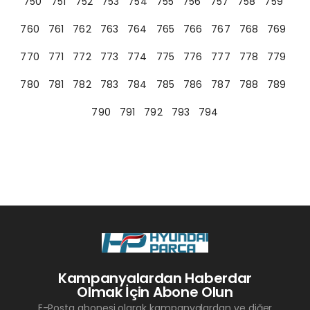
750
751
752
753
754
755
756
757
758
759
760
761
762
763
764
765
766
767
768
769
770
771
772
773
774
775
776
777
778
779
780
781
782
783
784
785
786
787
788
789
790
791
792
793
794
Kampanyalardan Haberdar
Olmak İçin Abone Olun
E-Posta abonesi olarak kampanyalardan ve diğer