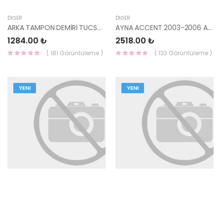
DIĞER
DIĞER
ARKA TAMPON DEMİRİ TUCSON 2015- 86631-D7000-YS
AYNA ACCENT 2003-2006 ADMIRA ELEKTR. SAĞ 87620-25000 YS
1284.00 ₺
2518.00 ₺
( 181 Görüntüleme )
( 133 Görüntüleme )
YENI
YENI