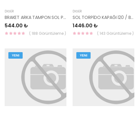
DIĞER
DIĞER
BRAKET ARKA TAMPON SOL PİCANTO 86613-G6000 HMC
SOL TORPİDO KAPAĞI İ20 / BAYON 84780-Q0000NNB HMC
544.00 ₺
1446.00 ₺
( 188 Görüntüleme )
( 143 Görüntüleme )
YENI
YENI