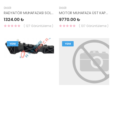
DIĞER
DIĞER
RADYATÖR MUHAFAZASI SOL TUCSON 04 29135-2E000 HMC
MOTOR MUHAFAZA ÜST KAPAK DİZEL TUCSON 04 29240-27250 HMC
1324.00 ₺
9770.00 ₺
( 127 Görüntüleme )
( 137 Görüntüleme )
YENI
YENI