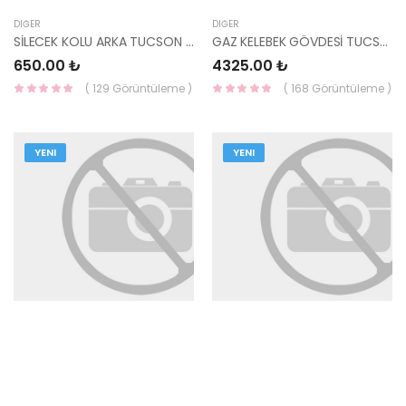
DIĞER
DIĞER
SİLECEK KOLU ARKA TUCSON 04 98811-2E500 HMC
GAZ KELEBEK GÖVDESİ TUCSON 04 35100-27900 HMC
650.00 ₺
4325.00 ₺
( 129 Görüntüleme )
( 168 Görüntüleme )
YENI
YENI