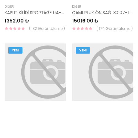
DIĞER
DIĞER
KAPUT KİLİDİ SPORTAGE 04-06 81130-1F000 HMC
ÇAMURLUK ÖN SAĞ İ30 07-12 66321-2L030-HMC
1352.00 ₺
15016.00 ₺
( 132 Görüntüleme )
( 174 Görüntüleme )
YENI
YENI