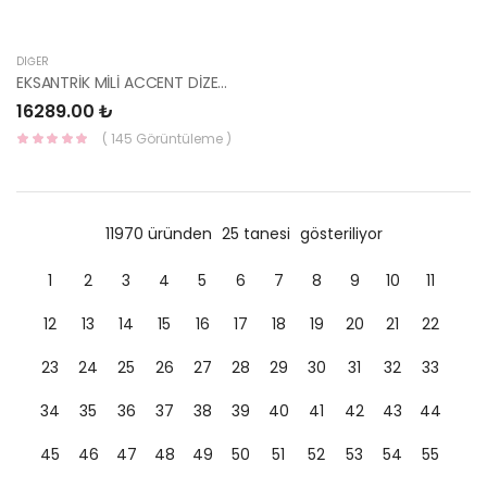
DIĞER
EKSANTRİK MİLİ ACCENT DİZEL 3 SİLİNDİR 24100-27500 HMC
16289.00 ₺
( 145 Görüntüleme )
11970 üründen
25 tanesi
gösteriliyor
1
2
3
4
5
6
7
8
9
10
11
12
13
14
15
16
17
18
19
20
21
22
23
24
25
26
27
28
29
30
31
32
33
34
35
36
37
38
39
40
41
42
43
44
45
46
47
48
49
50
51
52
53
54
55