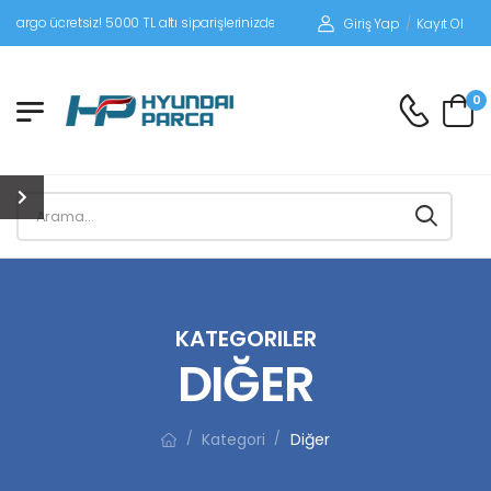
siz! 5000 TL altı siparişlerinizde siparişleriniz alıcı ödemeli gönderilir.
Giriş Yap
/
Kayıt Ol
0
KATEGORILER
DIĞER
Kategori
Diğer
/
/