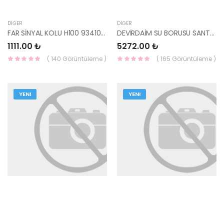
DIĞER
DIĞER
FAR SİNYAL KOLU H100 93410-43800 HMC
DEVİRDAİM SU BORUSU SANTAFE 25620-27800 HMC
1111.00 ₺
5272.00 ₺
( 140 Görüntüleme )
( 165 Görüntüleme )
YENI
YENI