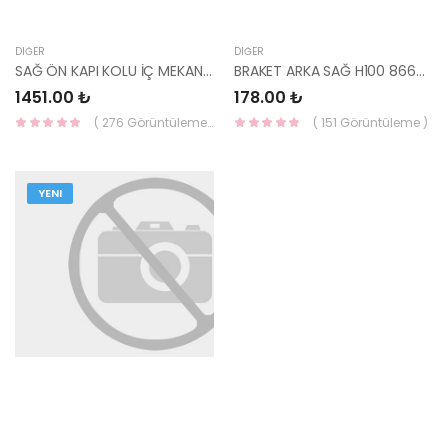
DIĞER
DIĞER
SAĞ ÖN KAPI KOLU İÇ MEKANIZMA (KEMİK) İ20 2014-2019 82665-C8000 HMC
BRAKET ARKA SAĞ H100 86676-43300 HMC
1451.00 ₺
178.00 ₺
( 276 Görüntüleme )
( 151 Görüntüleme )
YENI