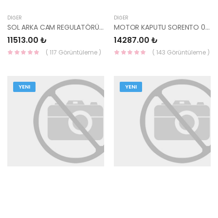
DIĞER
DIĞER
SOL ARKA CAM REGULATÖRÜ 83471-3X000-HMC
MOTOR KAPUTU SORENTO 03-10 66400-3E010-TW
11513.00 ₺
14287.00 ₺
( 117 Görüntüleme )
( 143 Görüntüleme )
YENI
YENI