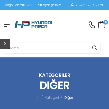
retsiz! 5000 TL altı siparişlerinizde siparişleriniz alıcı ödemeli gönderilir.
Giriş Yap
/
Kayıt Ol
0
KATEGORILER
DIĞER
Kategori
Diğer
/
/