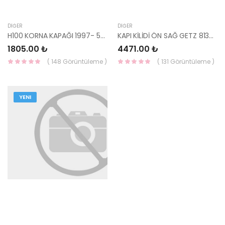
DIĞER
DIĞER
H100 KORNA KAPAĞI 1997- 56150-4B000-YS
KAPI KİLİDİ ÖN SAĞ GETZ 81320-1C020-HMC
1805.00 ₺
4471.00 ₺
( 148 Görüntüleme )
( 131 Görüntüleme )
YENI