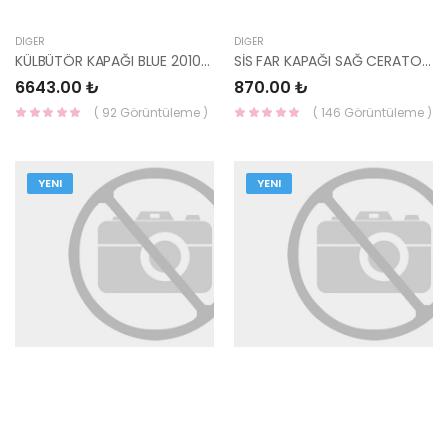
DIĞER
DIĞER
KÜLBÜTÖR KAPAĞI BLUE 2010-14/İ20 2010-14/İ30 2010-12/ 1.4 BENZ 22410-2B100
SİS FAR KAPAĞI SAĞ CERATO 2021 86524-M6000 YS
6643.00 ₺
870.00 ₺
( 92 Görüntüleme )
( 146 Görüntüleme )
YENI
YENI