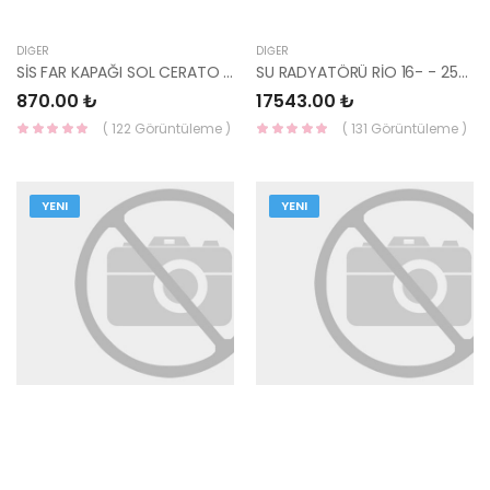
DIĞER
DIĞER
SİS FAR KAPAĞI SOL CERATO 2021 86523-M6000 YS
SU RADYATÖRÜ RİO 16- - 25310-H8150-YS
870.00 ₺
17543.00 ₺
( 122 Görüntüleme )
( 131 Görüntüleme )
YENI
YENI