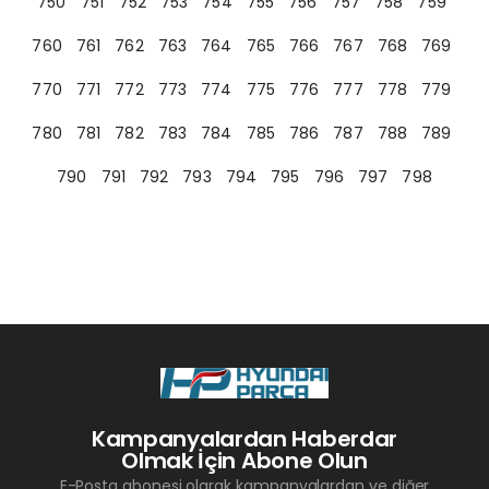
750
751
752
753
754
755
756
757
758
759
760
761
762
763
764
765
766
767
768
769
770
771
772
773
774
775
776
777
778
779
780
781
782
783
784
785
786
787
788
789
790
791
792
793
794
795
796
797
798
Kampanyalardan Haberdar
Olmak İçin Abone Olun
E-Posta abonesi olarak kampanyalardan ve diğer