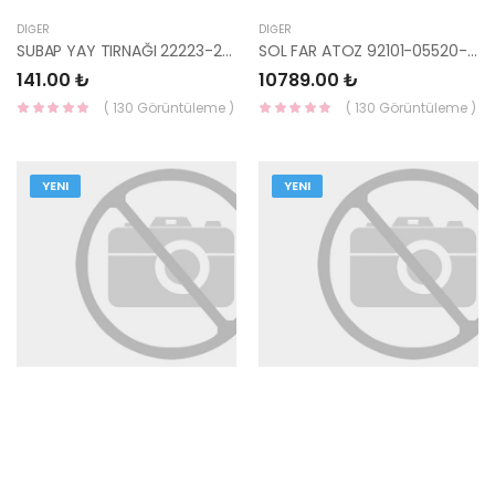
DIĞER
DIĞER
SUBAP YAY TIRNAĞI 22223-2A100-HMC
SOL FAR ATOZ 92101-05520-MOBIS
141.00 ₺
10789.00 ₺
( 130 Görüntüleme )
( 130 Görüntüleme )
YENI
YENI