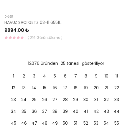
DIĞER
HAVUZ SACI GETZ 03-11 65511-1C300-MOBIS-S
9894.00 ₺
( 216 Görüntüleme )
12076 üründen
25 tanesi
gösteriliyor
1
2
3
4
5
6
7
8
9
10
11
12
13
14
15
16
17
18
19
20
21
22
23
24
25
26
27
28
29
30
31
32
33
34
35
36
37
38
39
40
41
42
43
44
45
46
47
48
49
50
51
52
53
54
55