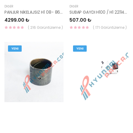
DIĞER
DIĞER
PANJUR NİKELAJSIZ H1 08- 86560-4H010-YS
SUBAP GAYDI H100 / H1 22114-42000-SUPAR
4299.00 ₺
507.00 ₺
( 216 Görüntüleme )
( 171 Görüntüleme )
YENI
YENI