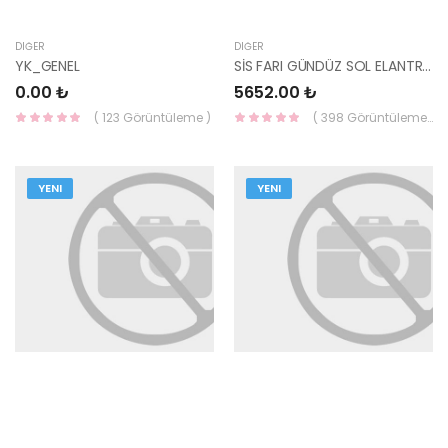
DIĞER
DIĞER
YK_GENEL
SİS FARI GÜNDÜZ SOL ELANTRA 2016- 92207-F2000-HMC
0.00 ₺
5652.00 ₺
( 123 Görüntüleme )
( 398 Görüntüleme )
YENI
YENI