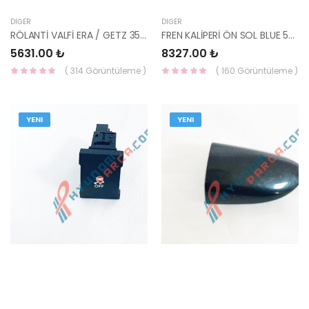
DIĞER
DIĞER
RÖLANTİ VALFİ ERA / GETZ 35150-26900-HMC
FREN KALİPERİ ÖN SOL BLUE 58180-1RA00-HMC
5631.00 ₺
8327.00 ₺
( 314 Görüntüleme )
( 160 Görüntüleme )
YENI
YENI