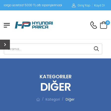
iz! 5000 TL altı siparişlerinizde siparişleriniz alıcı ödemeli gönderilir.
Giriş Yap
/
Kayıt Ol
0
KATEGORILER
DIĞER
Kategori
Diğer
/
/