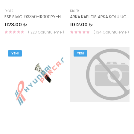
DIĞER
DIĞER
ESP SİVİCİ 93350-1R000RY-HMC
ARKA KAPI DIS ARKA KOLU UC PARCA SAG CERATO 03-09 83680-2F000-HMC
1123.00 ₺
1012.00 ₺
( 223 Görüntüleme )
( 134 Görüntüleme )
YENI
YENI