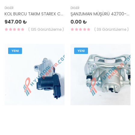
DIĞER
DIĞER
KOL BURCU TAKIM STAREX CRDİ KB4069LSTD-SAHIN
ŞANZUMAN MÜŞÜRÜ 42700-26700-
947.00 ₺
0.00 ₺
( 135 Görüntüleme )
( 39 Görüntüleme )
YENI
YENI