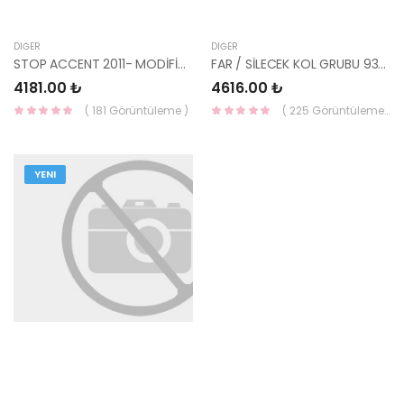
DIĞER
DIĞER
STOP ACCENT 2011- MODİFİYELİ TİP TAKIM-92402-1R630-YS
FAR / SİLECEK KOL GRUBU 93403-C8450-MOBIS-S
4181.00 ₺
4616.00 ₺
( 181 Görüntüleme )
( 225 Görüntüleme )
YENI