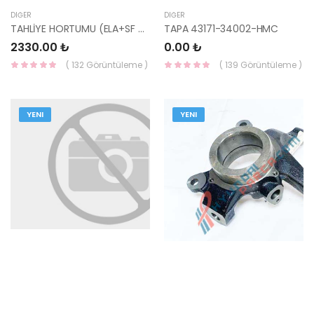
DIĞER
DIĞER
TAHLİYE HORTUMU (ELA+SF DSL) 37490-27010-HMC
TAPA 43171-34002-HMC
2330.00 ₺
0.00 ₺
( 132 Görüntüleme )
( 139 Görüntüleme )
YENI
YENI