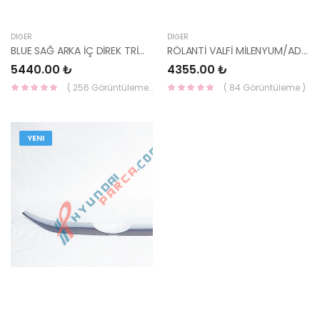
DIĞER
DIĞER
BLUE SAĞ ARKA İÇ DİREK TRİMİ 85860-1R000RY-HMC
RÖLANTİ VALFİ MİLENYUM/ADMİRA/CERATO 35150-33010-
5440.00 ₺
4355.00 ₺
( 256 Görüntüleme )
( 84 Görüntüleme )
YENI