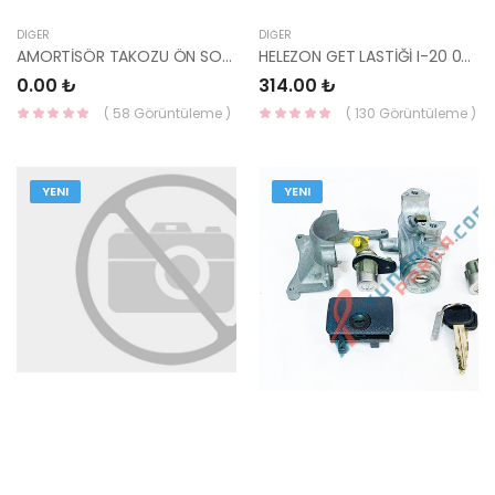
DIĞER
DIĞER
AMORTİSÖR TAKOZU ÖN SONATA 54610-34010-
HELEZON GET LASTİĞİ I-20 09-14 / BLUE 11=> / I-30 12-16 / ELANTRA 11=> ALT ARKA
0.00 ₺
314.00 ₺
( 58 Görüntüleme )
( 130 Görüntüleme )
YENI
YENI