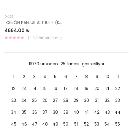
DIĞER
İX35 ÖN PANJUR ALT 10=> (KROM) 86352-2Y000-HMC
4664.00 ₺
( 113 Görüntüleme )
11970 üründen
25 tanesi
gösteriliyor
1
2
3
4
5
6
7
8
9
10
11
12
13
14
15
16
17
18
19
20
21
22
23
24
25
26
27
28
29
30
31
32
33
34
35
36
37
38
39
40
41
42
43
44
45
46
47
48
49
50
51
52
53
54
55