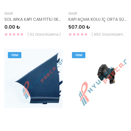
DIĞER
DIĞER
SOL ARKA KAPI CAM FİTİLİ GETZ-
KAPI AÇMA KOLU İÇ ORTA SÜRGÜLÜ H100 83640-43000LK-KORE
0.00 ₺
507.00 ₺
( 52 Görüntüleme )
( 650 Görüntüleme )
YENI
YENI