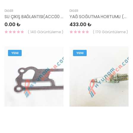
DIĞER
DIĞER
SU ÇIKIŞ BAĞLANTISI(ACC00 25611-26020-YS
YAĞ SOĞUTMA HORTUMU (ACC DSL) 25641-27500-HMC
0.00 ₺
433.00 ₺
( 140 Görüntüleme )
( 170 Görüntüleme )
YENI
YENI