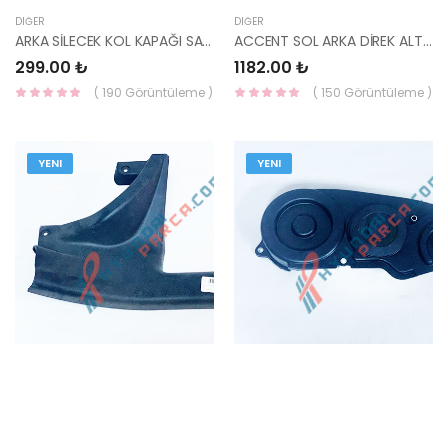
DIĞER
DIĞER
ARKA SİLECEK KOL KAPAĞI SANTAFE 06- 98812-2B000-HMC
ACCENT SOL ARKA DİREK ALT TRIMI 2000-2005 85850-25050LT-HMC
299.00 ₺
1182.00 ₺
( 190 Görüntüleme )
( 150 Görüntüleme )
YENI
YENI