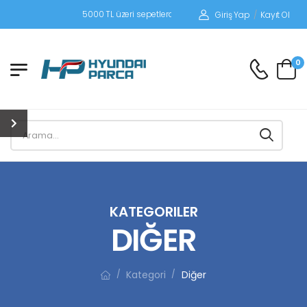
5000 TL üzeri sepetlerde kargo ücretsiz! 5000 TL altı siparişlerinizde sip
Giriş Yap
/
Kayıt Ol
0
KATEGORILER
DIĞER
Kategori
Diğer
/
/