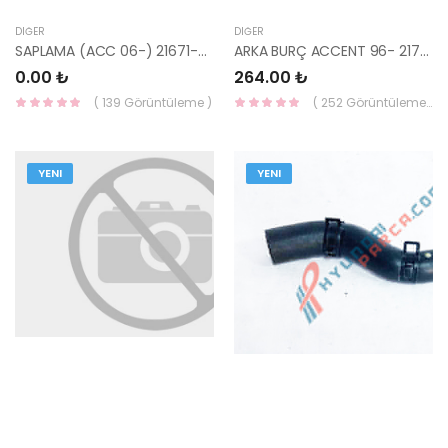
DIĞER
DIĞER
SAPLAMA (ACC 06-) 21671-2A101-HMC
ARKA BURÇ ACCENT 96- 21724-22300-HMC
0.00 ₺
264.00 ₺
( 139 Görüntüleme )
( 252 Görüntüleme )
YENI
YENI