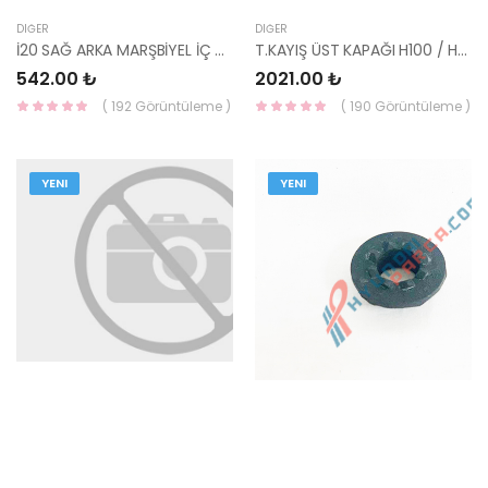
DIĞER
DIĞER
İ20 SAĞ ARKA MARŞBİYEL İÇ TRİMİ 2008-2014 85876-1J0009P-HMC
T.KAYIŞ ÜST KAPAĞI H100 / H1 21360-42920-HMC
542.00 ₺
2021.00 ₺
( 192 Görüntüleme )
( 190 Görüntüleme )
YENI
YENI