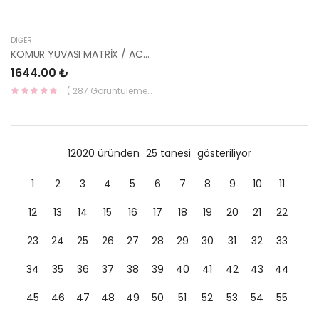
DIĞER
KOMUR YUVASI MATRİX / ACCENT 2006- 36169-2A000-HMC
1644.00 ₺
( 287 Görüntüleme )
12020 üründen
25 tanesi
gösteriliyor
1
2
3
4
5
6
7
8
9
10
11
12
13
14
15
16
17
18
19
20
21
22
23
24
25
26
27
28
29
30
31
32
33
34
35
36
37
38
39
40
41
42
43
44
45
46
47
48
49
50
51
52
53
54
55