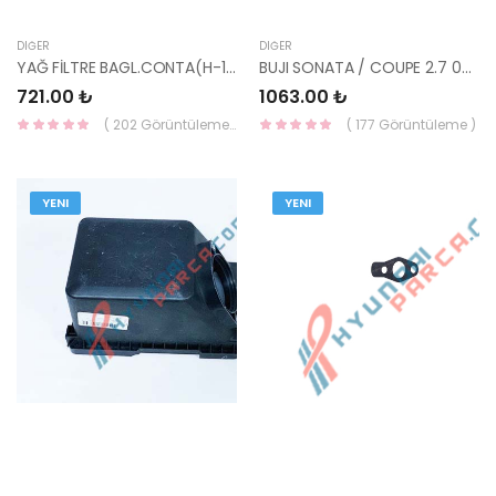
DIĞER
DIĞER
YAĞ FİLTRE BAGL.CONTA(H-1 26326-42070-HMC
BUJI SONATA / COUPE 2.7 0242235690 RC10PYP4 27410-37100-HMC
721.00 ₺
1063.00 ₺
( 202 Görüntüleme )
( 177 Görüntüleme )
YENI
YENI