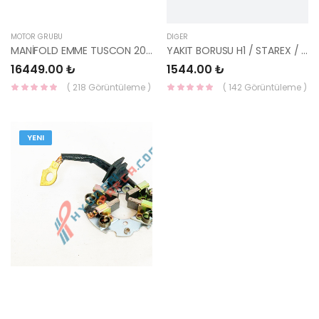
MOTOR GRUBU
DIĞER
MANİFOLD EMME TUSCON 2016- T-GDI 177 PC 28310-2B760-HMC
YAKIT BORUSU H1 / STAREX / SORENTO 31430-4A440-HMC
16449.00 ₺
1544.00 ₺
( 218 Görüntüleme )
( 142 Görüntüleme )
YENI