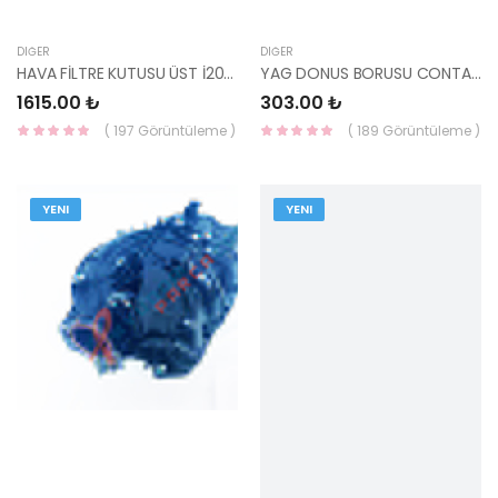
DIĞER
DIĞER
HAVA FİLTRE KUTUSU ÜST İ20 2015- DİZEL 28111-C8300-HMC
YAG DONUS BORUSU CONTASI (H-1 / SORENTO) 28247-4A150-HMC
1615.00 ₺
303.00 ₺
( 197 Görüntüleme )
( 189 Görüntüleme )
YENI
YENI