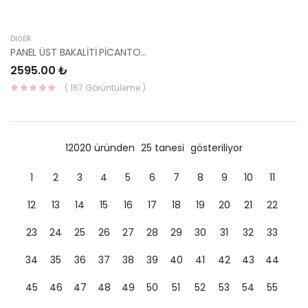
DIĞER
PANEL ÜST BAKALİTİ PİCANTO 2020- 86360-G6000-YS
2595.00 ₺
( 167 Görüntüleme )
12020 üründen
25 tanesi
gösteriliyor
1
2
3
4
5
6
7
8
9
10
11
12
13
14
15
16
17
18
19
20
21
22
23
24
25
26
27
28
29
30
31
32
33
34
35
36
37
38
39
40
41
42
43
44
45
46
47
48
49
50
51
52
53
54
55