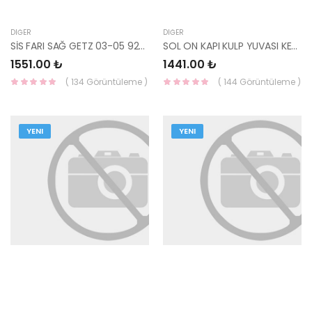
DIĞER
DIĞER
SİS FARI SAĞ GETZ 03-05 92202-1C000-HMC
SOL ON KAPI KULP YUVASI KEMİK KONA 82655-J9000-HMC
1551.00 ₺
1441.00 ₺
( 134 Görüntüleme )
( 144 Görüntüleme )
YENI
YENI