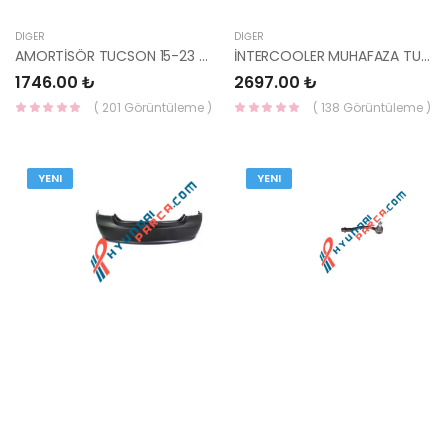
DIĞER
DIĞER
AMORTİSÖR TUCSON 15-23 / SPORTAGE 16-24 / ARKA SAĞ SOL 55311-D7000-YS
İNTERCOOLER MUHAFAZA TUCSON 2018- 28272-2U080-HMC
1746.00 ₺
2697.00 ₺
( 201 Görüntüleme )
( 138 Görüntüleme )
YENI
YENI