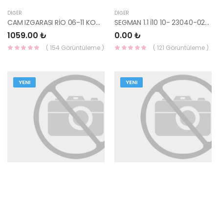
DIĞER
DIĞER
CAM IZGARASI RİO 06-11 KOMPLE 86150-1G050-YS
SEGMAN 1.1 İ10 10- 23040-02970-HMC
1059.00 ₺
0.00 ₺
( 154 Görüntüleme )
( 121 Görüntüleme )
YENI
YENI