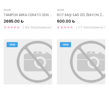
DIĞER
DIĞER
TAMPON ARKA CERATO SDN 06-09 86611-2F500-YS
ROT BAŞI SAĞ İ20 /BAYON 2020- 56825-Q0000-YS
2695.00 ₺
600.00 ₺
( 134 Görüntüleme )
( 177 Görüntüleme )
YENI
YENI