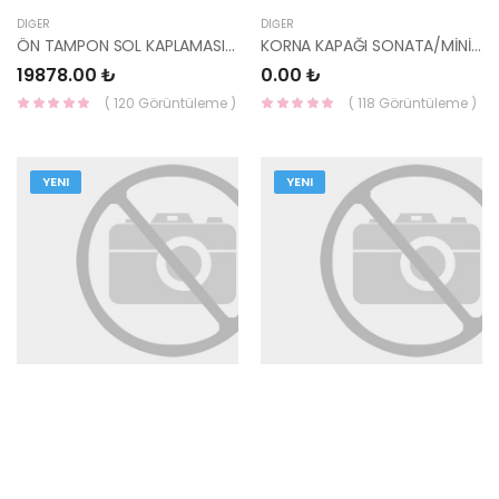
DIĞER
DIĞER
ÖN TAMPON SOL KAPLAMASI 86595-N7010-HMC
KORNA KAPAĞI SONATA/MİNİBÜS/KAMYONET 56150-33910AQ-HMC
19878.00 ₺
0.00 ₺
( 120 Görüntüleme )
( 118 Görüntüleme )
YENI
YENI