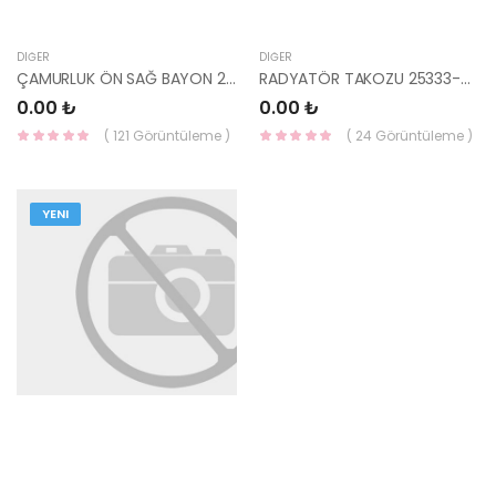
DIĞER
DIĞER
ÇAMURLUK ÖN SAĞ BAYON 2020- 66321-Q0450-HMC
RADYATÖR TAKOZU 25333-Q0050-HMC
0.00 ₺
0.00 ₺
( 121 Görüntüleme )
( 24 Görüntüleme )
YENI