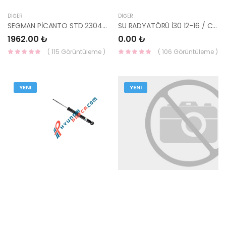
DIĞER
DIĞER
SEGMAN PİCANTO STD 23040-04100-HMC
SU RADYATÖRÜ İ30 12-16 / CEED 12-18 / ELANTRA 11-16 BENZ M-T 25310-3X010-KALE
1962.00 ₺
0.00 ₺
( 115 Görüntüleme )
( 106 Görüntüleme )
YENI
YENI