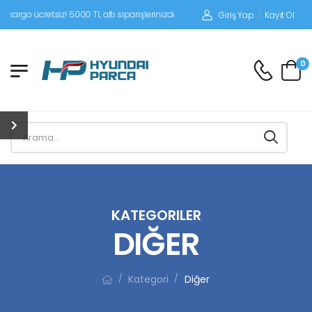
tsiz! 5000 TL altı siparişlerinizde siparişleriniz alıcı ödemeli gönderilir.
Giriş Yap
/
Kayıt Ol
0
KATEGORILER
DIĞER
Kategori
Diğer
/
/