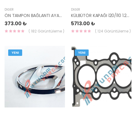
DIĞER
DIĞER
ÖN TAMPON BAĞLANTI AYAĞI SAĞ 16- SPORTAGE 86552-F1000-YS
KÜLBÜTÖR KAPAĞI İ20/İ10 1.2/İ20 2015- 1.2 22410-03000-HMC
373.00 ₺
5713.00 ₺
( 182 Görüntüleme )
( 124 Görüntüleme )
YENI
YENI