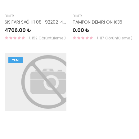
DIĞER
DIĞER
SİS FARI SAĞ H1 08- 92202-4H000-YS
TAMPON DEMİRİ ÖN İX35-
4706.00 ₺
0.00 ₺
( 152 Görüntüleme )
( 117 Görüntüleme )
YENI