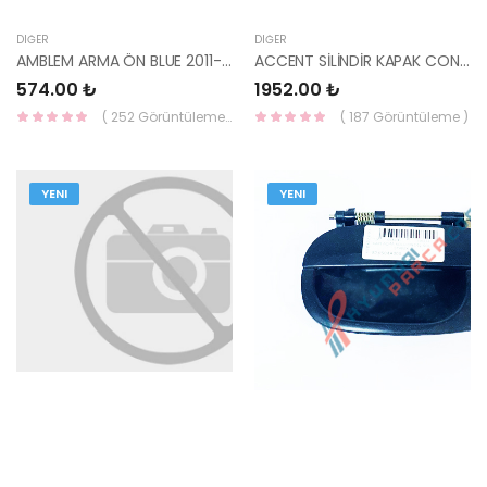
DIĞER
DIĞER
AMBLEM ARMA ÖN BLUE 2011-2017 86363-1R000-HMC
ACCENT SİLİNDİR KAPAK CONTASI 11=> BLUE 1.4 22311-2B003-MOBIS
574.00 ₺
1952.00 ₺
( 252 Görüntüleme )
( 187 Görüntüleme )
YENI
YENI