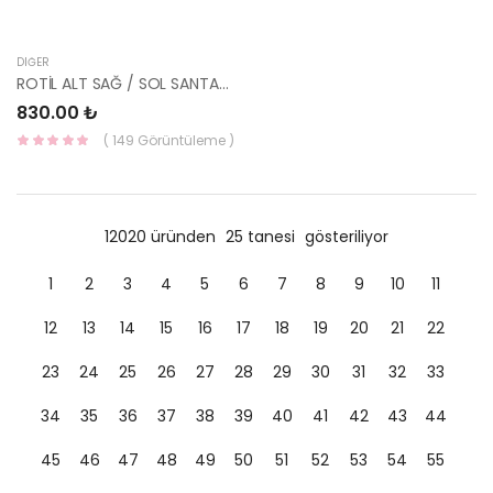
DIĞER
ROTİL ALT SAĞ / SOL SANTAFE 01-06 04978-1 545033BA00 54503-3BA00-YS
830.00 ₺
( 149 Görüntüleme )
12020 üründen
25 tanesi
gösteriliyor
1
2
3
4
5
6
7
8
9
10
11
12
13
14
15
16
17
18
19
20
21
22
23
24
25
26
27
28
29
30
31
32
33
34
35
36
37
38
39
40
41
42
43
44
45
46
47
48
49
50
51
52
53
54
55