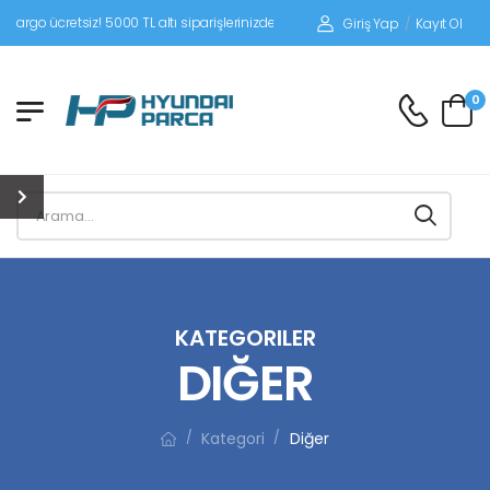
iz! 5000 TL altı siparişlerinizde siparişleriniz alıcı ödemeli gönderilir.
Giriş Yap
/
Kayıt Ol
0
KATEGORILER
DIĞER
Kategori
Diğer
/
/