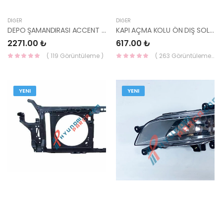
DIĞER
DIĞER
DEPO ŞAMANDIRASI ACCENT 95-00 94460-22040-YS
KAPI AÇMA KOLU ÖN DIŞ SOL STAREX 82650-4A000-YS
2271.00 ₺
617.00 ₺
( 119 Görüntüleme )
( 263 Görüntüleme )
YENI
YENI