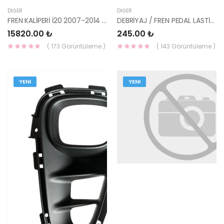
DIĞER
DIĞER
FREN KALİPERİ İ20 2007-2014 58110-1J110-HMC
DEBRİYAJ / FREN PEDAL LASTİĞİ ACCENT/MİLENYUM 32825-24000-HMC
15820.00 ₺
245.00 ₺
( 173 Görüntüleme )
( 143 Görüntüleme )
YENI
YENI