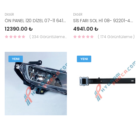
DIĞER
DIĞER
ÖN PANEL İ20 DİZEL 07-11 64101-1J200-HMC
SİS FARI SOL H1 08- 92201-4H000-YS
12390.00 ₺
4941.00 ₺
( 234 Görüntüleme )
( 174 Görüntüleme )
YENI
YENI