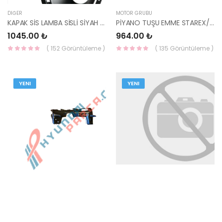
DIĞER
MOTOR GRUBU
KAPAK SİS LAMBA SİSLİ SİYAH SOL PİCANTO 17- 86523-G6010-HMC
PİYANO TUŞU EMME STAREX/H1 08-/SORENTO CRDİ 24170-4A010-İNA
1045.00 ₺
964.00 ₺
( 152 Görüntüleme )
( 135 Görüntüleme )
YENI
YENI